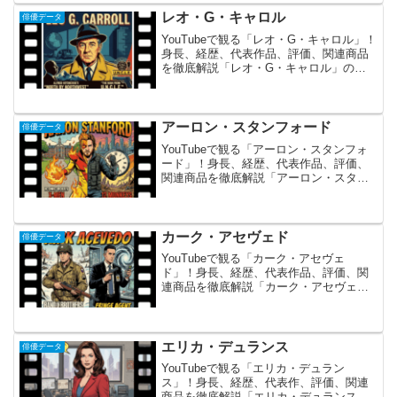
と豊かな表現力を併せ持つ、日本生まれ
のアメリカ人俳優・声優で...
レオ・G・キャロル
俳優データ
YouTubeで観る「レオ・G・キャロル」！
身長、経歴、代表作品、評価、関連商品
を徹底解説「レオ・G・キャロル」の概
要 レオ・G・キャロルは、英国出身の名
優であり、その知的で落ち着いた佇まい
と、乾燥したユーモア（ドライ・ウィッ
ト）のセンスで...
アーロン・スタンフォード
俳優データ
YouTubeで観る「アーロン・スタンフォ
ード」！身長、経歴、代表作品、評価、
関連商品を徹底解説「アーロン・スタン
フォード」の概要とあらすじ アーロン・
スタンフォードは、『X-MEN』シリーズ
で炎を操るミュータント「パイロ」を演
じたことで世...
カーク・アセヴェド
俳優データ
YouTubeで観る「カーク・アセヴェ
ド」！身長、経歴、代表作品、評価、関
連商品を徹底解説「カーク・アセヴェ
ド」の概要とあらすじカーク・アセヴェ
ドは、その鋭い眼光と特徴的なハスキー
ボイス、そして圧倒的な「ストリートの
リアルさ」を醸し出す演技...
エリカ・デュランス
俳優データ
YouTubeで観る「エリカ・デュラン
ス」！身長、経歴、代表作、評価、関連
商品を徹底解説「エリカ・デュランス」