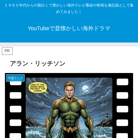
１９６０年代からの面白くて懐かしい海外テレビ番組や映画を備忘録として集
めてみました！
YouTubeで昔懐かしい海外ドラマ
PR
アラン・リッチソン
俳優データ