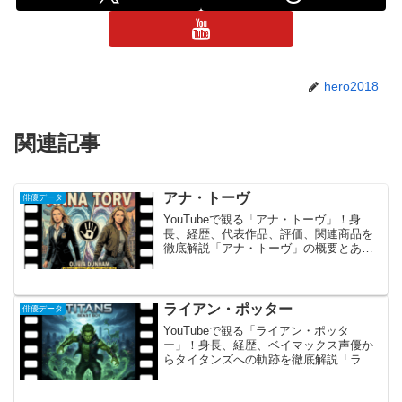
hero2018
関連記事
アナ・トーヴ
俳優データ
YouTubeで観る「アナ・トーヴ」！身
長、経歴、代表作品、評価、関連商品を
徹底解説「アナ・トーヴ」の概要とあら
すじ アナ・トーヴは、オーストラリア・
メルボルン出身のクールで知的な美貌を
持つ実力派女優です。 彼女の名前を世界
的なものにしたの...
ライアン・ポッター
俳優データ
YouTubeで観る「ライアン・ポッタ
ー」！身長、経歴、ベイマックス声優か
らタイタンズへの軌跡を徹底解説「ライ
アン・ポッター」の概要と魅力ライア
ン・ポッターは、卓越した武術のスキル