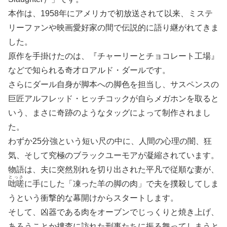
本作は、1958年にアメリカで初放送されて以来、ミステ
リーファンや映画愛好家の間で伝説的に語り継がれてきま
した。
原作を手掛けたのは、『チャーリーとチョコレート工場』
などで知られる奇才ロアルド・ダールです。
さらにダール自身が脚本への脚色を担当し、サスペンスの
巨匠アルフレッド・ヒッチコックが自らメガホンを取ると
いう、まさに奇跡のようなタッグによって制作されまし
た。
わずか25分強という短い尺の中に、人間の心理の闇、狂
気、そして究極のブラックユーモアが凝縮されています。
物語は、夫に突然別れを切り出された平凡で従順な妻が、
とっさ
咄嗟
に手にした「凍った羊の脚の肉」で夫を撲殺してしま
うという衝撃的な幕開けからスタートします。
そして、凶器である肉をオーブンでじっくりと焼き上げ、
あろうことか捜査に訪れた刑事たちに振る舞ってしまうと