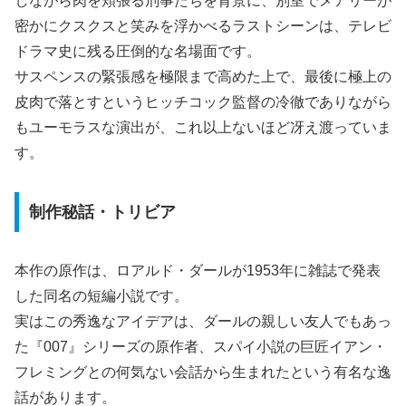
しながら肉を頬張る刑事たちを背景に、別室でメアリーが
密かにクスクスと笑みを浮かべるラストシーンは、テレビ
ドラマ史に残る圧倒的な名場面です。
サスペンスの緊張感を極限まで高めた上で、最後に極上の
皮肉で落とすというヒッチコック監督の冷徹でありながら
もユーモラスな演出が、これ以上ないほど冴え渡っていま
す。
制作秘話・トリビア
本作の原作は、ロアルド・ダールが1953年に雑誌で発表
した同名の短編小説です。
実はこの秀逸なアイデアは、ダールの親しい友人でもあっ
た『007』シリーズの原作者、スパイ小説の巨匠イアン・
フレミングとの何気ない会話から生まれたという有名な逸
話があります。