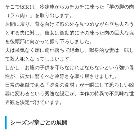
そこで彼女は、冷凍庫からカチカチに凍った「羊の脚の肉
（ラム肉）」を取り出します。
居間に戻り、背を向けて窓の外を見つめながら立ち去ろう
とする夫に対し、彼女は衝動的にその凍った肉の巨大な塊
を後頭部に向かって振り下ろしました。
夫は呆気なく床に崩れ落ちて絶命し、献身的な妻は一転し
て殺人犯となってしまいます。
しかし、お腹の子供を守らなければならないという強い母
性が、彼女に驚くべき冷静さを取り戻させました。
日常の象徴である「夕食の食材」が一瞬にして恐ろしい凶
器に変わるという秀逸な設定が、本作の特異で不気味な世
界観を決定づけています。
シーズン/章ごとの展開