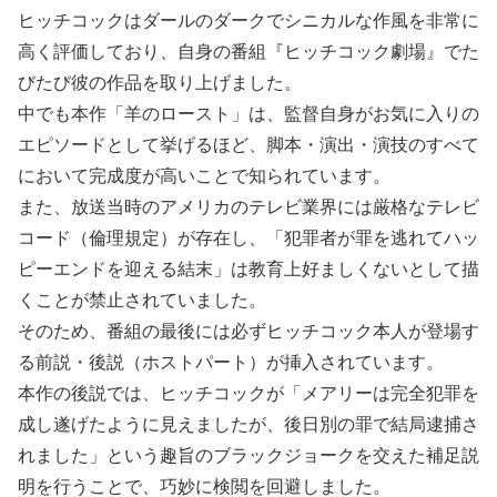
ヒッチコックはダールのダークでシニカルな作風を非常に
高く評価しており、自身の番組『ヒッチコック劇場』でた
びたび彼の作品を取り上げました。
中でも本作「羊のロースト」は、監督自身がお気に入りの
エピソードとして挙げるほど、脚本・演出・演技のすべて
において完成度が高いことで知られています。
また、放送当時のアメリカのテレビ業界には厳格なテレビ
コード（倫理規定）が存在し、「犯罪者が罪を逃れてハッ
ピーエンドを迎える結末」は教育上好ましくないとして描
くことが禁止されていました。
そのため、番組の最後には必ずヒッチコック本人が登場す
る前説・後説（ホストパート）が挿入されています。
本作の後説では、ヒッチコックが「メアリーは完全犯罪を
成し遂げたように見えましたが、後日別の罪で結局逮捕さ
れました」という趣旨のブラックジョークを交えた補足説
明を行うことで、巧妙に検閲を回避しました。