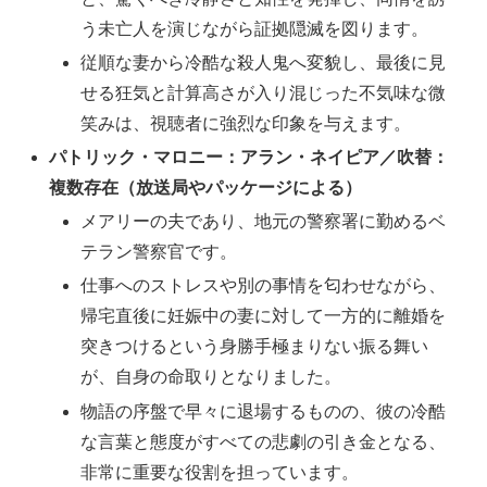
う未亡人を演じながら証拠隠滅を図ります。
従順な妻から冷酷な殺人鬼へ変貌し、最後に見
せる狂気と計算高さが入り混じった不気味な微
笑みは、視聴者に強烈な印象を与えます。
パトリック・マロニー：アラン・ネイピア／吹替：
複数存在（放送局やパッケージによる）
メアリーの夫であり、地元の警察署に勤めるベ
テラン警察官です。
仕事へのストレスや別の事情を匂わせながら、
帰宅直後に妊娠中の妻に対して一方的に離婚を
突きつけるという身勝手極まりない振る舞い
が、自身の命取りとなりました。
物語の序盤で早々に退場するものの、彼の冷酷
な言葉と態度がすべての悲劇の引き金となる、
非常に重要な役割を担っています。