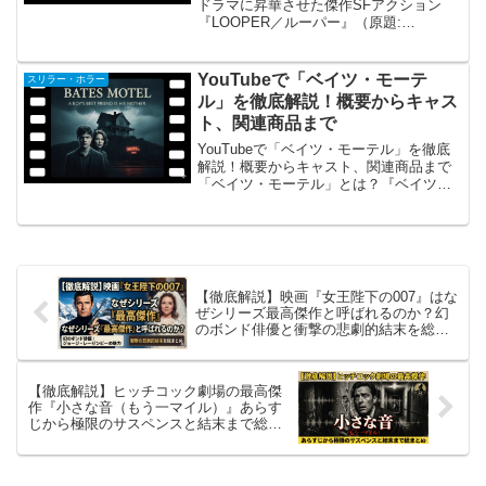
ドラマに昇華させた傑作SFアクション
『LOOPER／ルーパー』（原題:
Looper）は、2012年に公開され、世界中
の映画ファンと批評家を唸らせたSFアク
ション映画です。監督・脚本を務めたの
YouTubeで「ベイツ・モーテ
スリラー・ホラー
は、後に『ス...
ル」を徹底解説！概要からキャス
ト、関連商品まで
YouTubeで「ベイツ・モーテル」を徹底
解説！概要からキャスト、関連商品まで
「ベイツ・モーテル」とは？『ベイツ・
モーテル』（原題: Bates Motel）は、
2013年から2017年にかけてアメリカの
A&Eネットワークで放送された、全5...
【徹底解説】映画『女王陛下の007』はな
ぜシリーズ最高傑作と呼ばれるのか？幻
のボンド俳優と衝撃の悲劇的結末を総ま
とめ
【徹底解説】ヒッチコック劇場の最高傑
作『小さな音（もう一マイル）』あらす
じから極限のサスペンスと結末まで総ま
とめ