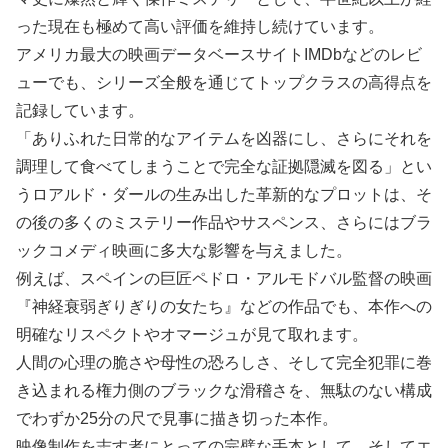
った現在も極めて高い評価を維持し続けています。
アメリカ最大の映画データベースサイトIMDbなどのレビ
ューでも、シリーズ全般を通じてトップクラスの高得点を
記録しています。
「ありふれた日常的なアイテムを凶器にし、さらにそれを
調理して食べてしまうことで完全な証拠隠滅を図る」とい
うロアルド・ダールの生み出した革新的なプロットは、そ
の後の多くのミステリー作品やサスペンス、さらにはブラ
ックコメディ映画に多大な影響を与えました。
例えば、スペインの巨匠ペドロ・アルモドバル監督の映画
『神経衰弱ぎりぎりの女たち』などの作品でも、本作への
明確なリスペクトやオマージュが見て取れます。
人間の心理の脆さや母性の恐ろしさ、そして完全犯罪に巻
き込まれる権力側のブラックな滑稽さを、無駄のない構成
でわずか25分の尺で見事に描き切った本作。
映像制作を志す者にとっての完璧な手本として、そしてエ