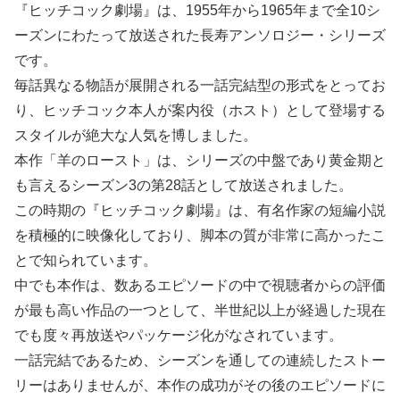
『ヒッチコック劇場』は、1955年から1965年まで全10シ
ーズンにわたって放送された長寿アンソロジー・シリーズ
です。
毎話異なる物語が展開される一話完結型の形式をとってお
り、ヒッチコック本人が案内役（ホスト）として登場する
スタイルが絶大な人気を博しました。
本作「羊のロースト」は、シリーズの中盤であり黄金期と
も言えるシーズン3の第28話として放送されました。
この時期の『ヒッチコック劇場』は、有名作家の短編小説
を積極的に映像化しており、脚本の質が非常に高かったこ
とで知られています。
中でも本作は、数あるエピソードの中で視聴者からの評価
が最も高い作品の一つとして、半世紀以上が経過した現在
でも度々再放送やパッケージ化がなされています。
一話完結であるため、シーズンを通しての連続したストー
リーはありませんが、本作の成功がその後のエピソードに