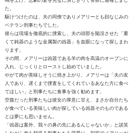
鳴を上げ、悲劇の妻を完璧に演じきって警察に通報しまし
た。
駆けつけたのは、夫の同僚でありメアリーとも顔なじみの
ベテラン刑事たちでした。
彼らは現場を徹底的に捜索し、夫の頭部を陥没させた「重
くて鈍器のような金属製の凶器」を血眼になって探しまわ
ります。
その間、メアリーは凶器である羊の肉を高温のオーブンに
入れ、じっくりとローストし始めていました。
やがて肉が美味しそうに焼き上がり、メアリーは「夫の友
人であり、遅くまで捜査をしてくれているあなた方に食べ
てほしい」と刑事たちに食事を強く勧めます。
空腹だった刑事たちは彼女の厚意に甘え、まさか自分たち
が食べている美味しい肉が探している凶器そのものである
とは夢にも思いません。
「凶器は案外、我々の鼻の先にあるんじゃないか」と談笑