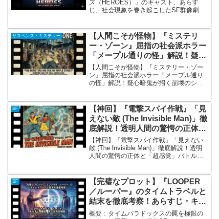
ズ（HEROES）」のキャスト、あらす
じ、社会現象を巻き起こしたSF群像劇
「ヒーローズ（HEROES）」の概要：世
界各地で目覚めた超能力者の運命 『ヒー
ローズ』は、2006年から放送されたSFサ
【人間こそが怪物】『ミステリ
サスペンス・ミステリー
スペ...
ー・ゾーン』屈指の社会派ホラー
「メープル通りの怪」解説！疑心
暗鬼が招く崩壊のシナリオ
【人間こそが怪物】『ミステリー・ゾー
ン』屈指の社会派ホラー「メープル通り
の怪」解説！疑心暗鬼が招く崩壊のシナ
リオ第1シーズン第22話「メープル通りの
怪」の概要 「怪物たちはメープル通りに
やってくる（The Monsters Are Due ...
【神回】『電撃スパイ作戦』「見
SF
えない敵 (The Invisible Man)」徹
底解説！透明人間の驚愕の正体と
「超感覚」バトルの結末
【神回】『電撃スパイ作戦』「見えない
敵 (The Invisible Man)」徹底解説！透明
人間の驚愕の正体と「超感覚」バトルの
結末エピソード「The Invisible Man」の
概要1960年代の英国SFスパイドラマ『電
撃スパイ作戦（...
【完璧なプロット】『LOOPER
SF
／ルーパー』のタイムトラベルと
結末を徹底考察！あらすじ・キャ
スト・裏話まで完全解説
概要：タイムパラドックスの罠を極限の