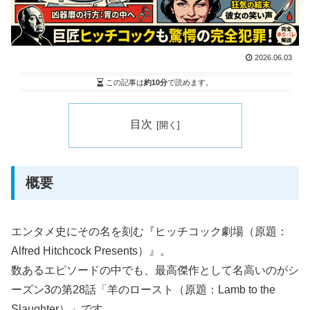
2026.06.03
この記事は
約10分
で読めます。
目次
概要
エンタメ史にその名を刻む『ヒッチコック劇場（原題：
Alfred Hitchcock Presents）』。
数あるエピソードの中でも、最高傑作として名高いのがシ
ーズン3の第28話「羊のロースト（原題：Lamb to the
Slaughter）」です。