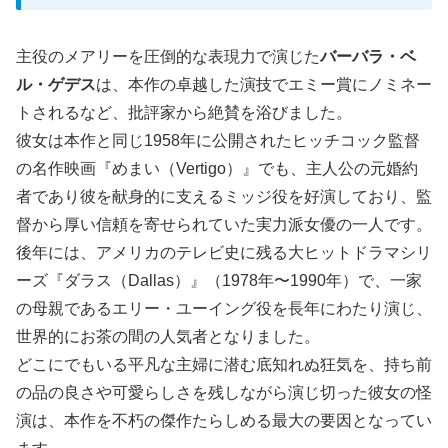
主役のメアリーを圧倒的な表現力で演じた
バーバラ・ベ
ル・ゲデス
は、本作の卓越した演技でエミー賞にノミネー
トされるなど、批評家から絶賛を浴びました。
彼女は本作と同じ1958年に公開されたヒッチコック監督
の名作映画『めまい（Vertigo）』でも、主人公の元婚約
者であり彼を献身的に支えるミッジ役を好演しており、監
督から厚い信頼を寄せられていた実力派女優の一人です。
後年には、アメリカのテレビ史に残る大ヒットドラマシリ
ーズ『ダラス（Dallas）』（1978年〜1990年）で、一家
の母親であるエリー・ユーイング役を長年にわたり演じ、
世界的にお茶の間の人気者となりました。
どこにでもいる平凡な主婦に潜む底知れぬ狂気を、持ち前
の品の良さや可愛らしさを残しながら演じ切った彼女の怪
演は、本作を不朽の傑作たらしめる最大の要因となってい