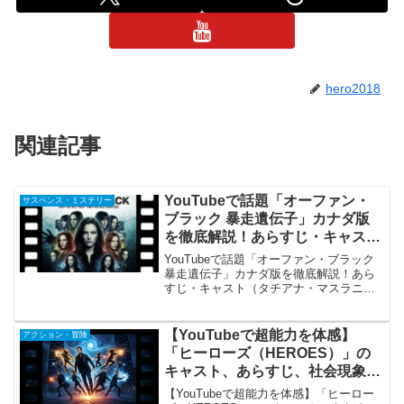
hero2018
関連記事
YouTubeで話題「オーファン・
サスペンス・ミステリー
ブラック 暴走遺伝子」カナダ版
を徹底解説！あらすじ・キャスト
（タチアナ・マスラニー）・評価
YouTubeで話題「オーファン・ブラック
まとめ
暴走遺伝子」カナダ版を徹底解説！あら
すじ・キャスト（タチアナ・マスラニ
ー）・評価まとめYouTubeで「オーファ
ン・ブラック 暴走遺伝子」（カナダ版）
概要：クローンSFサスペンスの金字塔
【YouTubeで超能力を体感】
アクション・冒険
『オーファ...
「ヒーローズ（HEROES）」の
キャスト、あらすじ、社会現象を
巻き起こしたSF群像劇
【YouTubeで超能力を体感】「ヒーロー