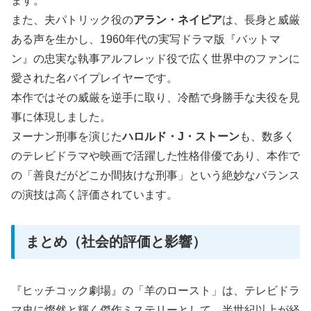
ます。
また、夫パトリック役の
アラン・ネイピア
は、長身と威厳
ある声を生かし、1960年代の実写ドラマ版『バットマ
ン』の忠実な執事アルフレッド役で広く世界中のファンに
愛された名バイプレイヤーです。
本作ではその威厳を逆手に取り、冷酷で身勝手な夫役を見
事に体現しました。
ヌーナン刑事を演じた
ハロルド・J・ストーン
も、数多く
のテレビドラマや映画で活躍した性格俳優であり、本作で
の「善良だがどこか間抜けな刑事」という絶妙なバランス
の演技は高く評価されています。
まとめ（社会的評価と影響）
『ヒッチコック劇場』の「羊のロースト」は、テレビドラ
マ史に燦然と輝く傑作ミステリーとして、半世紀以上が経