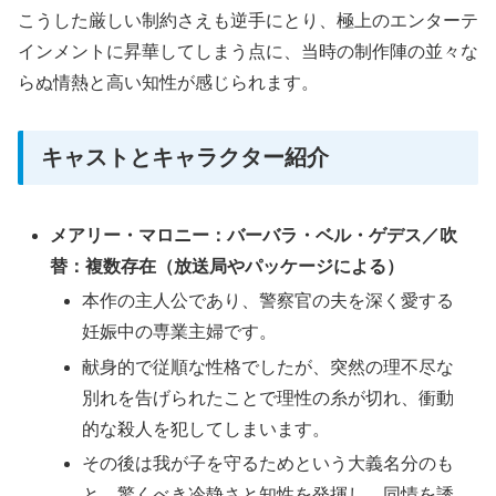
こうした厳しい制約さえも逆手にとり、極上のエンターテ
インメントに昇華してしまう点に、当時の制作陣の並々な
らぬ情熱と高い知性が感じられます。
キャストとキャラクター紹介
メアリー・マロニー：バーバラ・ベル・ゲデス／吹
替：複数存在（放送局やパッケージによる）
本作の主人公であり、警察官の夫を深く愛する
妊娠中の専業主婦です。
献身的で従順な性格でしたが、突然の理不尽な
別れを告げられたことで理性の糸が切れ、衝動
的な殺人を犯してしまいます。
その後は我が子を守るためという大義名分のも
と、驚くべき冷静さと知性を発揮し、同情を誘