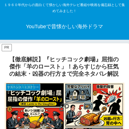
１９６０年代からの面白くて懐かしい海外テレビ番組や映画を備忘録として集
めてみました！
YouTubeで昔懐かしい海外ドラマ
PR
【徹底解説】『ヒッチコック劇場』屈指の
傑作「羊のロースト」！あらすじから狂気
の結末・凶器の行方まで完全ネタバレ解説
サスペンス・ミステリー