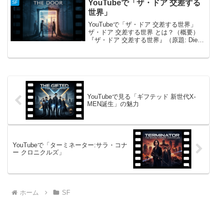
球の危機に立ち向かう最強のヒーローチ
YouTubeで「ザ・ドア 交差する
SF
ーム、アベンジャーズ。...
世界」
YouTubeで「ザ・ドア 交差する世界」
ザ・ドア 交差する世界 とは？（概要）
『ザ・ドア 交差する世界』（原題: Die
Tür）は、2009年に公開されたドイツのサ
スペンス映画です。主演は、『007 カジ
ノ・ロワイヤル』や『ハンニバル』...
YouTubeで見る「ギフテッド 新世代X-
MEN誕生」の魅力
YouTubeで「ターミネーター:サラ・コナ
ー クロニクルズ」
ホーム
SF