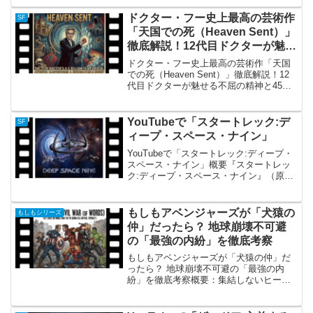
ズ』シーズン4の第18・19話「暗黒の地球
帝国（原題：In a Mirror, Darkly）」...
ドクター・フー史上最高の芸術作
SF
「天国での死（Heaven Sent）」
徹底解説！12代目ドクターが魅せ
る不屈の精神と45億年の孤独
ドクター・フー史上最高の芸術作「天国
での死（Heaven Sent）」徹底解説！12
代目ドクターが魅せる不屈の精神と45億
年の孤独「天国での死（Heaven
Sent）」の概要イギリスの長寿SFドラマ
『ドクター・フー』シーズン9第11話と
YouTubeで「スタートレック:デ
SF
し...
ィープ・スペース・ナイン」
YouTubeで「スタートレック:ディープ・
スペース・ナイン」概要『スタートレッ
ク:ディープ・スペース・ナイン』（原
題：Star Trek: Deep Space Nine、略称：
DS9）は、1993年から1999年にかけて放
送されたSFテ...
もしもアベンジャーズが「犬猿の
もしもシリーズ
仲」だったら？ 地球崩壊不可避
の「最強の内紛」を徹底考察
もしもアベンジャーズが「犬猿の仲」だ
ったら？ 地球崩壊不可避の「最強の内
紛」を徹底考察概要：集結しないヒーロ
ーたち「アベンジャーズ・アッセンブル
（集結せよ）」。 その掛け声のもと、地