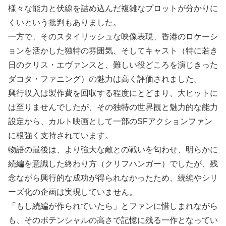
様々な能力と伏線を詰め込んだ複雑なプロットが分かりに
くいという批判もありました。
一方で、そのスタイリッシュな映像表現、香港のロケーシ
ョンを活かした独特の雰囲気、そしてキャスト（特に若き
日のクリス・エヴァンスと、難しい役どころを演じきった
ダコタ・ファニング）の魅力は高く評価されました。
興行収入は製作費を回収する程度にとどまり、大ヒットに
は至りませんでしたが、その独特の世界観と魅力的な能力
設定から、カルト映画として一部のSFアクションファン
に根強く支持されています。
物語の最後は、より強大な敵との戦いを匂わせ、明らかに
続編を意識した終わり方（クリフハンガー）でしたが、残
念ながら興行的な成功が得られなかったため、続編やシリ
ーズ化の企画は実現していません。
「もし続編が作られていたら」とファンに惜しまれながら
も、そのポテンシャルの高さで記憶に残る一作となってい