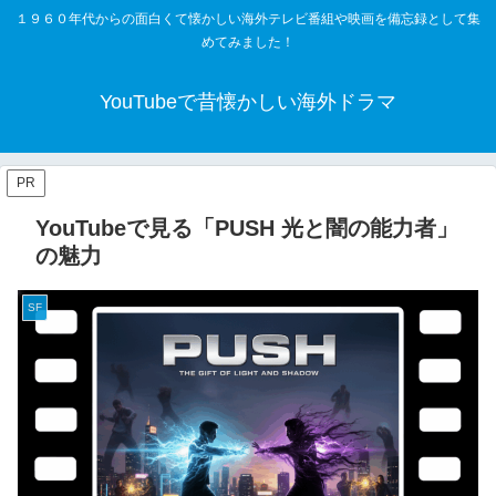
１９６０年代からの面白くて懐かしい海外テレビ番組や映画を備忘録として集
めてみました！
YouTubeで昔懐かしい海外ドラマ
PR
YouTubeで見る「PUSH 光と闇の能力者」
の魅力
SF