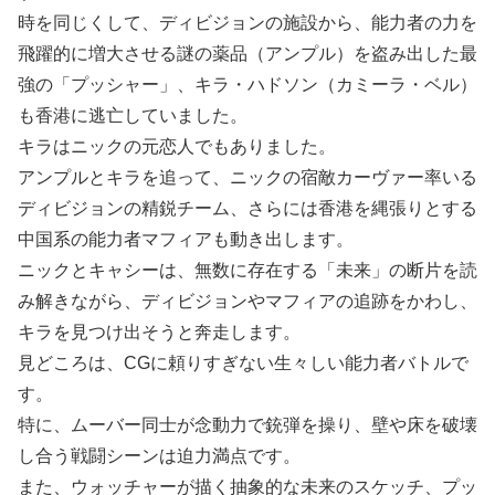
時を同じくして、ディビジョンの施設から、能力者の力を
飛躍的に増大させる謎の薬品（アンプル）を盗み出した最
強の「プッシャー」、キラ・ハドソン（カミーラ・ベル）
も香港に逃亡していました。
キラはニックの元恋人でもありました。
アンプルとキラを追って、ニックの宿敵カーヴァー率いる
ディビジョンの精鋭チーム、さらには香港を縄張りとする
中国系の能力者マフィアも動き出します。
ニックとキャシーは、無数に存在する「未来」の断片を読
み解きながら、ディビジョンやマフィアの追跡をかわし、
キラを見つけ出そうと奔走します。
見どころは、CGに頼りすぎない生々しい能力者バトルで
す。
特に、ムーバー同士が念動力で銃弾を操り、壁や床を破壊
し合う戦闘シーンは迫力満点です。
また、ウォッチャーが描く抽象的な未来のスケッチ、プッ