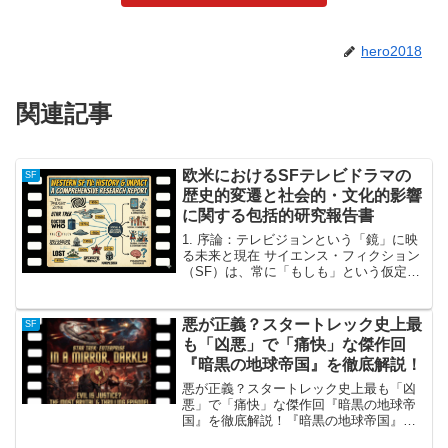
hero2018
関連記事
欧米におけるSFテレビドラマの
SF
歴史的変遷と社会的・文化的影響
に関する包括的研究報告書
1. 序論：テレビジョンという「鏡」に映
る未来と現在 サイエンス・フィクション
（SF）は、常に「もしも」という仮定を
通じて、その時代の社会が抱える希望、
恐怖、そして倫理的課題を映し出す鏡の
役割を果たしてきました。特にテレビド
悪が正義？スタートレック史上最
SF
ラマという媒体は...
も「凶悪」で「痛快」な傑作回
『暗黒の地球帝国』を徹底解説！
悪が正義？スタートレック史上最も「凶
悪」で「痛快」な傑作回『暗黒の地球帝
国』を徹底解説！『暗黒の地球帝国』の
概要『スタートレック：エンタープライ