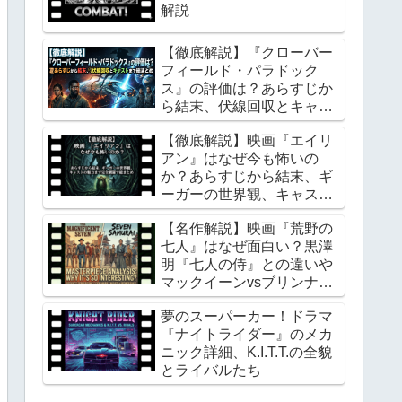
解説
【徹底解説】『クローバー
フィールド・パラドック
ス』の評価は？あらすじか
ら結末、伏線回収とキャス
トまで総まとめ
【徹底解説】映画『エイリ
アン』はなぜ今も怖いの
か？あらすじから結末、ギ
ーガーの世界観、キャスト
の魅力まで完全網羅で総ま
【名作解説】映画『荒野の
とめ
七人』はなぜ面白い？黒澤
明『七人の侍』との違いや
マックイーンvsブリンナー
の確執まで
夢のスーパーカー！ドラマ
『ナイトライダー』のメカ
ニック詳細、K.I.T.T.の全貌
とライバルたち