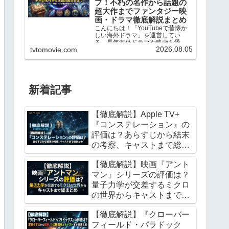
プ！不朽の名作から話題の
超大作までファンタジー映
画・ドラマ徹底解説まとめ
こんにちは！「YouTubeで昔懐か
しい海外ドラマ」を運営してい
る、長年海外ドラマや映画を愛し
2026.08.05
tvtomovie.com
てやまない映画ファンのhero2018
です。1960年代のレトロな名作シ
ットコムから、最新のVFXを駆使し
たファンタジー超大作まで、これ
まで数え切...
新着記事
【徹底解説】Apple TV+
『コンステレーション』の
評価は？あらすじから結末
の考察、キャストまで総ま
とめ
【徹底解説】映画『アント
マン』シリーズの評価は？
量子力学が交差するミクロ
の世界からキャストまで総
まとめ
【徹底解説】『クローバー
フィールド・パラドック