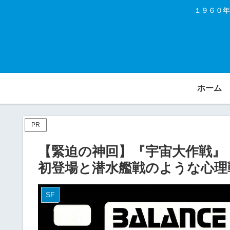
１９６０年
ホーム
PR
【緊迫の神回】『宇宙大作戦』
初登場と潜水艦戦のような心理
SF