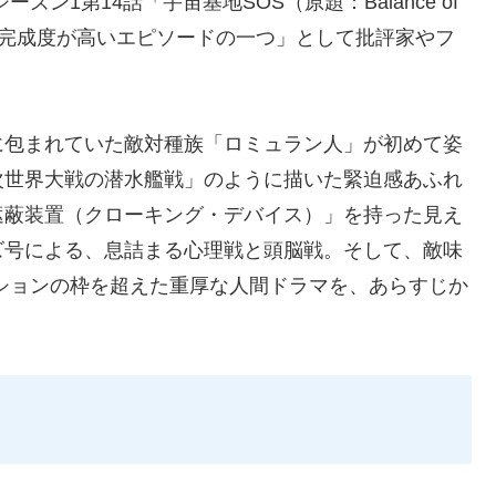
ン1第14話「宇宙基地SOS（原題：Balance of
最も完成度が高いエピソードの一つ」として批評家やフ
に包まれていた敵対種族「ロミュラン人」が初めて姿
次世界大戦の潜水艦戦」のように描いた緊迫感あふれ
遮蔽装置（クローキング・デバイス）」を持った見え
ズ号による、息詰まる心理戦と頭脳戦。そして、敵味
ションの枠を超えた重厚な人間ドラマを、あらすじか