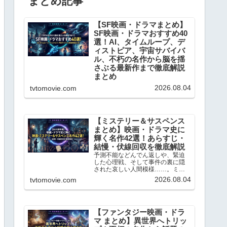
まとめ記事
【SF映画・ドラマまとめ】
SF映画・ドラマおすすめ40
選！AI、タイムループ、デ
ィストピア、宇宙サバイバ
ル、不朽の名作から脳を揺
さぶる最新作まで徹底解説
まとめ
日々の何気ない日常に、全く新し
2026.08.04
tvtomovie.com
い視点や驚きをもたらしてくれる
ジャンル、それが「SF（サイエン
ス・フィクション）」です。SF作
品は、単なる空想のテクノロジー
や派手なアクションを見せるだけ
【ミステリー＆サスペンス
のエンターテインメントではあり
まとめ】映画・ドラマ史に
ません。「もし人工知能が感...
輝く名作42選！あらすじ・
結慢・伏線回収を徹底解説
予測不能などんでん返しや、緊迫
した心理戦、そして事件の裏に隠
された哀しい人間模様……。ミス
テリー＆サスペンスというジャン
2026.08.04
tvtomovie.com
ルは、私たちを日常から切り離
し、極上の知的興奮へと誘ってく
れます。ブログの記事数もかなり
充実してきましたので、今回はこ
れ...
【ファンタジー映画・ドラ
マ まとめ】異世界へトリッ