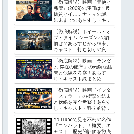
【徹底解説】映画『天使と
悪魔』(2009)の評価は？反
物質とイルミナティの謎、
結末までのあらすじ・キャ
ストを総まとめ！
【徹底解説】ホイール・オ
ブ・タイム シーズン3の評
価は？あらすじから結末、
キャスト、打ち切りの真相
まで総まとめ
【徹底解説】映画『ランダ
ム 存在の確率』の難解な結
末と伏線を考察！あらす
じ・キャスト総まとめ
【徹底解説】映画『インタ
ーステラー』の衝撃の結末
と伏線を完全考察！あらす
じ・キャスト・科学的背景
まで総まとめ
YouTubeで見る不朽の名作
「コンバット」！概要、キ
ャスト、歴史的評価を徹底