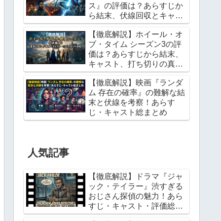
ス』の評価は？あらすじか
ら結末、伏線回収とキャス
トまで総まとめ
【徹底解説】ホイール・オ
ブ・タイム シーズン3の評
価は？あらすじから結末、
キャスト、打ち切りの真相
まで総まとめ
【徹底解説】映画『ランダ
ム 存在の確率』の難解な結
末と伏線を考察！あらす
じ・キャスト総まとめ
人気記事
【徹底解説】ドラマ『ジャ
ック・テイラー』渋すぎる
おじさん探偵の魅力！あら
すじ・キャスト・評価総ま
とめ