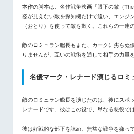
本作の脚本は、名作戦争映画『眼下の敵（The E
姿が見えない敵を探知機だけで追い、エンジ
（おとり）を使って敵を欺く。これらの一連
敵のロミュラン艦長もまた、カークに劣らぬ
りませんが、互いの戦術を通して相手の力量
名優マーク・レナード演じるロミ
敵のロミュラン艦長を演じたのは、後にスポ
レナードです。彼はこの役で、単なる悪役で
彼は好戦的な部下を諫め、無益な戦争を嫌っ