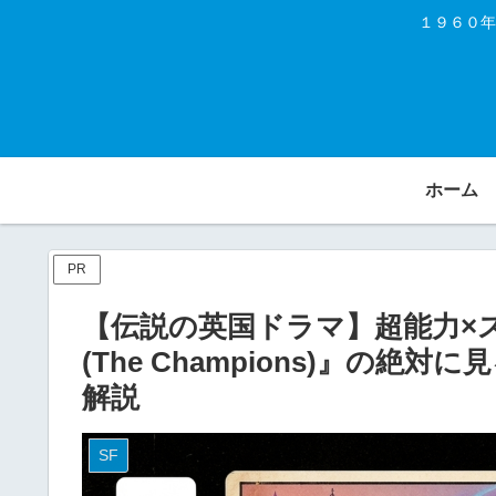
１９６０年
ホーム
PR
【伝説の英国ドラマ】超能力×
(The Champions)』の
解説
SF