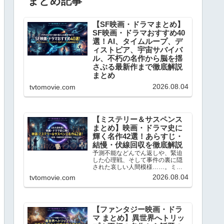
まとめ記事
【SF映画・ドラマまとめ】
SF映画・ドラマおすすめ40
選！AI、タイムループ、デ
ィストピア、宇宙サバイバ
ル、不朽の名作から脳を揺
さぶる最新作まで徹底解説
まとめ
日々の何気ない日常に、全く新し
2026.08.04
tvtomovie.com
い視点や驚きをもたらしてくれる
ジャンル、それが「SF（サイエン
ス・フィクション）」です。SF作
品は、単なる空想のテクノロジー
や派手なアクションを見せるだけ
【ミステリー＆サスペンス
のエンターテインメントではあり
まとめ】映画・ドラマ史に
ません。「もし人工知能が感...
輝く名作42選！あらすじ・
結慢・伏線回収を徹底解説
予測不能などんでん返しや、緊迫
した心理戦、そして事件の裏に隠
された哀しい人間模様……。ミス
テリー＆サスペンスというジャン
2026.08.04
tvtomovie.com
ルは、私たちを日常から切り離
し、極上の知的興奮へと誘ってく
れます。ブログの記事数もかなり
充実してきましたので、今回はこ
れ...
【ファンタジー映画・ドラ
マ まとめ】異世界へトリッ