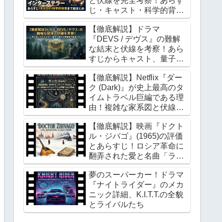
と伏線を完全考察！あらす
じ・キャスト・科学的背景
まで総まとめ
【徹底解説】ドラマ
『DEVS / デヴス』の難解
な結末と伏線を考察！あら
すじからキャスト、量子力
学の世界観まで総まとめ
【徹底解説】Netflix『ダー
ク (Dark)』が史上最高のタ
イムトラベル巨編である理
由！複雑な家系図と伏線、
衝撃の結末を考察
【徹底解説】映画『ドクト
ル・ジバゴ』(1965)の評価
とあらすじ！ロシア革命に
翻弄された愛と名曲「ラー
ラのテーマ」を総まとめ
夢のスーパーカー！ドラマ
『ナイトライダー』のメカ
ニック詳細、K.I.T.T.の全貌
とライバルたち