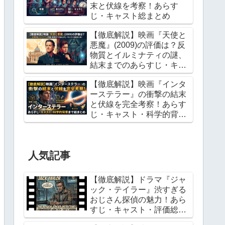
末と伏線を考察！あらす
じ・キャスト総まとめ
【徹底解説】映画『天使と
悪魔』(2009)の評価は？反
物質とイルミナティの謎、
結末までのあらすじ・キャ
ストを総まとめ！
【徹底解説】映画『インタ
ーステラー』の衝撃の結末
と伏線を完全考察！あらす
じ・キャスト・科学的背景
まで総まとめ
人気記事
【徹底解説】ドラマ『ジャ
ック・テイラー』渋すぎる
おじさん探偵の魅力！あら
すじ・キャスト・評価総ま
とめ