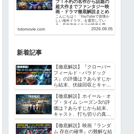
プ！不朽の名作から話題の
超大作までファンタジー映
画・ドラマ徹底解説まとめ
こんにちは！「YouTubeで昔懐か
しい海外ドラマ」を運営してい
る、長年海外ドラマや映画を愛し
2026.08.05
tvtomovie.com
てやまない映画ファンのhero2018
です。1960年代のレトロな名作シ
ットコムから、最新のVFXを駆使し
たファンタジー超大作まで、これ
まで数え切...
新着記事
【徹底解説】『クローバー
フィールド・パラドック
ス』の評価は？あらすじか
ら結末、伏線回収とキャス
トまで総まとめ
【徹底解説】ホイール・オ
ブ・タイム シーズン3の評
価は？あらすじから結末、
キャスト、打ち切りの真相
まで総まとめ
【徹底解説】映画『ランダ
ム 存在の確率』の難解な結