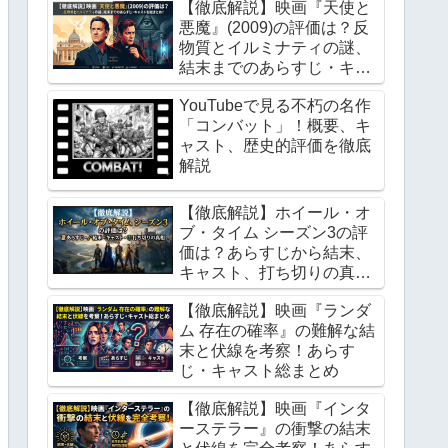
【徹底解説】映画『天使と
悪魔』(2009)の評価は？反
物質とイルミナティの謎、
結末までのあらすじ・キャ
ストを総まとめ！
YouTubeで見る不朽の名作
「コンバット」！概要、キ
ャスト、歴史的評価を徹底
解説
【徹底解説】ホイール・オ
ブ・タイム シーズン3の評
価は？あらすじから結末、
キャスト、打ち切りの真相
まで総まとめ
【徹底解説】映画『ランダ
ム 存在の確率』の難解な結
末と伏線を考察！あらす
じ・キャスト総まとめ
【徹底解説】映画『インタ
ーステラー』の衝撃の結末