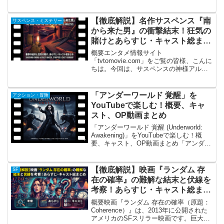
マ「V（ビジター）」におけるダイアナの
概要 1983年にアメリカで放送され、日本
でも「トカゲ男」の衝撃で社会現象とな
【徹底解説】名作サスペンス『南
サスペンス・ミステリー
ったSFドラ...
から来た男』の衝撃結末！狂気の
賭けとあらすじ・キャスト総まと
め
概要エンタメ情報サイト
「tvtomovie.com」をご覧の皆様、こんに
ちは。今回は、サスペンスの神様アルフ
レッド・ヒッチコックが手掛けた伝説の
テレビシリーズ『ヒッチコック劇場』の
中から、ひときわ異彩を放つ名作『南か
「アンダーワールド 覚醒」を
アクション・冒険
ら来た男』を徹底解説しま...
YouTubeで楽しむ！概要、キャ
スト、OP動画まとめ
「アンダーワールド 覚醒 (Underworld:
Awakening)」をYouTubeで楽しむ！概
要、キャスト、OP動画まとめ「アンダー
ワールド 覚醒」とは？ (概要)『アンダー
ワールド 覚醒』（原題: Underworld:
Awak...
【徹底解説】映画『ランダム 存
SF
在の確率』の難解な結末と伏線を
考察！あらすじ・キャスト総まと
め
概要映画『ランダム 存在の確率（原題：
Coherence）』は、2013年に公開された
アメリカのSFスリラー映画です。巨大な