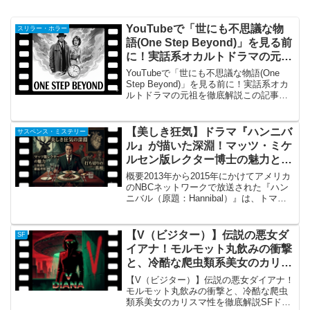
YouTubeで「世にも不思議な物
スリラー・ホラー
語(One Step Beyond)」を見る前
に！実話系オカルトドラマの元祖
を徹底解説
YouTubeで「世にも不思議な物語(One
Step Beyond)」を見る前に！実話系オカ
ルトドラマの元祖を徹底解説この記事で
は、1950年代に放送され、後の「世にも
奇妙な物語」などにも影響を与えたとさ
れる伝説のオカルト・アンソロジード...
【美しき狂気】ドラマ『ハンニバ
サスペンス・ミステリー
ル』が描いた深淵！マッツ・ミケ
ルセン版レクター博士の魅力と打
ち切りの真相を徹底考察！
概要2013年から2015年にかけてアメリカ
のNBCネットワークで放送された『ハン
ニバル（原題：Hannibal）』は、トマ
ス・ハリスの世界的ベストセラー小説
『レッド・ドラゴン』をベースに、鬼才
ブライアン・フラーが現代的な視点と圧
【V（ビジター）】伝説の悪女ダ
SF
倒的な映像...
イアナ！モルモット丸飲みの衝撃
と、冷酷な爬虫類系美女のカリス
マ性を徹底解説
【V（ビジター）】伝説の悪女ダイアナ！
モルモット丸飲みの衝撃と、冷酷な爬虫
類系美女のカリスマ性を徹底解説SFドラ