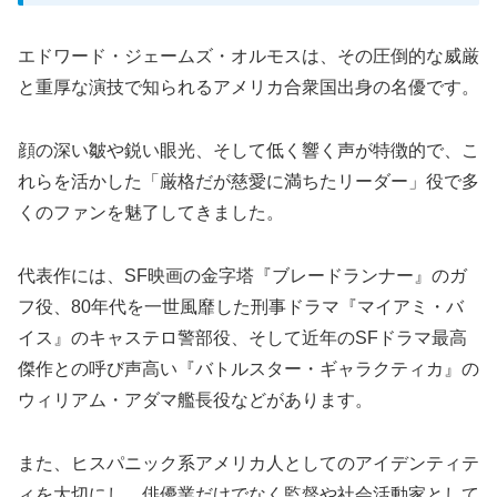
エドワード・ジェームズ・オルモスは、その圧倒的な威厳
と重厚な演技で知られるアメリカ合衆国出身の名優です。
顔の深い皺や鋭い眼光、そして低く響く声が特徴的で、こ
れらを活かした「厳格だが慈愛に満ちたリーダー」役で多
くのファンを魅了してきました。
代表作には、SF映画の金字塔『ブレードランナー』のガ
フ役、80年代を一世風靡した刑事ドラマ『マイアミ・バ
イス』のキャステロ警部役、そして近年のSFドラマ最高
傑作との呼び声高い『バトルスター・ギャラクティカ』の
ウィリアム・アダマ艦長役などがあります。
また、ヒスパニック系アメリカ人としてのアイデンティテ
ィを大切にし、俳優業だけでなく監督や社会活動家として