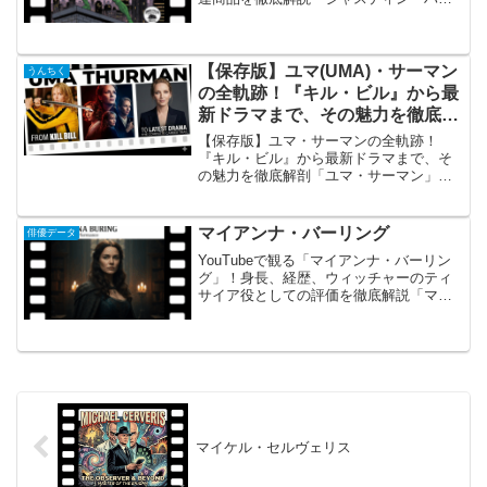
トリー」の概要とあらすじ ジャスティ
ン・ハートリーは、アメリカ合衆国出身
の俳優であり、監督、脚本家としても活
躍する多才なスター...
【保存版】ユマ(UMA)・サーマン
うんちく
の全軌跡！『キル・ビル』から最
新ドラマまで、その魅力を徹底解
剖
【保存版】ユマ・サーマンの全軌跡！
『キル・ビル』から最新ドラマまで、そ
の魅力を徹底解剖「ユマ・サーマン」の
概要 ハリウッドを代表するクール・ビュ
ーティー、ユマ・サーマン（Uma
Thurman）。1980年代後半のデビュー以
マイアンナ・バーリング
俳優データ
来、その長身と独...
YouTubeで観る「マイアンナ・バーリン
グ」！身長、経歴、ウィッチャーのティ
サイア役としての評価を徹底解説「マイ
アンナ・バーリング」の概要と魅力マイ
アンナ・バーリングは、スウェーデン生
まれながらイギリスを拠点に活躍する、
凛とした美しさと圧...
マイケル・セルヴェリス