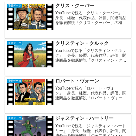
クリス・クーパー
俳優データ
YouTubeで観る「クリス・クーパー」！
身長、経歴、代表作品、評価、関連商品
を徹底解説「クリス・クーパー」の概要
とあらすじ クリス・クーパーは、どんな
役柄にも静かなるリアリティと深みを与
える、アメリカ映画界きっての名バイプ
レイヤー（名脇役...
クリスティン・クルック
俳優データ
YouTubeで観る「クリスティン・クルッ
ク」！身長、経歴、代表作品、評価、関
連商品を徹底解説「クリスティン・クル
ック」の概要とあらすじ クリスティン・
クルックは、カナダ出身の女優です。 彼
女は特に、人気テレビドラマシリーズ
「ヤング・スーパ...
ロバート・ヴォーン
俳優データ
YouTubeで観る「ロバート・ヴォー
ン」！身長、経歴、代表作品、評価、関
連商品を徹底解説「ロバート・ヴォー
ン」の概要ロバート・ヴォーンは、洗練
されたダンディズムと知的な演技で、
1960年代のハリウッドを席巻したアメリ
カの名優です。彼のキャ...
ジャスティン・ハートリー
俳優データ
YouTubeで観る「ジャスティン・ハート
リー」！身長、経歴、代表作、評価、関
連商品を徹底解説「ジャスティン・ハー