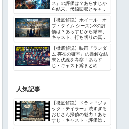
ス』の評価は？あらすじか
ら結末、伏線回収とキャス
トまで総まとめ
【徹底解説】ホイール・オ
ブ・タイム シーズン3の評
価は？あらすじから結末、
キャスト、打ち切りの真相
まで総まとめ
【徹底解説】映画『ランダ
ム 存在の確率』の難解な結
末と伏線を考察！あらす
じ・キャスト総まとめ
人気記事
【徹底解説】ドラマ『ジャ
ック・テイラー』渋すぎる
おじさん探偵の魅力！あら
すじ・キャスト・評価総ま
とめ