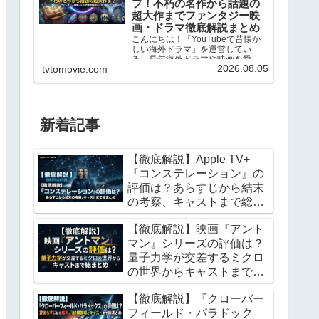
プ！不朽の名作から話題の
超大作までファンタジー映
画・ドラマ徹底解説まとめ
こんにちは！「YouTubeで昔懐か
しい海外ドラマ」を運営してい
る、長年海外ドラマや映画を愛し
2026.08.05
tvtomovie.com
てやまない映画ファンのhero2018
です。1960年代のレトロな名作シ
ットコムから、最新のVFXを駆使し
たファンタジー超大作まで、これ
まで数え切...
新着記事
【徹底解説】Apple TV+
『コンステレーション』の
評価は？あらすじから結末
の考察、キャストまで総ま
とめ
【徹底解説】映画『アント
マン』シリーズの評価は？
量子力学が交差するミクロ
の世界からキャストまで総
まとめ
【徹底解説】『クローバー
フィールド・パラドック