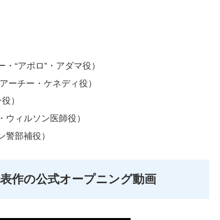
・“アポロ”・アダマ役）
（アーチー・ケネディ役）
ン役）
・ウィルソン医師役）
ン警部補役）
表作の公式オープニング動画