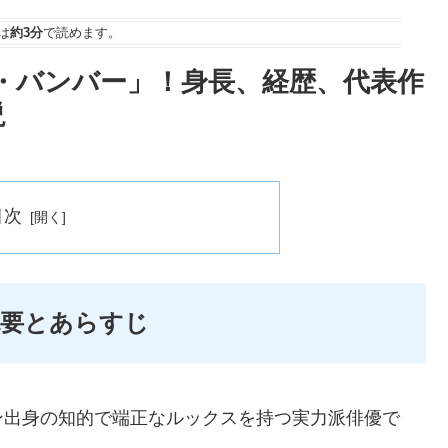
は
約3分
で読めます。
ミー・バンバー」！身長、経歴、代表作
説
目次
概要とあらすじ
ン出身の知的で端正なルックスを持つ実力派俳優で