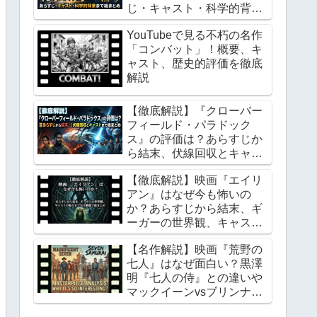
じ・キャスト・科学的背景
まで総まとめ
YouTubeで見る不朽の名作
「コンバット」！概要、キ
ャスト、歴史的評価を徹底
解説
【徹底解説】『クローバー
フィールド・パラドック
ス』の評価は？あらすじか
ら結末、伏線回収とキャス
トまで総まとめ
【徹底解説】映画『エイリ
アン』はなぜ今も怖いの
か？あらすじから結末、ギ
ーガーの世界観、キャスト
の魅力まで完全網羅で総ま
【名作解説】映画『荒野の
とめ
七人』はなぜ面白い？黒澤
明『七人の侍』との違いや
マックイーンvsブリンナー
の確執まで