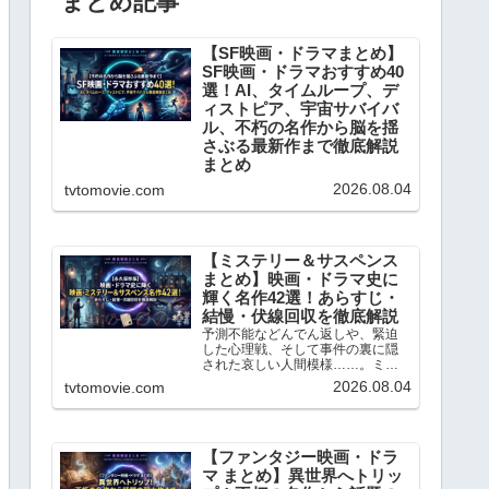
まとめ記事
【SF映画・ドラマまとめ】
SF映画・ドラマおすすめ40
選！AI、タイムループ、デ
ィストピア、宇宙サバイバ
ル、不朽の名作から脳を揺
さぶる最新作まで徹底解説
まとめ
日々の何気ない日常に、全く新し
2026.08.04
tvtomovie.com
い視点や驚きをもたらしてくれる
ジャンル、それが「SF（サイエン
ス・フィクション）」です。SF作
品は、単なる空想のテクノロジー
や派手なアクションを見せるだけ
【ミステリー＆サスペンス
のエンターテインメントではあり
まとめ】映画・ドラマ史に
ません。「もし人工知能が感...
輝く名作42選！あらすじ・
結慢・伏線回収を徹底解説
予測不能などんでん返しや、緊迫
した心理戦、そして事件の裏に隠
された哀しい人間模様……。ミス
テリー＆サスペンスというジャン
2026.08.04
tvtomovie.com
ルは、私たちを日常から切り離
し、極上の知的興奮へと誘ってく
れます。ブログの記事数もかなり
充実してきましたので、今回はこ
れ...
【ファンタジー映画・ドラ
マ まとめ】異世界へトリッ