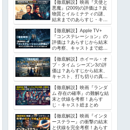
【徹底解説】映画『天使と
悪魔』(2009)の評価は？反
物質とイルミナティの謎、
結末までのあらすじ・キャ
ストを総まとめ！
【徹底解説】Apple TV+
『コンステレーション』の
評価は？あらすじから結末
の考察、キャストまで総ま
とめ
【徹底解説】ホイール・オ
ブ・タイム シーズン3の評
価は？あらすじから結末、
キャスト、打ち切りの真相
まで総まとめ
【徹底解説】映画『ランダ
ム 存在の確率』の難解な結
末と伏線を考察！あらす
じ・キャスト総まとめ
【徹底解説】映画『インタ
ーステラー』の衝撃の結末
と伏線を完全考察！あらす