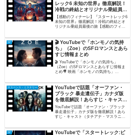
レック6 未知の世界』徹底解説！
冷戦の終結とオリジナル乗組員最
後の旅
【感動のフィナーレ】『スタートレック6
未知の世界』徹底解説！冷戦の終結とオ
リジナル乗組員最後の旅【感動のフィナ
ーレ】『スタートレック6 未知の世界』
徹底解説！冷戦の終結とオリジナル乗組
員最後の旅『スタートレック6 未知の世
🎬 YouTubeで「ホンモノの気持
SF
界』の概要199...
ち」（Zoe）のSFロマンスとあら
すじ情報まとめ
🎬 YouTubeで「ホンモノの気持ち」
（Zoe）のSFロマンスとあらすじ情報ま
とめ🎥 映画「ホンモノの気持ち」
（Zoe）の概要『ホンモノの気持ち』（原
題：Zoe）は、2018年に製作されたアメ
リカのSFロマンス映画です。 監督はドレ
YouTubeで話題「オーファン・
サスペンス・ミステリー
イク・...
ブラック 暴走遺伝子」カナダ版
を徹底解説！あらすじ・キャスト
（タチアナ・マスラニー）・評価
YouTubeで話題「オーファン・ブラック
まとめ
暴走遺伝子」カナダ版を徹底解説！あら
すじ・キャスト（タチアナ・マスラニ
ー）・評価まとめYouTubeで「オーファ
ン・ブラック 暴走遺伝子」（カナダ版）
概要：クローンSFサスペンスの金字塔
YouTubeで「スタートレック:ピ
SF