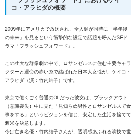
コ・アラヒダの概要
2009年にアメリカで放送され、全人類が同時に「半年後
の未来」を見るという衝撃的な設定で話題を呼んだSFド
ラマ『フラッシュフォワード』。
この壮大な群像劇の中で、ロサンゼルスに住む主要キャラ
クターと運命の赤い糸で結ばれた日本人女性が、ケイコ・
アラヒダ（演：竹内結子）です。
東京で働くごく普通のOLだった彼女は、ブラックアウト
（意識喪失）中に見た「見知らぬ男性とロサンゼルスで食
事をする」というビジョンを信じ、安定した生活を捨てて
渡米を決意します。
今は亡き名優・竹内結子さんが、透明感あふれる演技で世