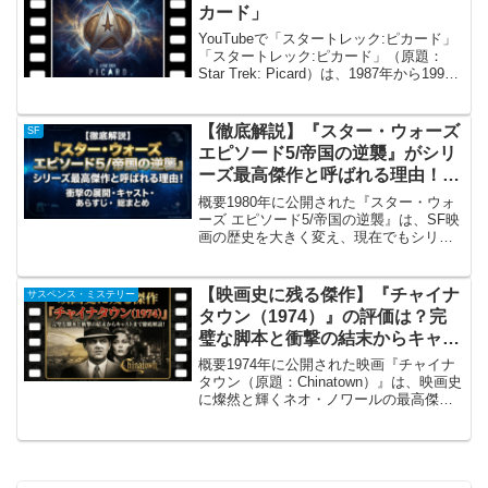
『オーファ...
カード」
YouTubeで「スタートレック:ピカード」
「スタートレック:ピカード」（原題：
Star Trek: Picard）は、1987年から1994
年まで放送された傑作SFドラマ「新スタ
ー・トレック（TNG）」の主人公、ジャ
ン＝リュック・ピカード...
【徹底解説】『スター・ウォーズ
SF
エピソード5/帝国の逆襲』がシリ
ーズ最高傑作と呼ばれる理由！衝
撃の展開からキャスト・あらすじ
概要1980年に公開された『スター・ウォ
まで総まとめ
ーズ エピソード5/帝国の逆襲』は、SF映
画の歴史を大きく変え、現在でもシリー
ズ最高傑作との呼び声が高い歴史的傑作
です。前作『エピソード4/新たなる希
望』の大ヒットを受け、製作総指揮のジ
【映画史に残る傑作】『チャイナ
サスペンス・ミステリー
ョージ・ルーカ...
タウン（1974）』の評価は？完
璧な脚本と衝撃の結末からキャス
トまで徹底解説！
概要1974年に公開された映画『チャイナ
タウン（原題：Chinatown）』は、映画史
に燦然と輝くネオ・ノワールの最高傑作
として世界中で絶賛されているサスペン
ス映画です。ロマン・ポランスキー監督
がメガホンを取り、ロバート・タウンが
手掛けた本...