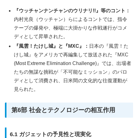
『ウッチャンナンチャンのウリナリ!!』等のコント：
内村光良（ウッチャン）らによるコントでは、指令
テープの爆発や、極端に大掛かりな作戦遂行がコメ
ディとして昇華された。
『風雲！たけし城』と『MXC』：
日本の『風雲！た
けし城』をアメリカで再編集して放送された『MXC
(Most Extreme Elimination Challenge)』では、出場者
たちの無謀な挑戦が「不可能なミッション」のパロ
ディとして消費され、日米間の文化的な往復運動が
見られた。
第6部 社会とテクノロジーの相互作用
6.1 ガジェットの予見性と現実化