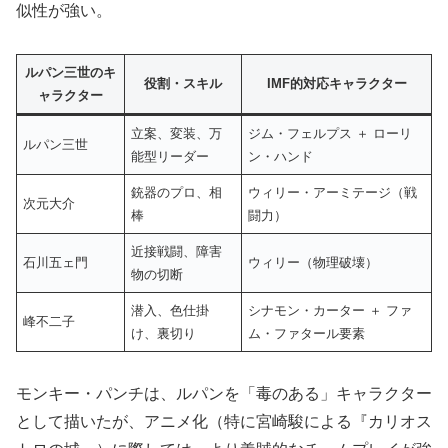
似性が強い。
ルパン三世のキ
役割・スキル
IMF的対応キャラクター
ャラクター
立案、変装、万
ジム・フェルプス ＋ ローリ
ルパン三世
能型リーダー
ン・ハンド
銃器のプロ、相
ウィリー・アーミテージ（戦
次元大介
棒
闘力）
近接戦闘、障害
石川五ェ門
ウィリー（物理破壊）
物の切断
潜入、色仕掛
シナモン・カーター ＋ ファ
峰不二子
け、裏切り
ム・ファタール要素
モンキー・パンチは、ルパンを「毒のある」キャラクター
として描いたが、アニメ化（特に宮崎駿による『カリオス