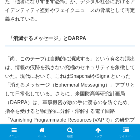
た「他者になりすます恐怖」が、デジタル社会におけるア
イデンティティ盗難やフェイクニュースの脅威として再定
義されている。
「消滅するメッセージ」とDARPA
「尚、このテープは自動的に消滅する」という有名な演出
は、情報の痕跡を残さない究極のセキュリティを象徴して
いた。現代において、これはSnapchatやSignalといった
「消えるメッセージ（Ephemeral Messaging）」アプリと
して日常化している。さらに、米国防高等研究計画局
（DARPA）は、軍事機密が敵の手に渡るのを防ぐため、
指令を受けると物理的に分解・溶解する電子回路
「Vanishing Programmable Resources (VAPR)」の研究プ
ロジェクトを進めている。フィクションの中の荒唐無稽な
メニュー
ホーム
検索
トップ
サイドバー
アイデアが、実際の軍事技術開発の目標として設定されて