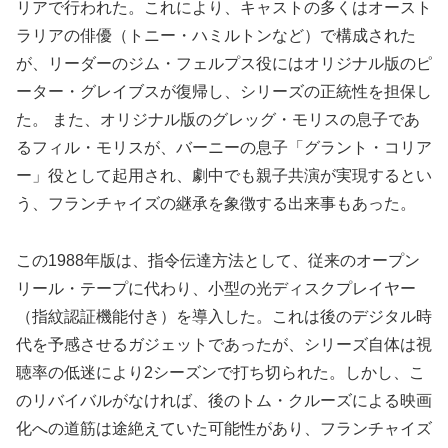
リアで行われた。これにより、キャストの多くはオースト
ラリアの俳優（トニー・ハミルトンなど）で構成された
が、リーダーのジム・フェルプス役にはオリジナル版のピ
ーター・グレイブスが復帰し、シリーズの正統性を担保し
た。 また、オリジナル版のグレッグ・モリスの息子であ
るフィル・モリスが、バーニーの息子「グラント・コリア
ー」役として起用され、劇中でも親子共演が実現するとい
う、フランチャイズの継承を象徴する出来事もあった。
この1988年版は、指令伝達方法として、従来のオープン
リール・テープに代わり、小型の光ディスクプレイヤー
（指紋認証機能付き）を導入した。これは後のデジタル時
代を予感させるガジェットであったが、シリーズ自体は視
聴率の低迷により2シーズンで打ち切られた。しかし、こ
のリバイバルがなければ、後のトム・クルーズによる映画
化への道筋は途絶えていた可能性があり、フランチャイズ