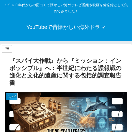
１９６０年代からの面白くて懐かしい海外テレビ番組や映画を備忘録として集
めてみました！
YouTubeで昔懐かしい海外ドラマ
PR
『スパイ大作戦』から『ミッション：イン
ポッシブル』へ：半世紀にわたる諜報戦の
進化と文化的遺産に関する包括的調査報告
書
スパイ