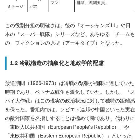
マン
排除、戦闘要員。
ミテージ
パス
この役割分担の明確さは、後の『オーシャンズ11』や日
本の『スーパー戦隊』シリーズなど、あらゆる「チームも
の」フィクションの原型（アーキタイプ）となった。
1.2 冷戦構造の抽象化と地政学的配慮
放送期間（1966-1973）は冷戦の緊張が極限に達していた
時期であり、ベトナム戦争も激化していた。しかし、『ス
パイ大作戦』はこの現実の政治状況に対して独特の距離感
を保った。番組内では、ソビエト連邦や中国といった実在
の敵対国家を名指しすることは極めて稀であり、代わりに
「東欧人民共和国（European People’s Republic）」や
「東欧共和国（Eastern European Republic）」といった