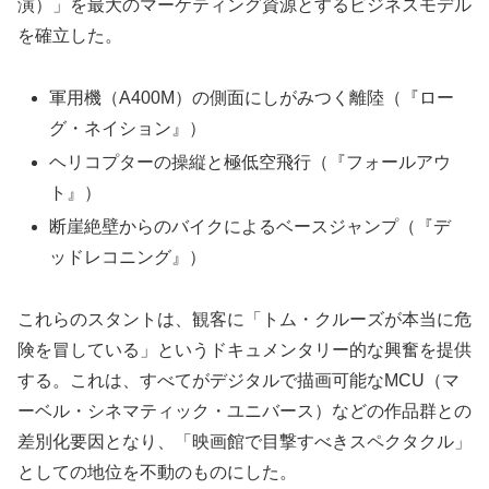
演）」を最大のマーケティング資源とするビジネスモデル
を確立した。
軍用機（A400M）の側面にしがみつく離陸（『ロー
グ・ネイション』）
ヘリコプターの操縦と極低空飛行（『フォールアウ
ト』）
断崖絶壁からのバイクによるベースジャンプ（『デ
ッドレコニング』）
これらのスタントは、観客に「トム・クルーズが本当に危
険を冒している」というドキュメンタリー的な興奮を提供
する。これは、すべてがデジタルで描画可能なMCU（マ
ーベル・シネマティック・ユニバース）などの作品群との
差別化要因となり、「映画館で目撃すべきスペクタクル」
としての地位を不動のものにした。