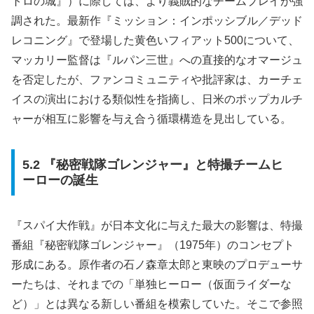
トロの城』）に際しては、より義賊的なチームプレイが強
調された。最新作『ミッション：インポッシブル／デッド
レコニング』で登場した黄色いフィアット500について、
マッカリー監督は『ルパン三世』への直接的なオマージュ
を否定したが、ファンコミュニティや批評家は、カーチェ
イスの演出における類似性を指摘し、日米のポップカルチ
ャーが相互に影響を与え合う循環構造を見出している。
5.2 『秘密戦隊ゴレンジャー』と特撮チームヒ
ーローの誕生
『スパイ大作戦』が日本文化に与えた最大の影響は、特撮
番組『秘密戦隊ゴレンジャー』（1975年）のコンセプト
形成にある。原作者の石ノ森章太郎と東映のプロデューサ
ーたちは、それまでの「単独ヒーロー（仮面ライダーな
ど）」とは異なる新しい番組を模索していた。そこで参照