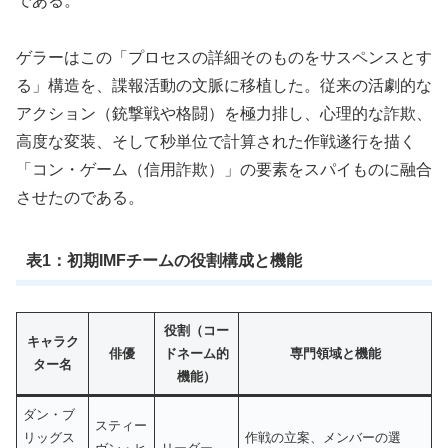
である。
ゲラーはこの「プロセスの詳細そのものをサスペンスとす
る」構造を、諜報活動の文脈に移植した。従来の活劇的な
アクション（銃撃戦や格闘）を極力排し、心理的な詐欺、
高度な変装、そして秒単位で計算された作戦遂行を描く
「コン・ゲーム（信用詐欺）」の要素をスパイものに融合
させたのである。
表1：初期IMFチームの役割構成と機能
役割（コー
キャラク
俳優
ドネーム的
専門領域と機能
ター名
機能）
ダン・ブ
スティー
リッグス
作戦の立案、メンバーの選