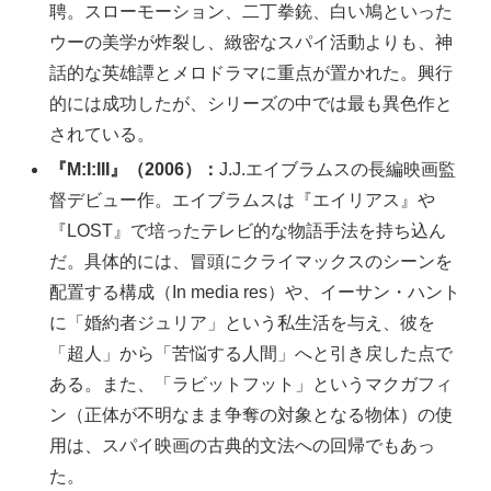
聘。スローモーション、二丁拳銃、白い鳩といった
ウーの美学が炸裂し、緻密なスパイ活動よりも、神
話的な英雄譚とメロドラマに重点が置かれた。興行
的には成功したが、シリーズの中では最も異色作と
されている。
『M:I:III』（2006）：
J.J.エイブラムスの長編映画監
督デビュー作。エイブラムスは『エイリアス』や
『LOST』で培ったテレビ的な物語手法を持ち込ん
だ。具体的には、冒頭にクライマックスのシーンを
配置する構成（In media res）や、イーサン・ハント
に「婚約者ジュリア」という私生活を与え、彼を
「超人」から「苦悩する人間」へと引き戻した点で
ある。また、「ラビットフット」というマクガフィ
ン（正体が不明なまま争奪の対象となる物体）の使
用は、スパイ映画の古典的文法への回帰でもあっ
た。