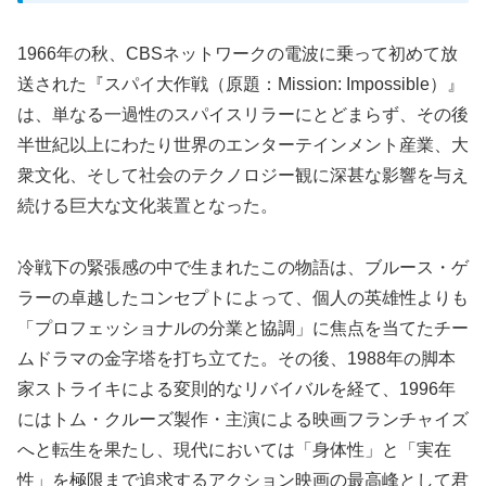
1966年の秋、CBSネットワークの電波に乗って初めて放
送された『スパイ大作戦（原題：Mission: Impossible）』
は、単なる一過性のスパイスリラーにとどまらず、その後
半世紀以上にわたり世界のエンターテインメント産業、大
衆文化、そして社会のテクノロジー観に深甚な影響を与え
続ける巨大な文化装置となった。
冷戦下の緊張感の中で生まれたこの物語は、ブルース・ゲ
ラーの卓越したコンセプトによって、個人の英雄性よりも
「プロフェッショナルの分業と協調」に焦点を当てたチー
ムドラマの金字塔を打ち立てた。その後、1988年の脚本
家ストライキによる変則的なリバイバルを経て、1996年
にはトム・クルーズ製作・主演による映画フランチャイズ
へと転生を果たし、現代においては「身体性」と「実在
性」を極限まで追求するアクション映画の最高峰として君