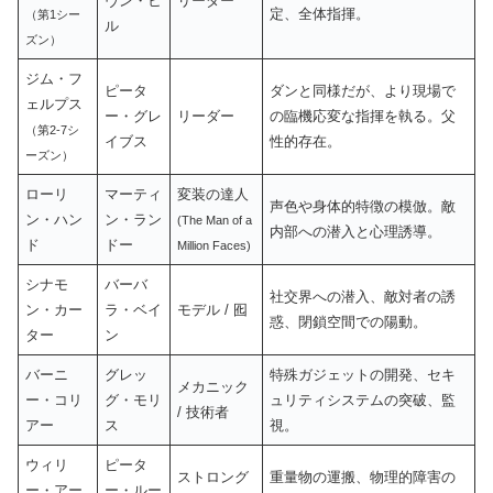
ヴン・ヒ
リーダー
定、全体指揮。
（第1シー
ル
ズン）
ジム・フ
ピータ
ダンと同様だが、より現場で
ェルプス
ー・グレ
リーダー
の臨機応変な指揮を執る。父
（第2-7シ
イブス
性的存在。
ーズン）
ローリ
マーティ
変装の達人
声色や身体的特徴の模倣。敵
ン・ハン
ン・ラン
(The Man of a
内部への潜入と心理誘導。
ド
ドー
Million Faces)
シナモ
バーバ
社交界への潜入、敵対者の誘
ン・カー
ラ・ベイ
モデル / 囮
惑、閉鎖空間での陽動。
ター
ン
バーニ
グレッ
特殊ガジェットの開発、セキ
メカニック
ー・コリ
グ・モリ
ュリティシステムの突破、監
/ 技術者
アー
ス
視。
ウィリ
ピータ
ストロング
重量物の運搬、物理的障害の
ー・アー
ー・ルー