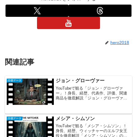
hero2018
関連記事
ジョン・グローヴァー
俳優データ
YouTubeで観る「ジョン・グローヴァ
ー」！身長、経歴、代表作、評価、関連
商品を徹底解説「ジョン・グローヴァ
ー」の概要とあらすじ ジョン・グローヴ
ァーは、アメリカ合衆国出身のベテラン
俳優であり、舞台、映画、テレビドラマ
のすべてにおいて輝か...
メシア・シムソン
俳優データ
YouTubeで観る「メシア・シムソン」！
身長、経歴、ウィッチャーのエルフ女王
役を徹底解説「メシア・シムソン」の概