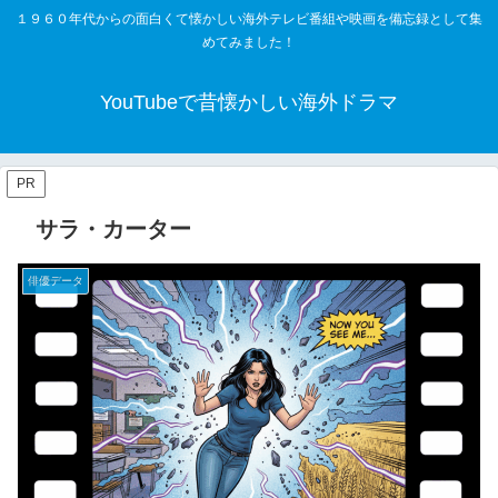
１９６０年代からの面白くて懐かしい海外テレビ番組や映画を備忘録として集
めてみました！
YouTubeで昔懐かしい海外ドラマ
PR
サラ・カーター
俳優データ