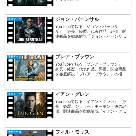
要と魅力メシア・シムソンは、Netflixの
大ヒットファンタジードラマ『ウィッチ
ャー』で、気高く美しいエルフの女王フ
ランチェス...
ジョン・バーンサル
俳優データ
YouTubeで観る「ジョン・バーンサ
ル」！身長、経歴、代表作品、評価、関
連商品を徹底解説「ジョン・バーンサ
ル」の概要 ジョン・バーンサルは、その
強烈な野性味と内なる脆さを同時に表現
できる、アメリカを代表するメソッド俳
優です。 大ヒットドラ...
ブレア・ブラウン
俳優データ
YouTubeで観る「ブレア・ブラウン」！
身長、経歴、代表作品、評価、関連商品
を徹底解説「ブレア・ブラウン」の概要
とあらすじ ブレア・ブラウンは、知的で
洗練された演技と、どこかミステリアス
な雰囲気を漂わせる存在感で知られるア
メリカの実力派女...
イアン・グレン
俳優データ
YouTubeで観る「イアン・グレン」！身
長、経歴、ジョラー・モーモント役の評
価、関連商品を徹底解説「イアン・グレ
ン」の概要と魅力イアン・グレンは、ス
コットランド出身の気品ある佇まいと、
低く響く魅力的な声を持つベテラン俳優
です。舞台、テレビ...
フィル・モリス
俳優データ