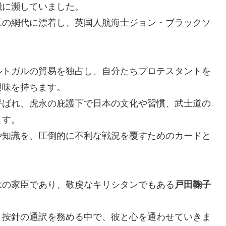
機に瀕していました。
豆の網代に漂着し、英国人航海士ジョン・ブラックソ
ルトガルの貿易を独占し、自分たちプロテスタントを
興味を持ちます。
呼ばれ、虎永の庇護下で日本の文化や習慣、武士道の
ます。
や知識を、圧倒的に不利な戦況を覆すためのカードと
永の家臣であり、敬虔なキリシタンでもある
戸田鞠子
、按針の通訳を務める中で、彼と心を通わせていきま