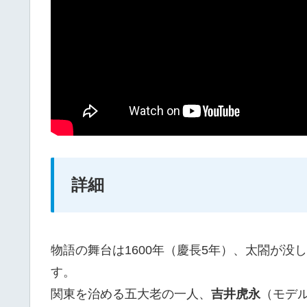
詳細
物語の舞台は1600年（慶長5年）、太閤が
す。
関東を治める五大老の一人、
吉井虎永
（モデ