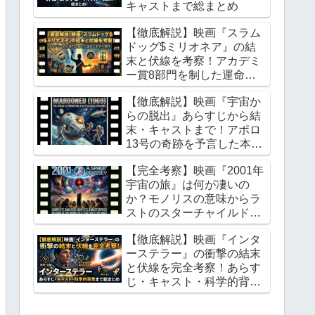
キャストまで総まとめ
【徹底解説】映画『スラム
ドッグ$ミリオネア』の結
末と伏線を考察！アカデミ
ー賞8部門を制した運命と
希望の傑作
【徹底解説】映画『宇宙か
らの脱出』あらすじから結
末・キャストまで！アポロ
13号の奇跡を予言した本格
宇宙SFの金字塔
【完全考察】映画『2001年
宇宙の旅』は何が凄いの
か？モノリスの意味からラ
ストのスターチャイルドま
で徹底解説
【徹底解説】映画『インタ
ーステラー』の衝撃の結末
と伏線を完全考察！あらす
じ・キャスト・科学的背景
まで総まとめ