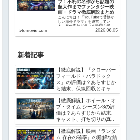
プ！不朽の名作から話題の
超大作までファンタジー映
画・ドラマ徹底解説まとめ
こんにちは！「YouTubeで昔懐か
しい海外ドラマ」を運営してい
る、長年海外ドラマや映画を愛し
2026.08.05
tvtomovie.com
てやまない映画ファンのhero2018
です。1960年代のレトロな名作シ
ットコムから、最新のVFXを駆使し
たファンタジー超大作まで、これ
まで数え切...
新着記事
【徹底解説】『クローバー
フィールド・パラドック
ス』の評価は？あらすじか
ら結末、伏線回収とキャス
トまで総まとめ
【徹底解説】ホイール・オ
ブ・タイム シーズン3の評
価は？あらすじから結末、
キャスト、打ち切りの真相
まで総まとめ
【徹底解説】映画『ランダ
ム 存在の確率』の難解な結