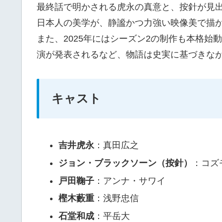
最終話で明かされる虎永の真意と、按針が見
日本人の美学が、静謐かつ力強い映像美で描
また、2025年にはシーズン2の制作も本格始動
演が発表されるなど、物語は史実に基づきな
キャスト
吉井虎永
：真田広之
ジョン・ブラックソーン（按針）
：コズ
戸田鞠子
：アンナ・サワイ
樫木藪重
：浅野忠信
石堂和成
：平岳大