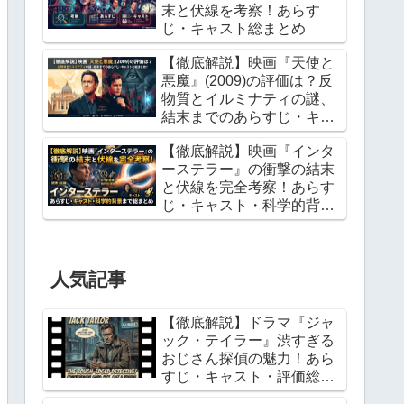
末と伏線を考察！あらす
じ・キャスト総まとめ
【徹底解説】映画『天使と
悪魔』(2009)の評価は？反
物質とイルミナティの謎、
結末までのあらすじ・キャ
ストを総まとめ！
【徹底解説】映画『インタ
ーステラー』の衝撃の結末
と伏線を完全考察！あらす
じ・キャスト・科学的背景
まで総まとめ
人気記事
【徹底解説】ドラマ『ジャ
ック・テイラー』渋すぎる
おじさん探偵の魅力！あら
すじ・キャスト・評価総ま
とめ