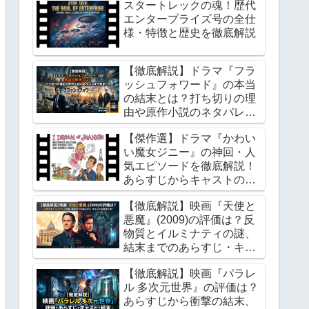
スタートレックの魂！歴代
エンタープライズ号の全仕
様・特徴と歴史を徹底解説
【徹底解説】ドラマ『フラ
ッシュフォワード』の本当
の結末とは？打ち切りの理
由や原作小説のネタバレま
で総まとめ
【傑作選】ドラマ『かわい
い魔女ジニー』の神回・人
気エピソードを徹底解説！
あらすじからキャストの魅
力、最終回の結末まで
【徹底解説】映画『天使と
悪魔』(2009)の評価は？反
物質とイルミナティの謎、
結末までのあらすじ・キャ
ストを総まとめ！
【徹底解説】映画『パラレ
ル 多次元世界』の評価は？
あらすじから衝撃の結末、