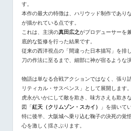
す。
本作の最大の特徴は、ハリウッド制作であり
が描かれている点です。
これは、主演の
真田広之
がプロデューサーを
底的な監修を行った結果です。
従来の西洋視点の「間違った日本描写」を排
刀の作法に至るまで、細部に神が宿るような
物語は単なる合戦アクションではなく、張り
リティカル・サスペンス」として展開します
虎永がいかにして敵を欺き、味方さえも欺き
図「
紅天（クリムゾン・スカイ）
」を描いて
特に後半、大阪城へ乗り込む鞠子の決死の覚
心を激しく揺さぶります。