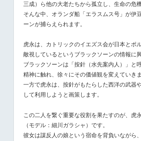
三成）ら他の大老たちから孤立し、生命の危
そんな中、オランダ船「エラスムス号」が伊
ーンが捕らえられます。
虎永は、カトリックのイエズス会が日本とポ
敵視しているというブラックソーンの情報に
ブラックソーンは「按針（水先案内人）」と
精神に触れ、徐々にその価値観を変えていき
一方で虎永は、按針がもたらした西洋の武器
して利用しようと画策します。
この二人を繋ぐ重要な役割を果たすのが、虎
（モデル：細川ガラシャ）です。
彼女は謀反人の娘という宿命を背負いながら