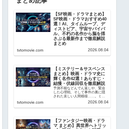
まとめ記事
【SF映画・ドラマまとめ】
SF映画・ドラマおすすめ40
選！AI、タイムループ、デ
ィストピア、宇宙サバイバ
ル、不朽の名作から脳を揺
さぶる最新作まで徹底解説
まとめ
日々の何気ない日常に、全く新し
2026.08.04
tvtomovie.com
い視点や驚きをもたらしてくれる
ジャンル、それが「SF（サイエン
ス・フィクション）」です。SF作
品は、単なる空想のテクノロジー
や派手なアクションを見せるだけ
【ミステリー＆サスペンス
のエンターテインメントではあり
まとめ】映画・ドラマ史に
ません。「もし人工知能が感...
輝く名作42選！あらすじ・
結慢・伏線回収を徹底解説
予測不能などんでん返しや、緊迫
した心理戦、そして事件の裏に隠
された哀しい人間模様……。ミス
テリー＆サスペンスというジャン
2026.08.04
tvtomovie.com
ルは、私たちを日常から切り離
し、極上の知的興奮へと誘ってく
れます。ブログの記事数もかなり
充実してきましたので、今回はこ
れ...
【ファンタジー映画・ドラ
マ まとめ】異世界へトリッ