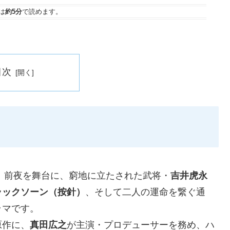
は
約5分
で読めます。
」
目次
い」前夜を舞台に、窮地に立たされた武将・
吉井虎永
ラックソーン（按針）
、そして二人の運命を繋ぐ通
ラマです。
原作に、
真田広之
が主演・プロデューサーを務め、ハ