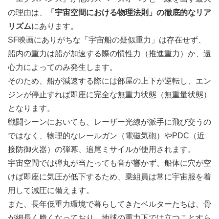
の理由は、
「宇宙空間における物理法則」の徹底的なリア
リズム
にあります。
SF映画にありがちな「宇宙船の疑似重力」は存在せず、
船内の重力は船が加速する際の慣性力（推進重力）か、遠
心力によってのみ発生します。
そのため、船が減速する際には部屋の上下が逆転し、エン
ジンが停止すれば即座に完全な無重力状態（無重量状態）
となります。
戦闘シーンにおいても、レーザー光線が派手に飛び交うの
ではなく、物理的なレールガン（電磁気砲）やPDC（近
接防御火器）の弾幕、追尾ミサイルが使用されます。
宇宙空間では弾丸が当たっても音が響かず、船体に穴が空
けば即座に気圧が低下するため、乗組員は常に宇宙服を着
用して減圧に備えます。
また、長年低重力環境で暮らしてきたベルターたちは、骨
が細長く脆くなっており、地球の重力下では立つことすら