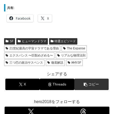
共有:
Facebook
X
SF
ヒューマンドラマ
特選エピソード
21世紀最高の宇宙ドラマである理由
The Expanse
エクスパンス 〜巨獣めざめる〜
リアルな物理法則
三つ巴の政治サスペンス
徹底解説
神作SF
シェアする
X
Threads
コピー
hero2018をフォローする