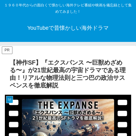
１９６０年代からの面白くて懐かしい海外テレビ番組や映画を備忘録として集
めてみました！
YouTubeで昔懐かしい海外ドラマ
PR
【神作SF】『エクスパンス 〜巨獣めざめ
る〜』が21世紀最高の宇宙ドラマである理
由！リアルな物理法則と三つ巴の政治サス
ペンスを徹底解説
SF