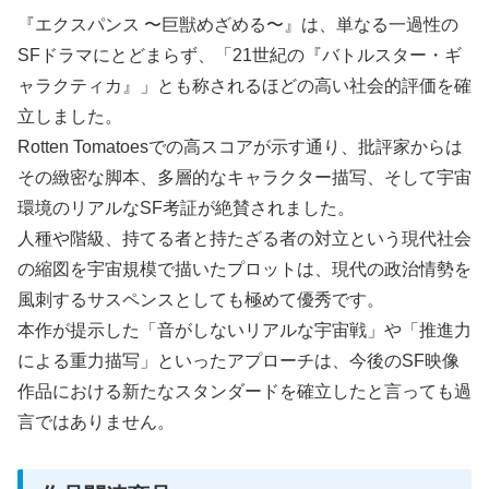
『エクスパンス 〜巨獣めざめる〜』は、単なる一過性の
SFドラマにとどまらず、「21世紀の『バトルスター・ギ
ャラクティカ』」とも称されるほどの高い社会的評価を確
立しました。
Rotten Tomatoesでの高スコアが示す通り、批評家からは
その緻密な脚本、多層的なキャラクター描写、そして宇宙
環境のリアルなSF考証が絶賛されました。
人種や階級、持てる者と持たざる者の対立という現代社会
の縮図を宇宙規模で描いたプロットは、現代の政治情勢を
風刺するサスペンスとしても極めて優秀です。
本作が提示した「音がしないリアルな宇宙戦」や「推進力
による重力描写」といったアプローチは、今後のSF映像
作品における新たなスタンダードを確立したと言っても過
言ではありません。