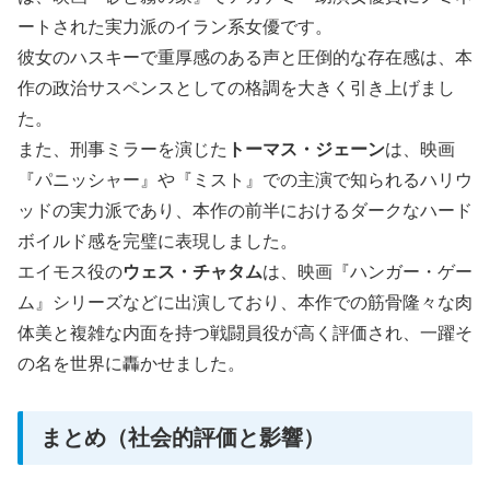
ートされた実力派のイラン系女優です。
彼女のハスキーで重厚感のある声と圧倒的な存在感は、本
作の政治サスペンスとしての格調を大きく引き上げまし
た。
また、刑事ミラーを演じた
トーマス・ジェーン
は、映画
『パニッシャー』や『ミスト』での主演で知られるハリウ
ッドの実力派であり、本作の前半におけるダークなハード
ボイルド感を完璧に表現しました。
エイモス役の
ウェス・チャタム
は、映画『ハンガー・ゲー
ム』シリーズなどに出演しており、本作での筋骨隆々な肉
体美と複雑な内面を持つ戦闘員役が高く評価され、一躍そ
の名を世界に轟かせました。
まとめ（社会的評価と影響）