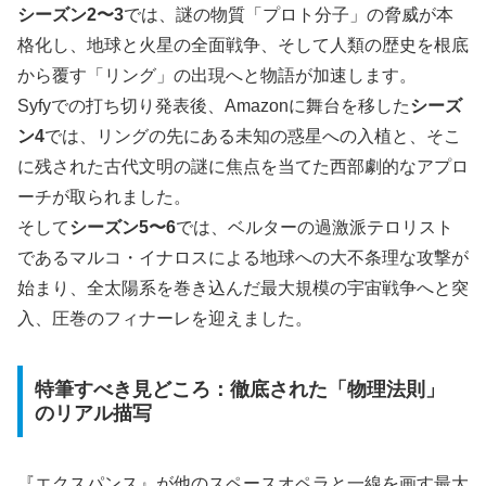
シーズン2〜3
では、謎の物質「プロト分子」の脅威が本
格化し、地球と火星の全面戦争、そして人類の歴史を根底
から覆す「リング」の出現へと物語が加速します。
Syfyでの打ち切り発表後、Amazonに舞台を移した
シーズ
ン4
では、リングの先にある未知の惑星への入植と、そこ
に残された古代文明の謎に焦点を当てた西部劇的なアプロ
ーチが取られました。
そして
シーズン5〜6
では、ベルターの過激派テロリスト
であるマルコ・イナロスによる地球への大不条理な攻撃が
始まり、全太陽系を巻き込んだ最大規模の宇宙戦争へと突
入、圧巻のフィナーレを迎えました。
特筆すべき見どころ：徹底された「物理法則」
のリアル描写
『エクスパンス』が他のスペースオペラと一線を画す最大