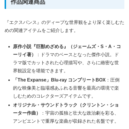
作品関連商品
『エクスパンス』のディープな世界観をより深く楽しむた
めの関連アイテムをご紹介します。
原作小説『巨獣めざめる』（ジェームズ・S・A・コ
ーリイ著）
：ドラマのベースとなった傑作小説。ド
ラマ版でカットされた心理描写や、さらに緻密な世
界観設定を堪能できます。
「The Expanse」Blu-ray コンプリートBOX
：圧倒
的な映像美と臨場感あふれる音響を最高の環境で楽
しむためのコレクターズアイテムです。
オリジナル・サウンドトラック（クリントン・ショ
ーター作曲）
：宇宙の孤独と壮大な政治劇を彩る、
アンビエントで重厚な楽曲が収録された名盤です。