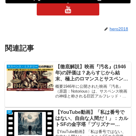
hero2018
関連記事
【徹底解説】映画『汚名』(1946
サスペンス・ミステリー
年)の評価は？あらすじから結
末、極上のロマンスとサスペンス
が融合した魅力を総まとめ
概要1946年に公開された映画『汚名』
（原題：Notorious）は、サスペンス映画
の神様と称される巨匠アルフレッド・ヒ
ッチコック監督が手掛けた、映画史に残
る傑作スリラーです。主演を務めるの
は、ハリウッド黄金期を代表する美男美
【YouTube動画】「私は番号で
SF
女、ケーリー・...
はない、自由な人間だ！」：カル
トSFの金字塔「プリズナー
No.6」のキャストとあらすじ
【YouTube動画】「私は番号ではない、