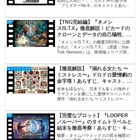
自由な人間だ！」：カルトSFの金字塔
「プリズナーNo.6」のキャストとあらす
じ「プリズナーNo.6」の概要：自由を奪
われた男の哲学的な闘い 『プリズナー
No.6』（原題: The Prisoner、...
【TNG完結編】『ネメシ
SF
ス/S.T.X』徹底解説！ピカードの
クローンとデータの自己犠牲、涙
のラスト
『ネメシス/S.T.X』の概要2002年に公開
された『ネメシス/S.T.X』（原題：Star
Trek Nemesis）は、映画版シリーズ第10
作目にして、パトリック・スチュワート
率いる『新スタートレック（TNG）』キ
ャストによる最後の劇場...
【徹底解説】『溺れる女たち 〜
ヒューマンドラマ
ミストレス〜』ドロドロ愛憎劇の
金字塔！あらすじ、キャスト、打
ち切りの真相から衝撃の結末まで
全米を揺るがし、日本でも多くの海外ド
徹底解剖！
ラマファンを虜にした愛憎サスペンスの
傑作『溺れる女たち 〜ミストレス〜
（Mistresses）』。『デスパレートな妻
たち』や『セックス・アンド・ザ・シテ
ィ』に続く、大人の女性たちの複雑な人
【完璧なプロット】『LOOPER
SF
間模様を描いた作...
／ルーパー』のタイムトラベルと
結末を徹底考察！あらすじ・キャ
スト・裏話まで完全解説
概要：タイムパラドックスの罠を極限の