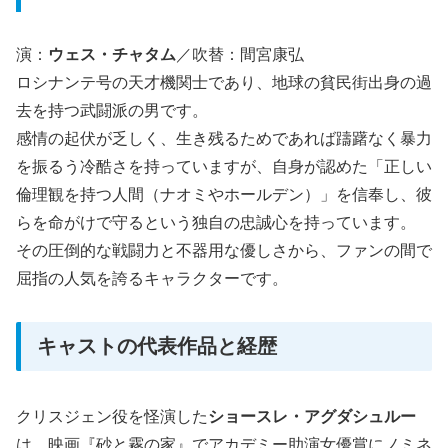
演：
ウェス・チャタム
／吹替：間宮康弘
ロシナンテ号の天才機関士であり、地球の貧民街出身の過
去を持つ武闘派の男です。
感情の起伏が乏しく、生き残るためであれば躊躇なく暴力
を振るう冷酷さを持っていますが、自身が認めた「正しい
倫理観を持つ人間（ナオミやホールデン）」を信奉し、彼
らを命がけで守るという独自の忠誠心を持っています。
その圧倒的な戦闘力と不器用な優しさから、ファンの間で
屈指の人気を誇るキャラクターです。
キャストの代表作品と経歴
クリスジェン役を怪演した
ショースレ・アグダシュルー
は、映画『砂と霧の家』でアカデミー助演女優賞にノミネ