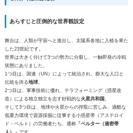
あらすじと圧倒的な世界観設定
舞台は、人類が宇宙へと進出し、太陽系各地に入植を果た
した23世紀です。
世界は大きく分けて3つの勢力に分裂し、一触即発の冷戦
状態にありました。
1つ目は、国連（UN）によって統治され、膨大な人口と
伝統を誇る
地球
。
2つ目は、軍事技術に優れ、テラフォーミング（惑星改
造）による独立独立を志す好戦的な
火星共和国
。
そして3つ目は、地球や火星からの搾取に苦しみ、過酷な
低重力環境で資源採掘に従事する小惑星帯（アステロイ
ド・ベルト）の労働者たち、通称
「ベルター（過密帯
人）」
です。