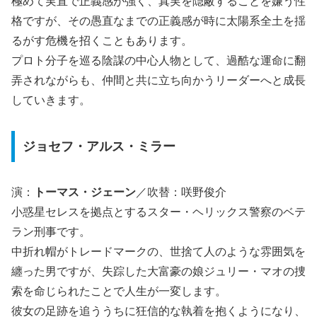
極めて実直で正義感が強く、真実を隠蔽することを嫌う性
格ですが、その愚直なまでの正義感が時に太陽系全土を揺
るがす危機を招くこともあります。
プロト分子を巡る陰謀の中心人物として、過酷な運命に翻
弄されながらも、仲間と共に立ち向かうリーダーへと成長
していきます。
ジョセフ・アルス・ミラー
演：
トーマス・ジェーン
／吹替：咲野俊介
小惑星セレスを拠点とするスター・ヘリックス警察のベテ
ラン刑事です。
中折れ帽がトレードマークの、世捨て人のような雰囲気を
纏った男ですが、失踪した大富豪の娘ジュリー・マオの捜
索を命じられたことで人生が一変します。
彼女の足跡を追ううちに狂信的な執着を抱くようになり、