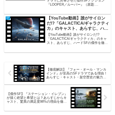
ドラマに昇華させた傑作SFアクション
『LOOPER／ルーパー』（原題:
Looper）は、2012年に公開され、世界中
の映画ファンと批評家を唸らせたSFアク
ション映画です。監督・脚本を務めたの
【YouTube動画】誰がサイロン
SF
は、後に『ス...
だ!?「GALACTICA/ギャラクティ
カ」のキャスト、あらすじ、ハー
ドSFの傑作を徹底解説
【YouTube動画】誰がサイロンだ!?
「GALACTICA/ギャラクティカ」のキャ
スト、あらすじ、ハードSFの傑作を徹底
解説「GALACTICA/ギャラクティカ」の
概要：絶滅寸前、人類のサバイバルを描
くハードSF 『GALACTICA/ギ...
【徹底解説】『フォー・オール・マンカ
インド』が至高のSFドラマである理由！
あらすじ・キャスト・架空歴史の魅力を
総まとめ
【傑作SF】『ステーション・イレブン』
が描く絶望と希望とは？あらすじからキ
ャスト、驚異の満足度98%の理由を徹底
考察！