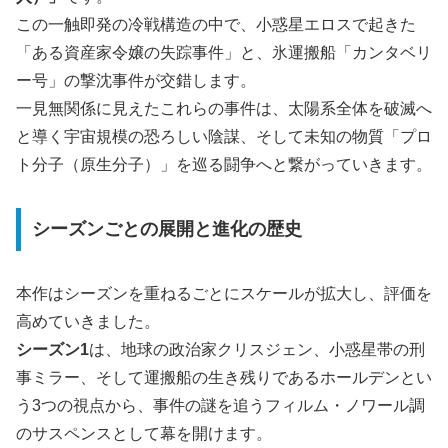
この一触即発の冷戦構造の中で、小惑星エロスで起きた
「ある資産家令嬢の失踪事件」と、氷運搬船「カンタベリ
ー号」の撃沈事件が交錯します。
一見無関係に見えたこれらの事件は、太陽系全体を破滅へ
と導く宇宙規模の恐ろしい陰謀、そして未知の物質「プロ
ト分子（原生分子）」を巡る闘争へと繋がっていきます。
シーズンごとの展開と進化の歴史
本作はシーズンを重ねるごとにスケールが拡大し、評価を
高めていきました。
シーズン1
は、地球の政治家クリスジェン、小惑星帯の刑
事ミラー、そして運搬船の生き残りであるホールデンとい
う3つの視点から、事件の謎を追うフィルム・ノワール調
のサスペンスとして幕を開けます。