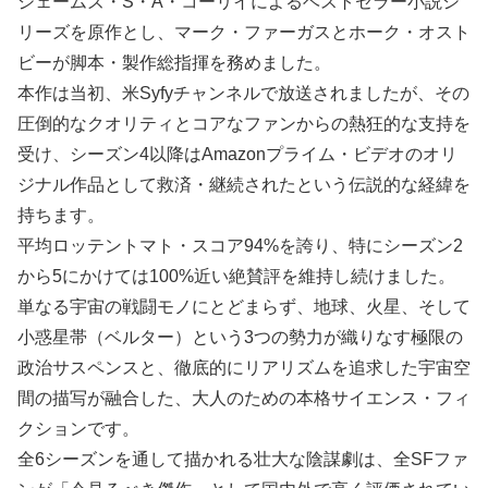
ジェームズ・S・A・コーリイによるベストセラー小説シ
リーズを原作とし、マーク・ファーガスとホーク・オスト
ビーが脚本・製作総指揮を務めました。
本作は当初、米Syfyチャンネルで放送されましたが、その
圧倒的なクオリティとコアなファンからの熱狂的な支持を
受け、シーズン4以降はAmazonプライム・ビデオのオリ
ジナル作品として救済・継続されたという伝説的な経緯を
持ちます。
平均ロッテントマト・スコア94%を誇り、特にシーズン2
から5にかけては100%近い絶賛評を維持し続けました。
単なる宇宙の戦闘モノにとどまらず、地球、火星、そして
小惑星帯（ベルター）という3つの勢力が織りなす極限の
政治サスペンスと、徹底的にリアリズムを追求した宇宙空
間の描写が融合した、大人のための本格サイエンス・フィ
クションです。
全6シーズンを通して描かれる壮大な陰謀劇は、全SFファ