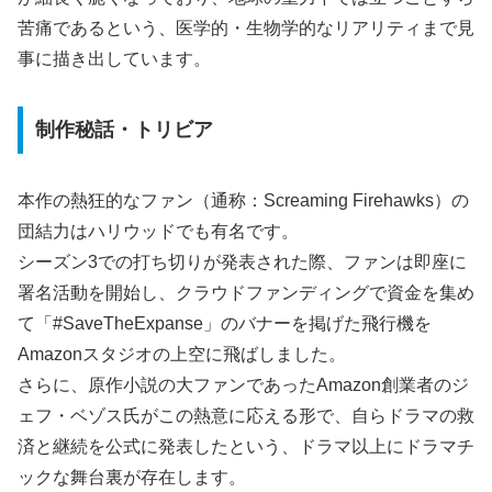
苦痛であるという、医学的・生物学的なリアリティまで見
事に描き出しています。
制作秘話・トリビア
本作の熱狂的なファン（通称：Screaming Firehawks）の
団結力はハリウッドでも有名です。
シーズン3での打ち切りが発表された際、ファンは即座に
署名活動を開始し、クラウドファンディングで資金を集め
て「#SaveTheExpanse」のバナーを掲げた飛行機を
Amazonスタジオの上空に飛ばしました。
さらに、原作小説の大ファンであったAmazon創業者のジ
ェフ・ベゾス氏がこの熱意に応える形で、自らドラマの救
済と継続を公式に発表したという、ドラマ以上にドラマチ
ックな舞台裏が存在します。