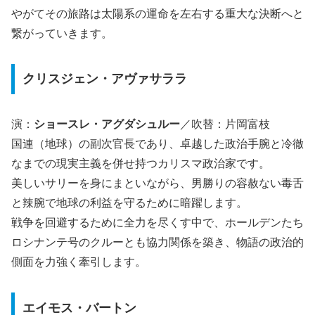
やがてその旅路は太陽系の運命を左右する重大な決断へと
繋がっていきます。
クリスジェン・アヴァサララ
演：
ショースレ・アグダシュルー
／吹替：片岡富枝
国連（地球）の副次官長であり、卓越した政治手腕と冷徹
なまでの現実主義を併せ持つカリスマ政治家です。
美しいサリーを身にまといながら、男勝りの容赦ない毒舌
と辣腕で地球の利益を守るために暗躍します。
戦争を回避するために全力を尽くす中で、ホールデンたち
ロシナンテ号のクルーとも協力関係を築き、物語の政治的
側面を力強く牽引します。
エイモス・バートン