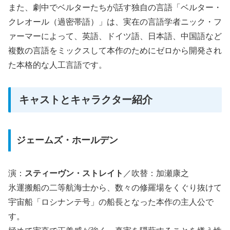
また、劇中でベルターたちが話す独自の言語「ベルター・
クレオール（過密帯語）」は、実在の言語学者ニック・フ
ァーマーによって、英語、ドイツ語、日本語、中国語など
複数の言語をミックスして本作のためにゼロから開発され
た本格的な人工言語です。
キャストとキャラクター紹介
ジェームズ・ホールデン
演：
スティーヴン・ストレイト
／吹替：加瀬康之
氷運搬船の二等航海士から、数々の修羅場をくぐり抜けて
宇宙船「ロシナンテ号」の船長となった本作の主人公で
す。