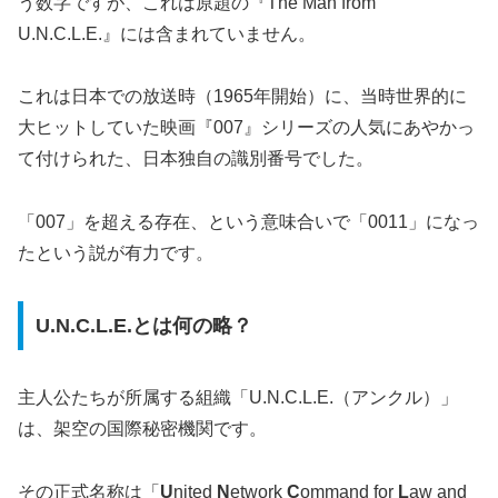
う数字ですが、これは原題の『The Man from
U.N.C.L.E.』には含まれていません。
これは日本での放送時（1965年開始）に、当時世界的に
大ヒットしていた映画『007』シリーズの人気にあやかっ
て付けられた、日本独自の識別番号でした。
「007」を超える存在、という意味合いで「0011」になっ
たという説が有力です。
U.N.C.L.E.とは何の略？
主人公たちが所属する組織「U.N.C.L.E.（アンクル）」
は、架空の国際秘密機関です。
その正式名称は「
U
nited
N
etwork
C
ommand for
L
aw and