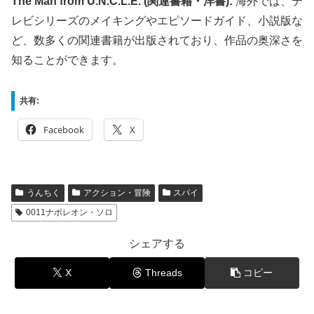
The Man from U.N.C.L.E. (関連書籍・洋書):
海外では、テ
レビシリーズのメイキングやエピソードガイド、小説版な
ど、数多くの関連書籍が出版されており、作品の奥深さを
知ることができます。
共有:
Facebook
X
うんちく
アクション・冒険
スパイ
0011ナポレオン・ソロ
シェアする
X
Threads
コピー