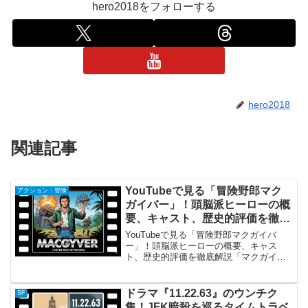
hero2018をフォローする
hero2018
関連記事
YouTubeで見る「冒険野郎マク
アクション・冒険
ガイバー」！頭脳派ヒーローの概
要、キャスト、歴史的評価を徹底
解説
YouTubeで見る「冒険野郎マクガイバ
ー」！頭脳派ヒーローの概要、キャス
ト、歴史的評価を徹底解説「マクガイバ
ー」シリーズの概要『マクガイバー』
は、銃器を極力使わず、該博な科学知識
と機知（ウィット）を最大の武器とする
ドラマ『11.22.63』のウンチク
SF
秘密エージェント、アンガ...
集！JFK暗殺を巡るタイムトラベ