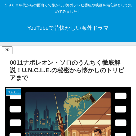
１９６０年代からの面白くて懐かしい海外テレビ番組や映画を備忘録として集
めてみました！
YouTubeで昔懐かしい海外ドラマ
PR
0011ナポレオン・ソロのうんちく徹底解
説！U.N.C.L.E.の秘密から懐かしのトリビ
アまで
うんちく