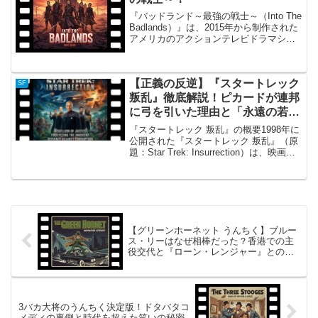
『バッドランド～最強の戦士～（Into The
Badlands）』は、2015年から制作された
アメリカのアクションテレビドラマシリ
ーズです。3シーズン、32話が制作されま
した。舞台は、現代文明が滅びた戦争か
ら500年後の世界。バッドランド...
【正義の反逆】『スタートレック
SF
叛乱』徹底解説！ピカードが連邦
に弓を引いた理由と「永遠の若
さ」の代償
『スタートレック 叛乱』の概要1998年に
公開された『スタートレック 叛乱』（原
題：Star Trek: Insurrection）は、映画版
シリーズ第9作目です。監督は前作に続き
ジョナサン・フレイクス（ライカー副長
役）が務めました。本作の...
【グリーンホーネット うんちく】ブルー
ス・リーはなぜ相棒だった？香港での主
役交代と『ローン・レンジャー』との意
外な関係
3バカ大将のうんちく決定版！ドタバタコ
メディの裏側と時代を超えた笑いの秘密