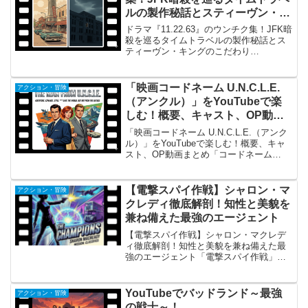
ルの製作秘話とスティーヴン・キ
ングのこだわり
ドラマ『11.22.63』のウンチク集！JFK暗
殺を巡るタイムトラベルの製作秘話とス
ティーヴン・キングのこだわり
「11.22.63」の概要 『11.22.63』は、
2016年に配信されたSFサスペンス・ミニ
シリーズです。 原作は、モダンホラ...
「映画コードネーム U.N.C.L.E.
アクション・冒険
（アンクル）」をYouTubeで楽
しむ！概要、キャスト、OP動画
まとめ
「映画コードネーム U.N.C.L.E.（アンク
ル）」をYouTubeで楽しむ！概要、キャ
スト、OP動画まとめ「コードネーム
U.N.C.L.E.」とは？ (概要)『コードネー
ム U.N.C.L.E. （アンクル）』（原題:
The Man...
【電撃スパイ作戦】シャロン・マ
アクション・冒険
クレディ徹底解剖！知性と美貌を
兼ね備えた最強のエージェント
【電撃スパイ作戦】シャロン・マクレデ
ィ徹底解剖！知性と美貌を兼ね備えた最
強のエージェント「電撃スパイ作戦」に
おけるシャロン・マクレディの概要 1968
年から1969年にかけて放送されたイギリ
スの特撮スパイアクションドラマ『電撃
YouTubeでバッドランド～最強
アクション・冒険
スパイ作戦（原...
の戦士～！