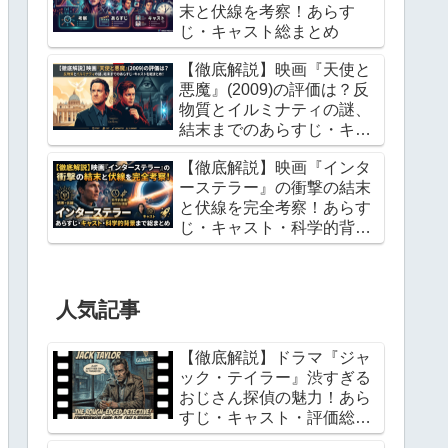
末と伏線を考察！あらす
じ・キャスト総まとめ
【徹底解説】映画『天使と
悪魔』(2009)の評価は？反
物質とイルミナティの謎、
結末までのあらすじ・キャ
ストを総まとめ！
【徹底解説】映画『インタ
ーステラー』の衝撃の結末
と伏線を完全考察！あらす
じ・キャスト・科学的背景
まで総まとめ
人気記事
【徹底解説】ドラマ『ジャ
ック・テイラー』渋すぎる
おじさん探偵の魅力！あら
すじ・キャスト・評価総ま
とめ