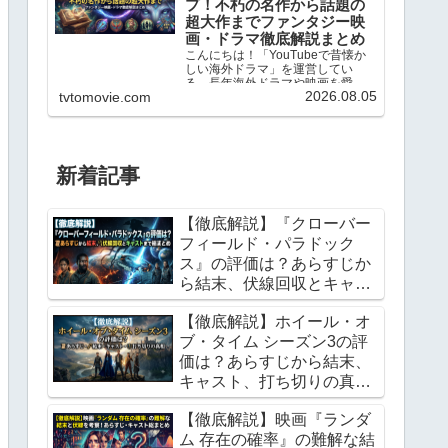
プ！不朽の名作から話題の
超大作までファンタジー映
画・ドラマ徹底解説まとめ
こんにちは！「YouTubeで昔懐か
しい海外ドラマ」を運営してい
る、長年海外ドラマや映画を愛し
2026.08.05
tvtomovie.com
てやまない映画ファンのhero2018
です。1960年代のレトロな名作シ
ットコムから、最新のVFXを駆使し
たファンタジー超大作まで、これ
まで数え切...
新着記事
【徹底解説】『クローバー
フィールド・パラドック
ス』の評価は？あらすじか
ら結末、伏線回収とキャス
トまで総まとめ
【徹底解説】ホイール・オ
ブ・タイム シーズン3の評
価は？あらすじから結末、
キャスト、打ち切りの真相
まで総まとめ
【徹底解説】映画『ランダ
ム 存在の確率』の難解な結