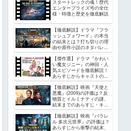
スタートレックの魂！歴代
エンタープライズ号の全仕
様・特徴と歴史を徹底解説
【徹底解説】ドラマ『フラ
ッシュフォワード』の本当
の結末とは？打ち切りの理
由や原作小説のネタバレま
で総まとめ
【傑作選】ドラマ『かわい
い魔女ジニー』の神回・人
気エピソードを徹底解説！
あらすじからキャストの魅
力、最終回の結末まで
【徹底解説】映画『天使と
悪魔』(2009)の評価は？反
物質とイルミナティの謎、
結末までのあらすじ・キャ
ストを総まとめ！
【徹底解説】映画『パラレ
ル 多次元世界』の評価は？
あらすじから衝撃の結末、