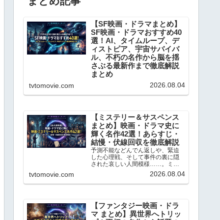
まとめ記事
【SF映画・ドラマまとめ】
SF映画・ドラマおすすめ40
選！AI、タイムループ、デ
ィストピア、宇宙サバイバ
ル、不朽の名作から脳を揺
さぶる最新作まで徹底解説
まとめ
日々の何気ない日常に、全く新し
2026.08.04
tvtomovie.com
い視点や驚きをもたらしてくれる
ジャンル、それが「SF（サイエン
ス・フィクション）」です。SF作
品は、単なる空想のテクノロジー
や派手なアクションを見せるだけ
【ミステリー＆サスペンス
のエンターテインメントではあり
まとめ】映画・ドラマ史に
ません。「もし人工知能が感...
輝く名作42選！あらすじ・
結慢・伏線回収を徹底解説
予測不能などんでん返しや、緊迫
した心理戦、そして事件の裏に隠
された哀しい人間模様……。ミス
テリー＆サスペンスというジャン
2026.08.04
tvtomovie.com
ルは、私たちを日常から切り離
し、極上の知的興奮へと誘ってく
れます。ブログの記事数もかなり
充実してきましたので、今回はこ
れ...
【ファンタジー映画・ドラ
マ まとめ】異世界へトリッ