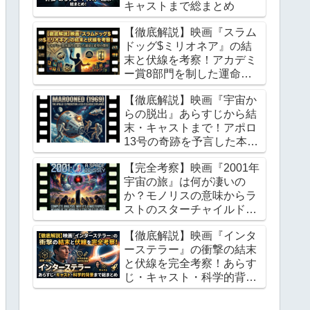
キャストまで総まとめ
【徹底解説】映画『スラム
ドッグ$ミリオネア』の結
末と伏線を考察！アカデミ
ー賞8部門を制した運命と
希望の傑作
【徹底解説】映画『宇宙か
らの脱出』あらすじから結
末・キャストまで！アポロ
13号の奇跡を予言した本格
宇宙SFの金字塔
【完全考察】映画『2001年
宇宙の旅』は何が凄いの
か？モノリスの意味からラ
ストのスターチャイルドま
で徹底解説
【徹底解説】映画『インタ
ーステラー』の衝撃の結末
と伏線を完全考察！あらす
じ・キャスト・科学的背景
まで総まとめ