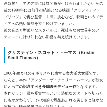
画監督としての才能には疑問符が付けられましたが、その
後の1990年には前作の続編となる映画『グラフィティ・
ブリッジ』で再び監督・主演に挑むなど、映画というメデ
ィアへの熱い情熱を持ち続けていました。
彼の音楽と型破りなスタイルは、死後もなお世界中のアー
ティストに計り知れない影響を与え続けています。
クリスティン・スコット・トーマス（Kristin
Scott Thomas）
1960年生まれのイギリスを代表する実力派大女優です。
なんと、本作『アンダー・ザ・チェリー・ムーン』が彼女
にとっての
記念すべき長編映画デビュー作
となります。
本作がラジー賞を受賞するという過酷なスタートを切った
にもかかわらず、その知的で気品あふれる美しさと確かな
演技力は映画業界で高く評価されました。