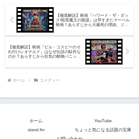
は、アイ...
【徹底解説】映画『ハワード・ザ・ダッ
ク/暗黒魔王の陰謀』は早すぎたマーベル
映画？あらすじから大爆死の理由、ジョ
ージ・ルーカス最大の悲劇まで総まとめ
【徹底解説】映画『ビル・コスビーのそ
れ行けレオナルド』はなぜ伝説の駄作な
のか？あらすじから狂気の動物パニッ
ク、主演本人のネガキャン騒動まで総ま
とめ
ホーム
コメディー
ホーム
YouTube
stand.fm
ちょっと気になる話題の宝庫
お問い合わせ