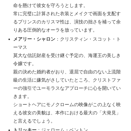
命を懸けて彼女を守ろうとします。
常に完璧に計算された衣装とメイクで画面を支配す
るプリンスのカリスマ性は、演技の拙さを補って余
りある圧倒的なオーラを放っています。
メアリー・シャロン
：クリスティン・スコット・ト
ーマス
莫大な信託財産を受け継ぐ予定の、海運王の美しき
令嬢です。
親の決めた婚約者がおり、退屈で自由のない上流階
級の生活に嫌気がさしていたところ、クリストファ
ーの強引でユーモラスなアプローチに心を開いてい
きます。
ショートヘアにモノクロームの映像がこの上なく映
える彼女の美貌は、本作における最大の「大発見」
と言えるでしょう。
トリッキー
：ジェローム・ベントン