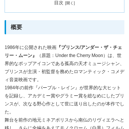
目次
概要
1986年に公開された映画
『プリンス/アンダー・ザ・チェ
リー・ムーン』
（原題：Under the Cherry Moon）は、世
界的なポップアイコンである孤高の天才ミュージシャン、
プリンスが主演・初監督を務めたロマンティック・コメデ
ィ音楽映画です。
1984年の前作『パープル・レイン』が世界的な大ヒット
を記録し、アカデミー賞やグラミー賞を総なめにしたプリ
ンスが、次なる野心作として世に送り出したのが本作でし
た。
舞台を前作の地元ミネアポリスから南仏のリヴィエラへと
移し、さらに全編をあえてモノクローム（白黒）フィルム