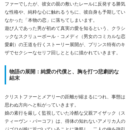
ファーでしたが、彼女の親の敷いたレールに反発する勝気
な性格や、純粋な心に触れるうちに、彼自身も予期してい
なかった「本物の恋」に落ちてしまいます。
遊び人であった男が初めて真実の愛を知るという、クラシ
ックなスクリューボール・コメディ（男女のコミカルな恋
愛劇）の王道を行くストーリー展開が、プリンス特有のキ
ザでセクシーなセリフ回しとともに描かれていきます。
物語の展開：純愛の代償と、胸を打つ悲劇的な
結末
クリストファーとメアリーの距離が縮まるにつれ、事態は
思わぬ方向へと転がっていきます。
娘の素行を厳しく監視していた冷酷な父親アイザック（ス
ティーヴン・バーコフ）は、得体の知れないアメリカ人の
ジゴロが娘に近づいていることに激怒し、二人の仲を強引