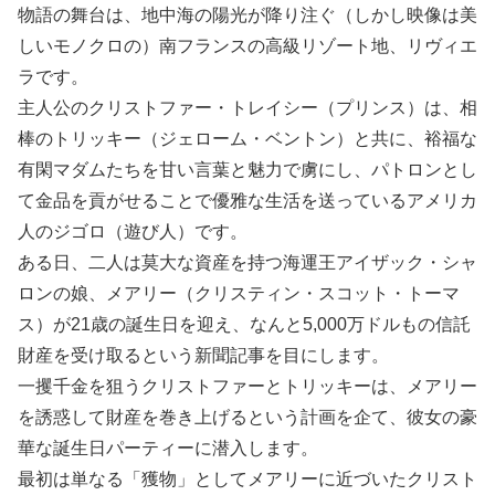
物語の舞台は、地中海の陽光が降り注ぐ（しかし映像は美
しいモノクロの）南フランスの高級リゾート地、リヴィエ
ラです。
主人公のクリストファー・トレイシー（プリンス）は、相
棒のトリッキー（ジェローム・ベントン）と共に、裕福な
有閑マダムたちを甘い言葉と魅力で虜にし、パトロンとし
て金品を貢がせることで優雅な生活を送っているアメリカ
人のジゴロ（遊び人）です。
ある日、二人は莫大な資産を持つ海運王アイザック・シャ
ロンの娘、メアリー（クリスティン・スコット・トーマ
ス）が21歳の誕生日を迎え、なんと5,000万ドルもの信託
財産を受け取るという新聞記事を目にします。
一攫千金を狙うクリストファーとトリッキーは、メアリー
を誘惑して財産を巻き上げるという計画を企て、彼女の豪
華な誕生日パーティーに潜入します。
最初は単なる「獲物」としてメアリーに近づいたクリスト