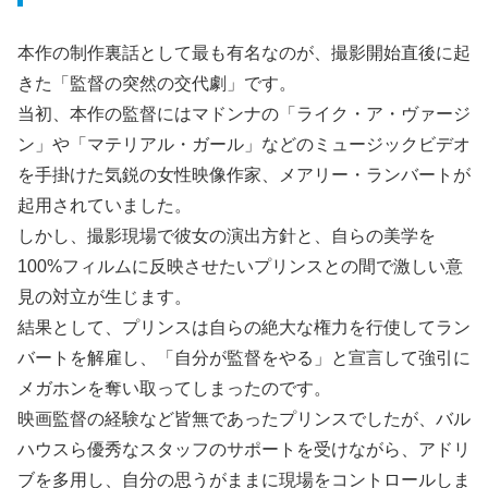
本作の制作裏話として最も有名なのが、撮影開始直後に起
きた「監督の突然の交代劇」です。
当初、本作の監督にはマドンナの「ライク・ア・ヴァージ
ン」や「マテリアル・ガール」などのミュージックビデオ
を手掛けた気鋭の女性映像作家、メアリー・ランバートが
起用されていました。
しかし、撮影現場で彼女の演出方針と、自らの美学を
100%フィルムに反映させたいプリンスとの間で激しい意
見の対立が生じます。
結果として、プリンスは自らの絶大な権力を行使してラン
バートを解雇し、「自分が監督をやる」と宣言して強引に
メガホンを奪い取ってしまったのです。
映画監督の経験など皆無であったプリンスでしたが、バル
ハウスら優秀なスタッフのサポートを受けながら、アドリ
ブを多用し、自分の思うがままに現場をコントロールしま