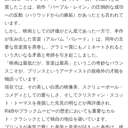
賞したことは、前作『パープル・レイン』の圧倒的な成功
への反動（ハリウッドからの嫉妬）があったとも言われて
います。
しかし、映画としての評価がどん底であった一方で、本作
が生み出した音楽（アルバム『パレード』）は、同年の主
要な音楽賞を席巻し、グラミー賞にもノミネートされると
いう大いなる矛盾と奇跡を引き起こしました。
「映画は最低だが、音楽は最高」というこの奇妙なバラン
スこそが、プリンスというアーティストの規格外の才能を
物語っています。
現在では、その美しい白黒の映像美、スクリューボール・
コメディとしての愛らしさ、そしてクリスティン・スコッ
ト・トーマスを発掘した先見の明などが再評価され、
R&Bやブラックムービーの歴史においても重要なカル
ト・クラシックとして独自の地位を築いています。
プリンスが本気で愛した美学と音楽が詰まった本作は、彼