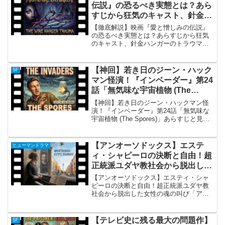
伝説』の恐るべき実態とは？あら
すじから狂気のキャスト、針金ハ
ンガーのトラウマまで総まとめ
【徹底解説】映画『愛と憎しみの伝説』
の恐るべき実態とは？あらすじから狂気
のキャスト、針金ハンガーのトラウマま
で総まとめ概要1981年に公開された映画
『愛と憎しみの伝説』（原題：Mommie
Dearest）は、ハリウッド黄金期を代表す
【神回】若き日のジーン・ハック
SF
る伝説...
マン怪演！『インベーダー』第24
話「無気味な宇宙植物 (The
Spores)」あらすじと見どころ徹
【神回】若き日のジーン・ハックマン怪
底解説
演！『インベーダー』第24話「無気味な
宇宙植物 (The Spores)」あらすじと見ど
ころ徹底解説「無気味な宇宙植物」の概
要1967年から放送された伝説のSFドラマ
『インベーダー』。その中でも、第24
【アンオーソドックス】エステ
ヒューマンドラマ
話...
ィ・シャピーロの決断と自由！超
正統派ユダヤ教社会から脱出した
女性の魂の叫び
【アンオーソドックス】エスティ・シャ
ピーロの決断と自由！超正統派ユダヤ教
社会から脱出した女性の魂の叫び「アン
オーソドックス」におけるエスティ・シ
ャピーロの概要 2020年にNetflixで配信さ
れ、エミー賞を受賞するなど世界中で高
【テレビ史に残る最大の問題作】
SF