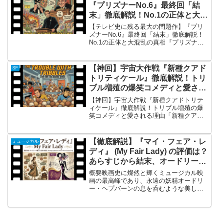
い評価を受...
『プリズナーNo.6』最終回「結
末」徹底解説！No.1の正体と大混
乱の真相
【テレビ史に残る最大の問題作】『プリ
ズナーNo.6』最終回「結末」徹底解説！
No.1の正体と大混乱の真相『プリズナー
No.6』最終回「結末」の概要 1968年2
月、イギリスで『プリズナーNo.6』の最
終回「結末（原題：Fall Out）」が...
【神回】宇宙大作戦『新種クアド
SF
トリティケール』徹底解説！トリ
ブル増殖の爆笑コメディと愛され
る理由
【神回】宇宙大作戦『新種クアドトリテ
ィケール』徹底解説！トリブル増殖の爆
笑コメディと愛される理由「新種クアド
トリティケール」の概要 SFドラマの金字
塔『宇宙大作戦（スタートレック）』に
おいて、最も愛されているコメディ回と
【徹底解説】『マイ・フェア・レ
ミュージカル
いえば、シーズン2第...
ディ』 (My Fair Lady) の評価は？
あらすじから結末、オードリーの
魅力と名曲の秘密まで総まとめ！
概要映画史に燦然と輝くミュージカル映
画の最高峰であり、永遠の妖精オードリ
ー・ヘプバーンの息を呑むような美しさ
が世界中を虜にした大傑作が、1964年公
開のアメリカ映画『マイ・フェア・レデ
ィ』（原題：My Fair Lady）です。本作