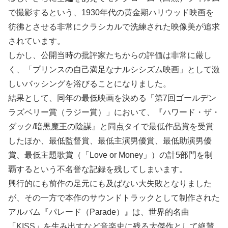
で撮影するという、1930年代の黄金期ハリウッド映画を
彷彿とさせる非常にクラシカルで洗練された映像美が追求
されています。
しかし、公開当時の批評家たちからの評価は非常に厳し
く、「プリンスの自己満足なナルシシズム映画」として激
しいバッシングを浴びることになりました。
結果として、同年の最低映画を決める「第7回ゴールデン
ラズベリー賞（ラジー賞）」において、『ハワード・ザ・
ダック/暗黒魔王の陰謀』と同点タイで最低作品賞を受賞
したほか、最低監督賞、最低主演男優賞、最低助演男優
賞、最低主題歌賞（「Love or Money」）の計5部門を制
覇するという不名誉な記録を残してしまいます。
興行的にも前作の足元にも及ばない大失敗となりました
が、その一方で本作のサウンドトラックとして制作された
アルバム『パレード（Parade）』は、世界的名曲
「KISS」を生み出すなど音楽史に残る大傑作として絶賛