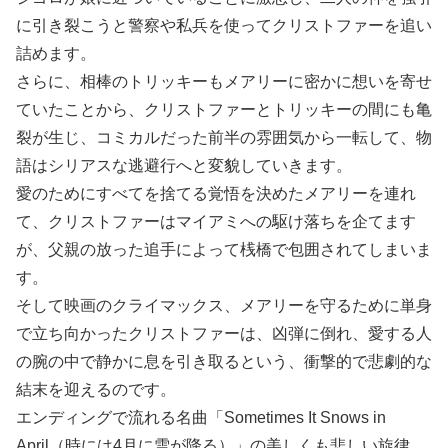
に引き裂こうと警察や私兵を使ってクリストファーを追い
詰めます。
さらに、相棒のトリッキーもメアリーに密かに想いを寄せ
ていたことから、クリストファーとトリッキーの間にも亀
裂が生じ、コミカルだった前半の雰囲気から一転して、物
語はシリアスな逃避行へと変貌していきます。
愛のためにすべてを捨てる覚悟を決めたメアリーを連れ
て、クリストファーはマイアミへの駆け落ちを企てます
が、父親の放った追手によって桟橋で包囲されてしまいま
す。
そして映画のクライマックス、メアリーを守るために単身
で立ち向かったクリストファーは、凶弾に倒れ、愛する人
の腕の中で静かに息を引き取るという、衝撃的で悲劇的な
結末を迎えるのです。
エンディングで流れる名曲「Sometimes It Snows in
April（時には4月に雪が降る）」の美しくも悲しい旋律