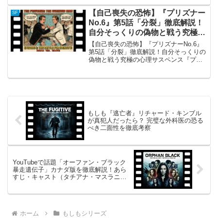
す「もしも」ドラマ『SMALLVILLE（ヤ
ングスーパーマン）』は、ク...
【自己喪失の恐怖】『プリズナー
SF
No.6』第5話「分裂」徹底解説！
自分そっくりの偽物と戦う究極の
心理サスペンス
【自己喪失の恐怖】『プリズナーNo.6』
第5話「分裂」徹底解説！自分そっくりの
偽物と戦う究極の心理サスペンス『プリ
ズナーNo.6』第5話「分裂」の概要 カル
ト的人気を誇る『プリズナーNo.6』の中
でも、第5話「分裂（原題：The Schiz...
もしも『逃亡者』リチャード・キンブル
が真犯人だったら？ 完璧な外科医の恐る
べき二面性を徹底考察
YouTubeで話題「オーファン・ブラック
暴走遺伝子」カナダ版を徹底解説！あら
すじ・キャスト（タチアナ・マスラニ
ー）・評価まとめ
ホーム
もしもシリーズ