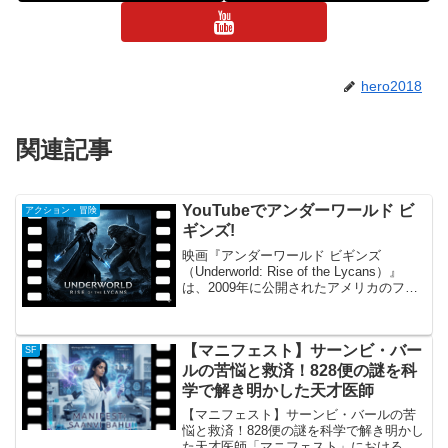
hero2018
関連記事
YouTubeでアンダーワールド ビ
アクション・冒険
ギンズ!
映画『アンダーワールド ビギンズ
（Underworld: Rise of the Lycans）』
は、2009年に公開されたアメリカのファ
ンタジーアクション映画で、『アンダー
ワールド』シリーズの前日譚となってい
ます。ヴァンパイアとライカンの...
【マニフェスト】サーンビ・バー
SF
ルの苦悩と救済！828便の謎を科
学で解き明かした天才医師
【マニフェスト】サーンビ・バールの苦
悩と救済！828便の謎を科学で解き明かし
た天才医師「マニフェスト」におけるサ