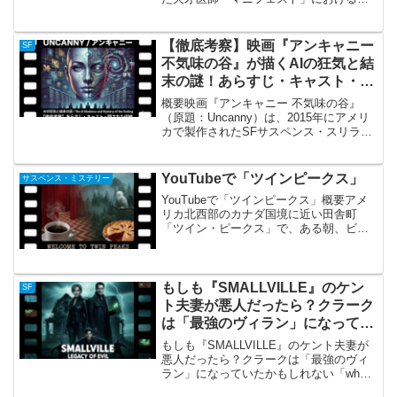
ーンビ・バールの概要 2018年から放送さ
れ、キャンセル騒動を経てNetflixで完結
した大人気SFミステリー『マニフェスト
【徹底考察】映画『アンキャニー
SF
8...
不気味の谷』が描くAIの狂気と結
末の謎！あらすじ・キャスト・隠
された伏線を完全解説
概要映画『アンキャニー 不気味の谷』
（原題：Uncanny）は、2015年にアメリ
カで製作されたSFサスペンス・スリラー
映画です。監督は『スーパー！』の製作
総指揮などを務めたマシュー・ルートワ
イラー、脚本はシャヒン・チャンドラソ
YouTubeで「ツインピークス」
サスペンス・ミステリー
ーマが手掛け...
YouTubeで「ツインピークス」概要アメ
リカ北西部のカナダ国境に近い田舎町
「ツイン・ピークス」で、ある朝、ビニ
ールに包まれた女性の遺体が発見されま
す。被害者は、町で誰からも愛されてい
た高校のプロム・クイーン、ローラ・パ
ーマーでした。この事...
もしも『SMALLVILLE』のケン
SF
ト夫妻が悪人だったら？クラーク
は「最強のヴィラン」になってい
たかもしれない「what if」考察
もしも『SMALLVILLE』のケント夫妻が
悪人だったら？クラークは「最強のヴィ
ラン」になっていたかもしれない「what
if」考察『SMALLVILLE』の根幹を揺るが