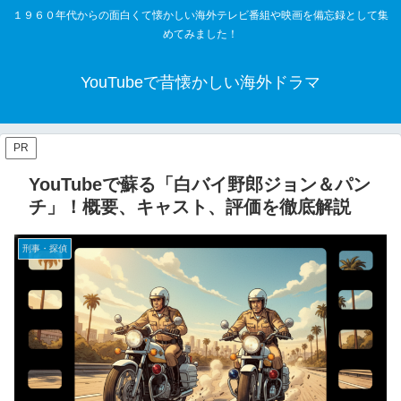
１９６０年代からの面白くて懐かしい海外テレビ番組や映画を備忘録として集
めてみました！
YouTubeで昔懐かしい海外ドラマ
PR
YouTubeで蘇る「白バイ野郎ジョン＆パン
チ」！概要、キャスト、評価を徹底解説
刑事・探偵