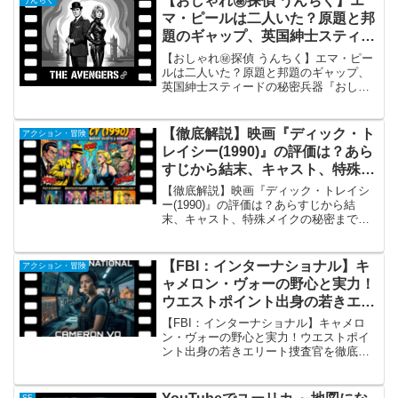
【おしゃれ㊙探偵 うんちく】エ
うんちく
マ・ピールは二人いた？原題と邦
題のギャップ、英国紳士スティー
ドの秘密兵器
【おしゃれ㊙探偵 うんちく】エマ・ピー
ルは二人いた？原題と邦題のギャップ、
英国紳士スティードの秘密兵器『おしゃ
れ㊙探偵』の概要『おしゃれ㊙探偵』
（原題: The Avengers）は、1960年代の
イギリスを象徴する、世界的に大ヒット
【徹底解説】映画『ディック・ト
アクション・冒険
したス...
レイシー(1990)』の評価は？あら
すじから結末、キャスト、特殊メ
イクの秘密まで総まとめ
【徹底解説】映画『ディック・トレイシ
ー(1990)』の評価は？あらすじから結
末、キャスト、特殊メイクの秘密まで総
まとめ概要映画『ディック・トレイシ
ー』は、1990年に公開されたアメリカの
クライム・アクション映画です。1931年
【FBI：インターナショナル】キ
アクション・冒険
からアメリカの...
ャメロン・ヴォーの野心と実力！
ウエストポイント出身の若きエリ
ート捜査官を徹底解説
【FBI：インターナショナル】キャメロ
ン・ヴォーの野心と実力！ウエストポイ
ント出身の若きエリート捜査官を徹底解
説「FBI：インターナショナル」における
キャメロン・ヴォーの概要 ディック・ウ
ルフ製作の大人気犯罪捜査ドラマ『FBI：