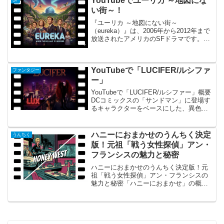
YouTubeでユーリカ ～地図にな
SF
インターナシ...
い街～！
『ユーリカ ～地図にない街～
（eureka）』は、2006年から2012年まで
放送されたアメリカのSFドラマです。ア
メリカ政府が集めた天才科学者達とその
家族が暮らす、地図にない街『ユーリ
カ』。そこで起こる不思議な事件を、連
YouTubeで「LUCIFER/ルシファ
邦保安官ジャック・...
ファンタジー
ー」
YouTubeで「LUCIFER/ルシファー」概要
DCコミックスの「サンドマン」に登場す
るキャラクターをベースにした、異色の
ファンタジー・刑事ドラマです。地獄の
王としての役割に飽き飽きした堕天使ル
シファー・モーニングスターが、王座を
ハニーにおまかせのうんちく決定
うんちく
放棄して...
版！元祖「戦う女性探偵」アン・
フランシスの魅力と秘密
ハニーにおまかせのうんちく決定版！元
祖「戦う女性探偵」アン・フランシスの
魅力と秘密「ハニーにおまかせ」の概要
『ハニーにおまかせ』（原題: Honey
West）は、1965年から1966年にかけてア
メリカのABCネットワークで放送され
た、...