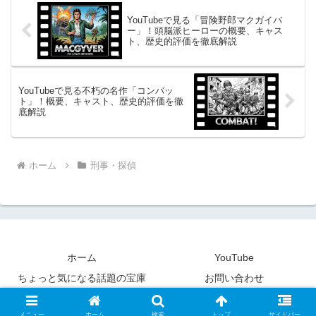
YouTubeで見る「冒険野郎マクガイバ
ー」！頭脳派ヒーローの概要、キャス
ト、歴史的評価を徹底解説
YouTubeで見る不朽の名作「コンバッ
ト」！概要、キャスト、歴史的評価を徹
底解説
ホーム
刑事・探偵
ホーム
YouTube
ちょっと気になる話題の宝庫
お問い合わせ
© 2018-2026 YouTubeで昔懐かしい海外ドラマ.
メニュー
ホーム
検索
トップ
サイドバー