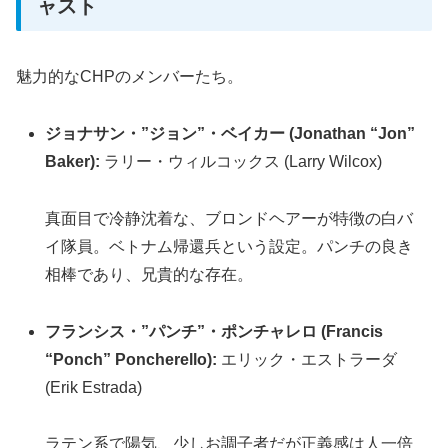
ャスト
魅力的なCHPのメンバーたち。
ジョナサン・”ジョン”・ベイカー (Jonathan “Jon”
Baker):
ラリー・ウィルコックス (Larry Wilcox)
真面目で冷静沈着な、ブロンドヘアーが特徴の白バ
イ隊員。ベトナム帰還兵という設定。パンチの良き
相棒であり、兄貴的な存在。
フランシス・”パンチ”・ポンチャレロ (Francis
“Ponch” Poncherello):
エリック・エストラーダ
(Erik Estrada)
ラテン系で陽気、少しお調子者だが正義感は人一倍