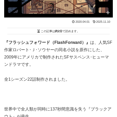
2020.04.01
2025.11.10
この記事は
約2分
で読めます。
『フラッシュフォワード（FlashForward）』
は、人気SF
作家ロバート･Ｊ･ソウヤーの同名小説を原作にした、
2009年にアメリカで制作されたSFサスペンス･ヒューマ
ンドラマです。
全1シーズン22話制作されました。
世界中で全人類が同時に137秒間意識を失う『ブラックア
ウト』が発生。