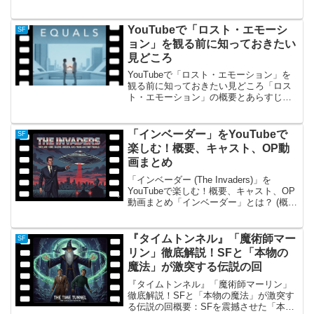
雲の彼方へ」の概要 『スタートレック：
ヴォイジャー』において、多くのファン
や批評家から「シリーズ最高傑作の一
YouTubeで「ロスト・エモーシ
SF
つ」「SFの醍醐味が詰...
ョン」を観る前に知っておきたい
見どころ
YouTubeで「ロスト・エモーション」を
観る前に知っておきたい見どころ「ロス
ト・エモーション」の概要とあらすじ近
未来、人間の感情は「病」と見なされ、
徹底的に排除された管理社会が舞台で
す。人々は「イコールズ（同胞）」と呼
「インベーダー」をYouTubeで
SF
ばれ、穏やかで礼儀正...
楽しむ！概要、キャスト、OP動
画まとめ
「インベーダー (The Invaders)」を
YouTubeで楽しむ！概要、キャスト、OP
動画まとめ「インベーダー」とは？ (概
要)『インベーダー』（原題: The
Invaders）は、1967年から1968年にかけ
てアメリカABCで放...
『タイムトンネル』「魔術師マー
SF
リン」徹底解説！SFと「本物の
魔法」が激突する伝説の回
『タイムトンネル』「魔術師マーリン」
徹底解説！SFと「本物の魔法」が激突す
る伝説の回概要：SFを震撼させた「本物