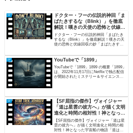
ドクター・フーの伝説的神回「ま
SF
ばたきするな（Blink）」を徹底
解説！嘆きの天使の恐怖と伏線回
収の妙
ドクター・フーの伝説的神回「まばたき
するな（Blink）」を徹底解説！嘆きの天
使の恐怖と伏線回収の妙「まばたきする
な（Blink）」の概要イギリスの国民的SF
ドラマ『ドクター・フー』の新シリー
ズ・シーズン3第10話として放送された
YouTubeで「1899」
SF
「まばたき...
YouTubeで「1899」1899 の概要「1899」
は、2022年11月17日にNetflixで独占配信
が開始されたミステリー＆サイエンス・
フィクションのドラマシリーズです。こ
の作品は、世界的な大ヒットを記録した
ドイツのNetflixオ...
【SF屈指の傑作】ヴォイジャー
SF
「道は星雲の彼方へ」が描く文明
進化と時間の相対性！神となった
宇宙船の物語
【SF屈指の傑作】ヴォイジャー「道は星
雲の彼方へ」が描く文明進化と時間の相
対性！神となった宇宙船の物語「道は星