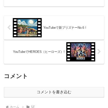
の魔法」傑作SFドラマ『タイムトンネ
ル』の中でも、その異色な作風でファン
の記憶に強く残っているのが、エピソー
ド「魔術師マーリン」...
YouTubeで新プリズナーNo.6！
YouTubeでHEROES（ヒーローズ）!
コメント
コメントを書き込む
ホーム
SF