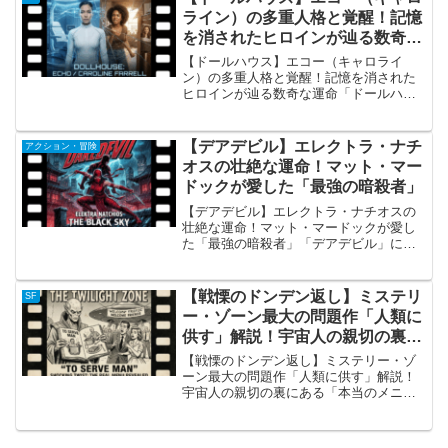
カのテレビドラマ『...
ライン）の多重人格と覚醒！記憶
を消されたヒロインが辿る数奇な
運命
【ドールハウス】エコー（キャロライ
ン）の多重人格と覚醒！記憶を消された
ヒロインが辿る数奇な運命「ドールハウ
ス」におけるエコーの概要 『アベンジャ
ーズ』や『バフィ ～恋する十字架～』で
知られる鬼才ジョス・ウェドンが製作し
【デアデビル】エレクトラ・ナチ
アクション・冒険
たSFサスペンスドラマ...
オスの壮絶な運命！マット・マー
ドックが愛した「最強の暗殺者」
【デアデビル】エレクトラ・ナチオスの
壮絶な運命！マット・マードックが愛し
た「最強の暗殺者」「デアデビル」にお
けるエレクトラ・ナチオスの概要 マーベ
ル・ドラマ『デアデビル（Daredevil）』
シーズン2に登場し、物語に強烈な嵐を巻
【戦慄のドンデン返し】ミステリ
SF
き起こした...
ー・ゾーン最大の問題作「人類に
供す」解説！宇宙人の親切の裏に
ある「本当のメニュー」
【戦慄のドンデン返し】ミステリー・ゾ
ーン最大の問題作「人類に供す」解説！
宇宙人の親切の裏にある「本当のメニュ
ー」第3シーズン第89話「人類に供す」の
概要 「うまい話には裏がある」――そん
な教訓を、これほどまでに皮肉たっぷり