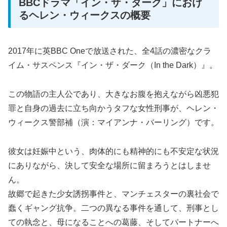
BBCドラマ「イン・ザ・ダーク」におけ
るヘレン・ウィークスの概要
2017年に英BBC Oneで放送された、全4話の濃密なクラ
イム・サスペンス『イン・ザ・ダーク（In the Dark）』。
この物語の主人公であり、大きなお腹を抱えながら凶悪犯
罪と自身の過去に立ち向かうタフな女性刑事が、ヘレン・
ウィークス警部補（演：マイアンナ・バーリング）です。
彼女は妊娠中という、肉体的にも精神的にも不安定な状況
にありながら、決して安全な場所に留まろうとはしませ
ん。
故郷で起きた少女誘拐事件と、マンチェスターの裏社会で
蠢くギャング抗争。二つの異なる事件を通して、刑事とし
ての執念と、母になることへの葛藤、そしてパートナーへ