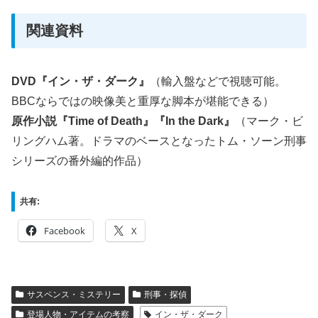
関連資料
DVD『イン・ザ・ダーク』
（輸入盤などで視聴可能。
BBCならではの映像美と重厚な脚本が堪能できる）
原作小説『Time of Death』『In the Dark』
（マーク・ビ
リングハム著。ドラマのベースとなったトム・ソーン刑事
シリーズの番外編的作品）
共有:
Facebook
X
サスペンス・ミステリー
刑事・探偵
登場人物・アイテムの考察
イン・ザ・ダーク