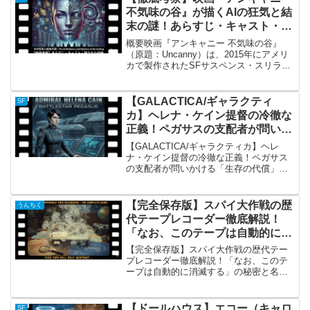
不気味の谷』が描くAIの狂気と結
末の謎！あらすじ・キャスト・隠
された伏線を完全解説
概要映画『アンキャニー 不気味の谷』
（原題：Uncanny）は、2015年にアメリ
カで製作されたSFサスペンス・スリラー
映画です。監督は『スーパー！』の製作
総指揮などを務めたマシュー・ルートワ
イラー、脚本はシャヒン・チャンドラソ
【GALACTICA/ギャラクティ
SF
ーマが手掛け...
カ】ヘレナ・ケイン提督の冷徹な
正義！ペガサスの支配者が問いか
ける「生存の代償」
【GALACTICA/ギャラクティカ】ヘレ
ナ・ケイン提督の冷徹な正義！ペガサス
の支配者が問いかける「生存の代償」
「GALACTICA/ギャラクティカ」におけ
るヘレナ・ケイン提督の概要 2000年代の
傑作SFドラマ『GALACTICA/ギャラ...
【完全保存版】スパイ大作戦の歴
うんちく
代テープレコーダー徹底解説！
「なお、このテープは自動的に消
滅する」の秘密と名機たち
【完全保存版】スパイ大作戦の歴代テー
プレコーダー徹底解説！「なお、このテ
ープは自動的に消滅する」の秘密と名機
たち「スパイ大作戦」の概要 1960年代後
半から70年代にかけて世界中を熱狂さ
せ、日本でも絶大な人気を誇ったアメリ
【ドールハウス】エコー（キャロ
SF