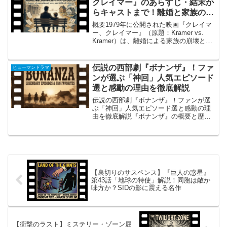
クレイマー』のあらすじ・結末か
らキャストまで！離婚と家族の絆
を描いた不朽の名作の魅力を総ま
概要1979年に公開された映画『クレイマ
とめ
ー、クレイマー』（原題：Kramer vs.
Kramer）は、離婚による家族の崩壊と再
生、そして新たな親子の絆を描いたアメ
リカのヒューマンドラマです。監督と脚
本を務めたのは、名匠ロバート・ベント
伝説の西部劇『ボナンザ』！ファ
ヒューマンドラマ
ンで...
ンが選ぶ「神回」人気エピソード
選と感動の理由を徹底解説
伝説の西部劇『ボナンザ』！ファンが選
ぶ「神回」人気エピソード選と感動の理
由を徹底解説『ボナンザ』の概要と歴史
的意義1960年代から70年代にかけて、ア
メリカのみならず日本のお茶の間も熱狂
させた伝説のテレビ西部劇『ボナンザ
（Bonanza）』...
【裏切りのサスペンス】『巨人の惑星』
第43話「地球の特使」解説！同胞は敵か
味方か？SIDの影に震える名作
【衝撃のラスト】ミステリー・ゾーン屈