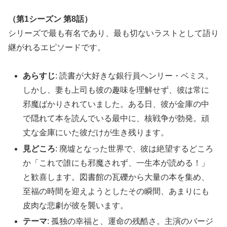
（第1シーズン 第8話）
シリーズで最も有名であり、最も切ないラストとして語り
継がれるエピソードです。
あらすじ
: 読書が大好きな銀行員ヘンリー・ベミス。
しかし、妻も上司も彼の趣味を理解せず、彼は常に
邪魔ばかりされていました。ある日、彼が金庫の中
で隠れて本を読んでいる最中に、核戦争が勃発。頑
丈な金庫にいた彼だけが生き残ります。
見どころ
: 廃墟となった世界で、彼は絶望するどころ
か「これで誰にも邪魔されず、一生本が読める！」
と歓喜します。図書館の瓦礫から大量の本を集め、
至福の時間を迎えようとしたその瞬間、あまりにも
皮肉な悲劇が彼を襲います。
テーマ
: 孤独の幸福と、運命の残酷さ。主演のバージ