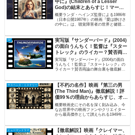
中に』(Children of a Lesser
God)の結末とあらすじ！マーリ
ー・マトリンが魅せる魂のコミュ
概要ランダ・ヘインズ監督による1986年
ニケーション
（日本公開1987年）の映画『愛は静けさ
の中に』は、聴覚障害者の世界と健聴者
の世界が交差する様を描いた、映画史に
残るヒューマンドラマの傑作です。本作
は、マーク・メドフによるトニー賞受賞
実写版『サンダーバード』(2004)
SF
の同名舞台劇を映...
の面白うんちく！監督は『スター
トレック』のライカー？賛否両論
の舞台裏を徹底解説
実写版『サンダーバード』(2004)の面白
うんちく！監督は『スタートレック』の
ライカー？賛否両論の舞台裏を徹底解説
実写版『サンダーバード』(2004)の概要
2004年に公開された実写映画版『サンダ
ーバード』（原題: Thunderbird...
【不朽の名作】映画『第三の男
サスペンス・ミステリー
(The Third Man)』徹底解説！評
価99％の理由からあらすじ、オー
ソン・ウェルズの魅力まで総まと
概要映画史にその名を深く刻み込み、今
め
なお世界中の映画ファンやクリエイター
から最高傑作として讃えられる1949年の
イギリス映画『第三の男（原題：The
Third Man）』。米国の辛口レビューサイ
ト「Rotten Tomatoes」において...
【徹底解説】映画『クレイマー、
ヒューマンドラマ