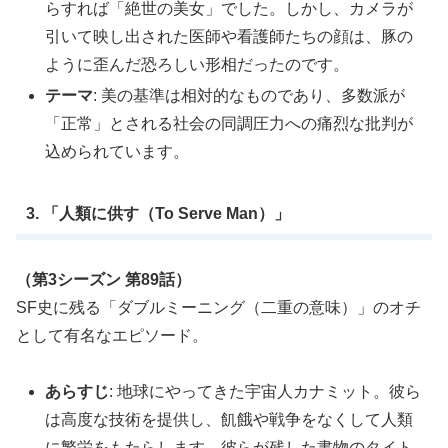
らすれば「絶世の美女」でした。しかし、カメラが
引いて映し出された医師や看護師たちの顔は、豚の
ように歪んだ恐ろしい形相だったのです。
テーマ
: 美の基準は相対的なものであり、多数派が
「正常」とされる社会の同調圧力への痛烈な批判が
込められています。
3. 「人類に供す（To Serve Man）」
（第3シーズン 第89話）
SF史に残る「ダブルミーニング（二重の意味）」のオチ
として有名なエピソード。
あらすじ
: 地球にやってきた宇宙人カナミット。彼ら
は高度な技術を提供し、飢餓や戦争をなくして人類
に繁栄をもたらします。彼らが残した書物のタイト