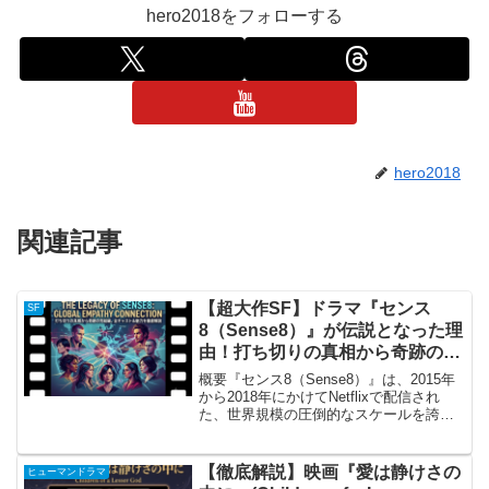
hero2018をフォローする
hero2018
関連記事
【超大作SF】ドラマ『センス
SF
8（Sense8）』が伝説となった理
由！打ち切りの真相から奇跡の完
結編、全キャスト＆魅力を徹底解
概要『センス8（Sense8）』は、2015年
説
から2018年にかけてNetflixで配信され
た、世界規模の圧倒的なスケールを誇る
SF・ヒューマンドラマです。映画『マト
リックス』シリーズを世に送り出した鬼
才、ラナ＆リリーのウォシャウスキー姉
【徹底解説】映画『愛は静けさの
ヒューマンドラマ
妹...