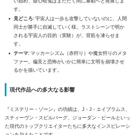
い始め、疑心暗鬼はまたたく間に暴動へと発展しま
す。
見どころ
: 宇宙人は一歩も攻撃していないのに、人間
同士が勝手に自滅していく様。ラストシーンで明か
される宇宙人の目的（実験）が、背筋を凍らせま
す。
テーマ
: マッカーシズム（赤狩り）や魔女狩りのメタ
ファー。偏見と恐怖がいかに簡単に文明を崩壊させ
るかを描いています。
現代作品への多大なる影響
『ミステリー・ゾーン』の功績は、J・J・エイブラムス、
スティーヴン・スピルバーグ、ジョーダン・ピールといっ
た現代のトップクリエイターたちに多大なインスピレーシ
ョンを与えたことです。