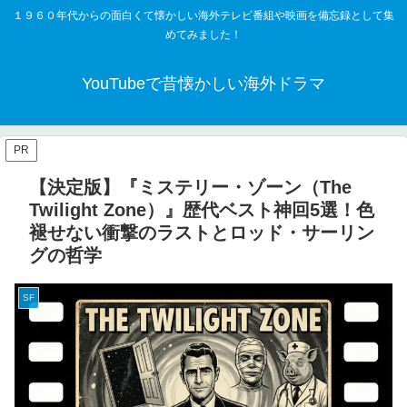
１９６０年代からの面白くて懐かしい海外テレビ番組や映画を備忘録として集
めてみました！
YouTubeで昔懐かしい海外ドラマ
PR
【決定版】『ミステリー・ゾーン（The
Twilight Zone）』歴代ベスト神回5選！色
褪せない衝撃のラストとロッド・サーリン
グの哲学
SF