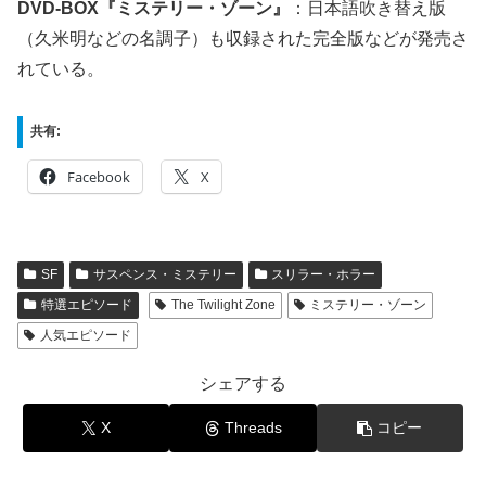
DVD-BOX『ミステリー・ゾーン』
：日本語吹き替え版
（久米明などの名調子）も収録された完全版などが発売さ
れている。
共有:
Facebook
X
SF
サスペンス・ミステリー
スリラー・ホラー
特選エピソード
The Twilight Zone
ミステリー・ゾーン
人気エピソード
シェアする
X
Threads
コピー