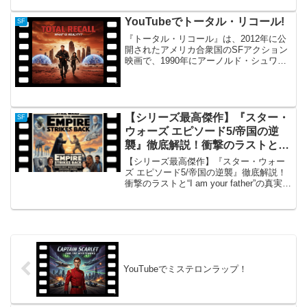
るSFテレビドラマ『タイムトンネル』。
その中でも、特に異色なエピソードとし
YouTubeでトータル・リコール!
SF
て知られるのが...
『トータル・リコール』は、2012年に公
開されたアメリカ合衆国のSFアクション
映画で、1990年にアーノルド・シュワル
ツェネッガー主演で映画化された同名作
品のリメイク版です。アーノルド・シュ
ワルツェネッガー主演の作品と設定が少
し違っています...
【シリーズ最高傑作】『スター・
SF
ウォーズ エピソード5/帝国の逆
襲』徹底解説！衝撃のラストと“I
am your father”の真実
【シリーズ最高傑作】『スター・ウォー
ズ エピソード5/帝国の逆襲』徹底解説！
衝撃のラストと“I am your father”の真実
【シリーズ最高傑作】『スター・ウォー
ズ エピソード5/帝国の逆襲』徹底解説！
衝撃のラストと“I am you...
YouTubeでミステロンラップ！