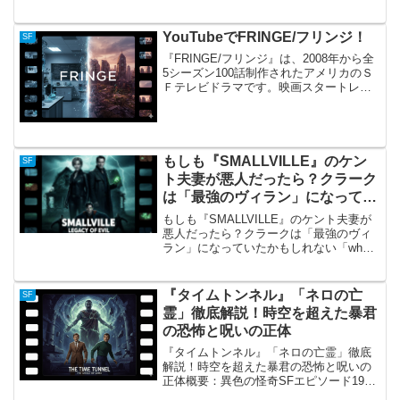
（Zoe）の概要『ホンモノの気持ち』（原
題：Zoe）は、2018年に製作されたアメ
リカのSFロマンス映画です。 監督はドレ
YouTubeでFRINGE/フリンジ！
SF
イク・...
『FRINGE/フリンジ』は、2008年から全
5シーズン100話制作されたアメリカのＳ
Ｆテレビドラマです。映画スタートレッ
ク、ミッションインポッシブル、スタ
ー・ウォーズ等の監督J.J.エイブラムスが
企画･製作総指揮を務めています。物語
は、F...
もしも『SMALLVILLE』のケン
SF
ト夫妻が悪人だったら？クラーク
は「最強のヴィラン」になってい
たかもしれない「what if」考察
もしも『SMALLVILLE』のケント夫妻が
悪人だったら？クラークは「最強のヴィ
ラン」になっていたかもしれない「what
if」考察『SMALLVILLE』の根幹を揺るが
す「もしも」ドラマ『SMALLVILLE（ヤ
ングスーパーマン）』は、ク...
『タイムトンネル』「ネロの亡
SF
霊」徹底解説！時空を超えた暴君
の恐怖と呪いの正体
『タイムトンネル』「ネロの亡霊」徹底
解説！時空を超えた暴君の恐怖と呪いの
正体概要：異色の怪奇SFエピソード1960
年代に放送され、今なお根強い人気を誇