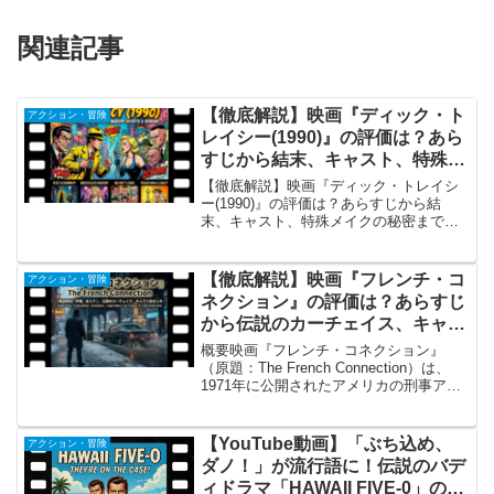
関連記事
【徹底解説】映画『ディック・ト
アクション・冒険
レイシー(1990)』の評価は？あら
すじから結末、キャスト、特殊メ
イクの秘密まで総まとめ
【徹底解説】映画『ディック・トレイシ
ー(1990)』の評価は？あらすじから結
末、キャスト、特殊メイクの秘密まで総
まとめ概要映画『ディック・トレイシ
ー』は、1990年に公開されたアメリカの
クライム・アクション映画です。1931年
【徹底解説】映画『フレンチ・コ
アクション・冒険
からアメリカの...
ネクション』の評価は？あらすじ
から伝説のカーチェイス、キャス
トまで総まとめ
概要映画『フレンチ・コネクション』
（原題：The French Connection）は、
1971年に公開されたアメリカの刑事アク
ション映画の歴史に燦然と輝く不朽の金
字塔です。ウィリアム・フリードキン監
督がメガホンを取り、当時のハリウッド
【YouTube動画】「ぶち込め、
アクション・冒険
に...
ダノ！」が流行語に！伝説のバデ
ィドラマ「HAWAII FIVE-0」の概