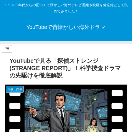
１９６０年代からの面白くて懐かしい海外テレビ番組や映画を備忘録として集
めてみました！
YouTubeで昔懐かしい海外ドラマ
PR
YouTubeで見る「探偵ストレンジ
(STRANGE REPORT)」！科学捜査ドラマ
の先駆けを徹底解説
刑事・探偵