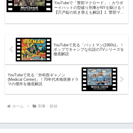
吹き替えも解説】
YouTubeで「警部マクロード」：カウボ
ーイハットの型破り刑事がNYを駆ける！
【宍戸錠の吹き替えも解説】1. 警部マク
ロード（McCloud）の概要『警部マクロ
ード』（原題：McCloud）は、1970年か
ら1977年までアメリカNBCで...
YouTubeで見る「バットマン(1960s)」！
ポップでキャンプな伝説のTVシリーズを
徹底解説
YouTubeで見る「外科医ギャノン
(Medical Center)」！70年代本格医療ドラ
マの傑作を徹底解説
ホーム
刑事・探偵