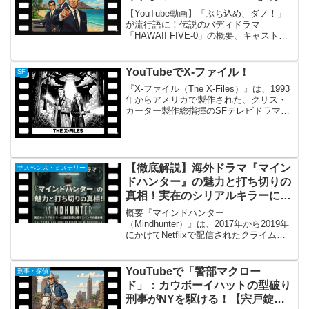
要、キャスト、テーマ曲
【YouTube動画】「ぶち込め、ダノ！」
が流行語に！伝説のバディドラマ
「HAWAII FIVE-0」の概要、キャスト、
テーマ曲「HAWAII FIVE-0」の概要：ハ
ワイの美しい島で戦う特別捜査チーム
『HAWAII FIVE-0』（ハワ...
YouTubeでX-ファイル！
SF
『X-ファイル（The X-Files）』は、1993
年からアメリカで製作された、クリス・
カーター製作総指揮のSFテレビドラマで
す。超常現象やエイリアンが絡む事件
を、FBI捜査官のフォックス・モルダーと
ダナ・スカリーらが真実を求めて調査す
る...
【徹底解説】海外ドラマ『マイン
サスペンス・ミステリー
ドハンター』の魅力と打ち切りの
真相！実在のシリアルキラーに迫
る犯罪心理サスペンスの最高峰
概要『マインドハンター
（Mindhunter）』は、2017年から2019年
にかけてNetflixで配信されたクライム・
サスペンスドラマです。映画『セブン』
や『ゾディアック』で知られる巨匠デヴ
ィッド・フィンチャーが製作総指揮・監
YouTubeで「警部マクロー
刑事・探偵
督を務め、元...
ド」：カウボーイハットの型破り
刑事がNYを駆ける！【宍戸錠の