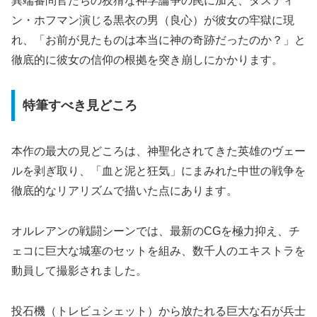
異端審問官たちの狡猾な神学論争の罠に加え、ダスティ
ン・ホフマン演じる黒衣の男（良心）が彼女の牢獄に現
れ、「お前が見たものは本当に神の奇跡だったのか？」と
徹底的に彼女の信仰の根拠を突き崩しにかかります。
特筆すべき見どころ
本作の最大の見どころは、神聖化されてきた英雄のヴェー
ルを剥ぎ取り、「血と泥と狂気」にまみれた中世の戦争を
徹底的なリアリズムで描いた点にあります。
オルレアンの戦闘シーンでは、最新のCGを極力抑え、チ
ェコに巨大な城塞のセットを組み、数千人のエキストラを
動員して撮影されました。
投石機（トレビュシェット）から放たれる巨大な石が兵士