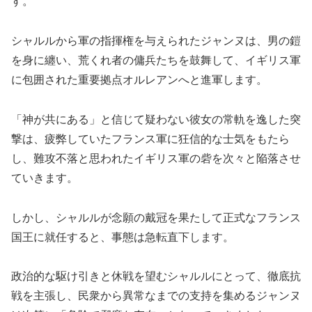
す。
シャルルから軍の指揮権を与えられたジャンヌは、男の鎧
を身に纏い、荒くれ者の傭兵たちを鼓舞して、イギリス軍
に包囲された重要拠点オルレアンへと進軍します。
「神が共にある」と信じて疑わない彼女の常軌を逸した突
撃は、疲弊していたフランス軍に狂信的な士気をもたら
し、難攻不落と思われたイギリス軍の砦を次々と陥落させ
ていきます。
しかし、シャルルが念願の戴冠を果たして正式なフランス
国王に就任すると、事態は急転直下します。
政治的な駆け引きと休戦を望むシャルルにとって、徹底抗
戦を主張し、民衆から異常なまでの支持を集めるジャンヌ