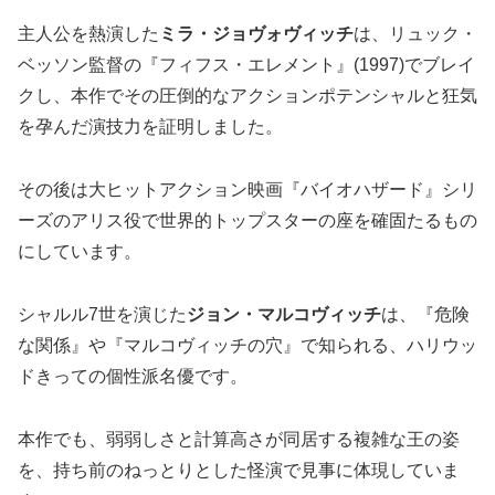
主人公を熱演した
ミラ・ジョヴォヴィッチ
は、リュック・
ベッソン監督の『フィフス・エレメント』(1997)でブレイ
クし、本作でその圧倒的なアクションポテンシャルと狂気
を孕んだ演技力を証明しました。
その後は大ヒットアクション映画『バイオハザード』シリ
ーズのアリス役で世界的トップスターの座を確固たるもの
にしています。
シャルル7世を演じた
ジョン・マルコヴィッチ
は、『危険
な関係』や『マルコヴィッチの穴』で知られる、ハリウッ
ドきっての個性派名優です。
本作でも、弱弱しさと計算高さが同居する複雑な王の姿
を、持ち前のねっとりとした怪演で見事に体現していま