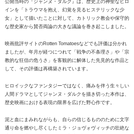
公開当時の『ジャンヌ・ダルク』は、歴史上の神聖なヒロ
インを「トラウマを抱え、幻覚を見るヒステリックな少
女」として描いたことに対して、カトリック教会や保守的
な歴史家から賛否両論の大きな議論を巻き起こしました。
映画批評サイトのRotten Tomatoesなどでも評価は分かれ
ましたが、年月が経つにつれて「戦争の不条理さ」や「宗
教的な狂信の危うさ」を客観的に解体した先見的な作品と
して、その評価は再構築されています。
ヒロイックなファンタジーではなく、痛みを伴う生々しい
人間ドラマとしてジャンヌ・ダルクを描き切った本作は、
歴史映画における表現の限界を広げた野心作です。
泥と血にまみれながらも、自らの信じるもののために文字
通り命を燃やし尽くしたミラ・ジョヴォヴィッチの壮絶な