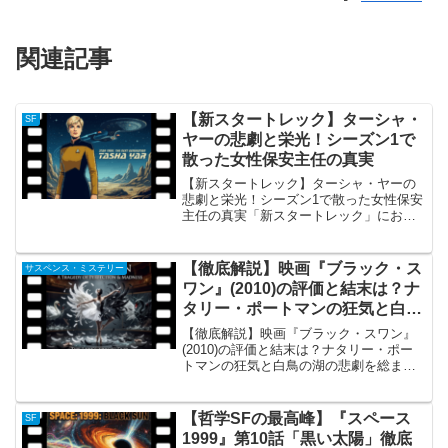
関連記事
【新スタートレック】ターシャ・
SF
ヤーの悲劇と栄光！シーズン1で
散った女性保安主任の真実
【新スタートレック】ターシャ・ヤーの
悲劇と栄光！シーズン1で散った女性保安
主任の真実「新スタートレック」におけ
るターシャ・ヤーの概要 『新スタートレ
ック（TNG）』の記念すべきシーズン1に
おいて、U.S.S.エンタープライズDの初代
【徹底解説】映画『ブラック・ス
サスペンス・ミステリー
保安主任...
ワン』(2010)の評価と結末は？ナ
タリー・ポートマンの狂気と白鳥
の湖の悲劇を総まとめ
【徹底解説】映画『ブラック・スワン』
(2010)の評価と結末は？ナタリー・ポー
トマンの狂気と白鳥の湖の悲劇を総まと
め概要2010年に公開された映画『ブラッ
ク・スワン』（原題: Black Swan）は、
バレエ界の過酷な競争とプレッシャーの
【哲学SFの最高峰】『スペース
SF
中...
1999』第10話「黒い太陽」徹底