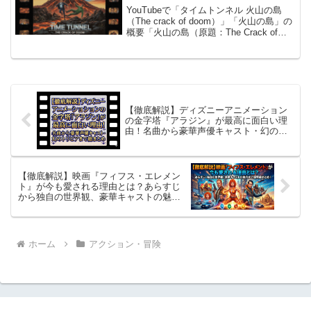
YouTubeで「タイムトンネル 火山の島
（The crack of doom）」「火山の島」の
概要「火山の島（原題：The Crack of
Doom）」は、アーウィン・アレン製作の
傑作SFドラマ「タイムトンネル」の第6
話として、米国では...
【徹底解説】ディズニーアニメーション
の金字塔『アラジン』が最高に面白い理
由！名曲から豪華声優キャスト・幻のト
リビアまで総まとめ
【徹底解説】映画『フィフス・エレメン
ト』が今も愛される理由とは？あらすじ
から独自の世界観、豪華キャストの魅力
まで超弩級まとめ！
ホーム
アクション・冒険