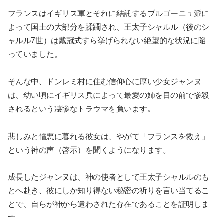
フランスはイギリス軍とそれに結託するブルゴーニュ派に
よって国土の大部分を蹂躙され、王太子シャルル（後のシ
ャルル7世）は戴冠式すら挙げられない絶望的な状況に陥
っていました。
そんな中、ドンレミ村に住む信仰心に厚い少女ジャンヌ
は、幼い頃にイギリス兵によって最愛の姉を目の前で惨殺
されるという凄惨なトラウマを負います。
悲しみと憎悪に暮れる彼女は、やがて「フランスを救え」
という神の声（啓示）を聞くようになります。
成長したジャンヌは、神の使者として王太子シャルルのも
とへ赴き、彼にしか知り得ない秘密の祈りを言い当てるこ
とで、自らが神から遣わされた存在であることを証明しま