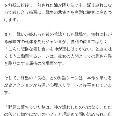
を無残に粉砕し、熱された油が降り注ぐ中、泥まみれにな
って殺し合う描写は、戦争の悲惨さを痛烈に観客に突きつ
けます。
また、戦いが終わった後の荒涼とした戦場で、無数に転が
る敵味方の死体を見たジャンヌが、勝利の歓喜ではなく
「こんな悲惨な殺し合いを神が望むはずがない」と血を吐
くように慟哭するシーンは、彼女の人間としての脆さを浮
き彫りにする屈指の名場面です。
そして、終盤の「良心」との対話シーンは、本作を単なる
歴史アクションから深い心理スリラーへと昇華させていま
す。
「野原に落ちていた剣は、神が遣わしたのではなく、ただ
の落とし物ではないのか？」と理詰めで問い詰められ、自