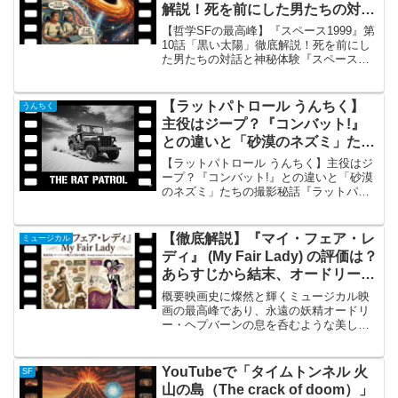
解説！死を前にした男たちの対話
と神秘体験
【哲学SFの最高峰】『スペース1999』第
10話「黒い太陽」徹底解説！死を前にし
た男たちの対話と神秘体験『スペース
1999』第10話「黒い太陽」の概要 『スペ
ース1999』第1シーズンの中でも、屈指の
名作として名高い第10話「黒い太陽（原
【ラットパトロール うんちく】
うんちく
題...
主役はジープ？『コンバット!』
との違いと「砂漠のネズミ」たち
の撮影秘話
【ラットパトロール うんちく】主役はジ
ープ？『コンバット!』との違いと「砂漠
のネズミ」たちの撮影秘話『ラットパト
ロール』の概要『ラットパトロール』
（原題: The Rat Patrol）は、1966年から
1968年にかけてアメリカで放送され...
【徹底解説】『マイ・フェア・レ
ミュージカル
ディ』 (My Fair Lady) の評価は？
あらすじから結末、オードリーの
魅力と名曲の秘密まで総まとめ！
概要映画史に燦然と輝くミュージカル映
画の最高峰であり、永遠の妖精オードリ
ー・ヘプバーンの息を呑むような美しさ
が世界中を虜にした大傑作が、1964年公
開のアメリカ映画『マイ・フェア・レデ
ィ』（原題：My Fair Lady）です。本作
YouTubeで「タイムトンネル 火
SF
は、アイ...
山の島（The crack of doom）」