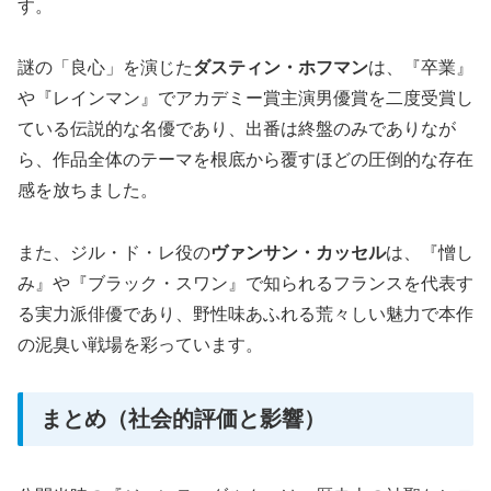
す。
謎の「良心」を演じた
ダスティン・ホフマン
は、『卒業』
や『レインマン』でアカデミー賞主演男優賞を二度受賞し
ている伝説的な名優であり、出番は終盤のみでありなが
ら、作品全体のテーマを根底から覆すほどの圧倒的な存在
感を放ちました。
また、ジル・ド・レ役の
ヴァンサン・カッセル
は、『憎し
み』や『ブラック・スワン』で知られるフランスを代表す
る実力派俳優であり、野性味あふれる荒々しい魅力で本作
の泥臭い戦場を彩っています。
まとめ（社会的評価と影響）