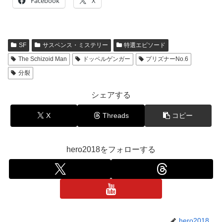
Facebook
X
SF
サスペンス・ミステリー
特選エピソード
The Schizoid Man
ドッペルゲンガー
プリズナーNo.6
分裂
シェアする
X
Threads
コピー
hero2018をフォローする
hero2018