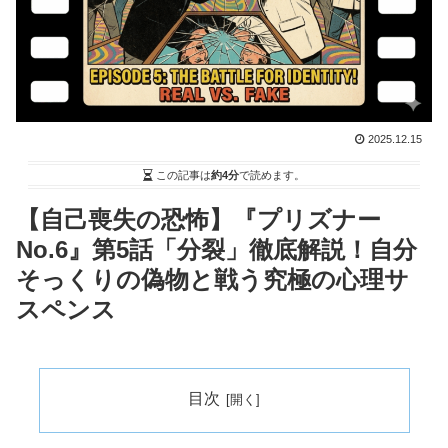
2025.12.15
この記事は
約4分
で読めます。
【自己喪失の恐怖】『プリズナー
No.6』第5話「分裂」徹底解説！自分
そっくりの偽物と戦う究極の心理サ
スペンス
目次