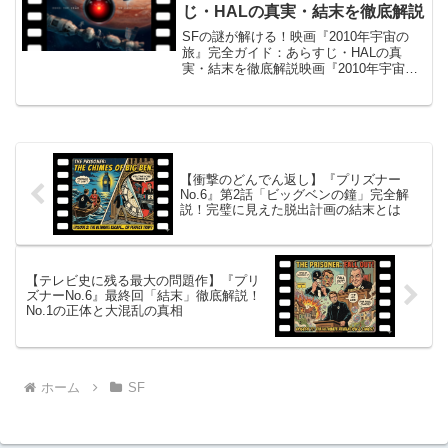
じ・HALの真実・結末を徹底解説
SFの謎が解ける！映画『2010年宇宙の
旅』完全ガイド：あらすじ・HALの真
実・結末を徹底解説映画『2010年宇宙の
旅』の概要映画『2010年宇宙の旅』（原
題: 2010: The Year We Make Contact）
は、1984年に...
【衝撃のどんでん返し】『プリズナー
No.6』第2話「ビッグベンの鐘」完全解
説！完璧に見えた脱出計画の結末とは
【テレビ史に残る最大の問題作】『プリ
ズナーNo.6』最終回「結末」徹底解説！
No.1の正体と大混乱の真相
ホーム
SF