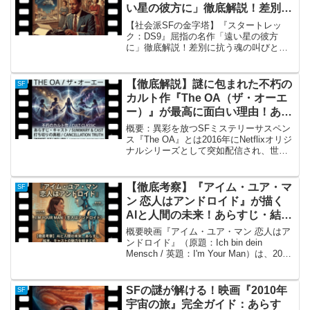
い星の彼方に」徹底解説！差別に
抗う魂の叫びと「夢」の真実
【社会派SFの金字塔】『スタートレッ
ク：DS9』屈指の名作「遠い星の彼方
に」徹底解説！差別に抗う魂の叫びと
「夢」の真実第6シーズン第13話「遠い星
の彼方に（Far Beyond the Stars）」の概
要『スタートレック』シリーズは未来
【徹底解説】謎に包まれた不朽の
SF
の...
カルト作『The OA（ザ・オーエ
ー）』が最高に面白い理由！あら
すじ・キャスト・打ち切りの真相
概要：異彩を放つSFミステリーサスペン
まで総まとめ
ス『The OA』とは2016年にNetflixオリジ
ナルシリーズとして突如配信され、世界
中の海外ドラマファンを震撼させたSFミ
ステリーサスペンス、それが『The
OA（ザ・オーエー）』です。本作は、
【徹底考察】『アイム・ユア・マ
SF
ブ...
ン 恋人はアンドロイド』が描く
AIと人間の未来！あらすじ・結
末・キャストの魅力を総まとめ
概要映画『アイム・ユア・マン 恋人はア
ンドロイド』（原題：Ich bin dein
Mensch / 英題：I'm Your Man）は、2021
年に公開されたドイツのロマンティッ
ク・SFコメディ映画です。ベルリンのペ
ルガモン博物館で古代バ...
SFの謎が解ける！映画『2010年
SF
宇宙の旅』完全ガイド：あらす