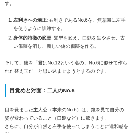
す。
左利きへの矯正
: 右利きであるNo.6を、無意識に左手
を使うように訓練する。
身体的特徴の変更
: 髪型を変え、口髭を生やさせ、古
い傷跡を消し、新しい偽の傷跡を作る。
そして、彼を「君はNo.12という名の、No.6に似せて作ら
れた替え玉だ」と思い込ませようとするのです。
目覚めと対面：二人のNo.6
目を覚ました主人公（本来のNo.6）は、鏡を見て自分の
姿が変わっていること（口髭など）に驚きます。
さらに、自分が自然と左手を使ってしまうことに違和感を