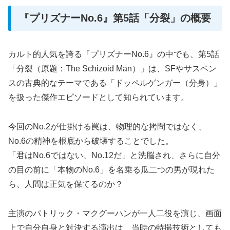
『プリズナーNo.6』第5話「分裂」の概要
カルト的人気を誇る『プリズナーNo.6』の中でも、第5話
「分裂（原題：The Schizoid Man）」は、SFやサスペン
スの古典的なテーマである「ドッペルゲンガー（分身）」
を扱った傑作エピソードとして知られています。
今回のNo.2が仕掛ける罠は、物理的な拷問ではなく、
No.6の精神を根底から破壊することでした。
「君はNo.6ではない、No.12だ」と洗脳され、さらに自分
の目の前に「本物のNo.6」を名乗る瓜二つの男が現れた
ら、人間は正気を保てるのか？
主演のパトリック・マクグーハンが一人二役を演じ、画面
上で自分自身と対決する演出は、当時の特撮技術としても