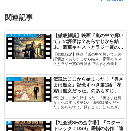
関連記事
【徹底解説】映画『嵐の中で輝い
サスペンス・ミステリー
て』の評価は？あらすじから結
末、豪華キャストとラジー賞の裏
側まで総まとめ
【徹底解説】映画『嵐の中で輝いて』の
評価は？あらすじから結末、豪華キャス
トとラジー賞の裏側まで総まとめ概要：
クラシック映画へのオマージュに溢れ
た、愛すべきスパイ・メロドラマ映画
『嵐の中で輝いて』（原題：Shining
伝説はここから始まった！『奥さ
コメディー
Through）は、1...
まは魔女』記念すべき第1話「花
嫁は魔女だった」のあらすじ、見
どころ、知られざるトリビアを徹
伝説はここから始まった！『奥さまは魔
底解剖
女』記念すべき第1話「花嫁は魔女だっ
た」のあらすじ、見どころ、知られざる
トリビアを徹底解剖『奥さまは魔女』第1
話「花嫁は魔女だった」概要 1964年9月
17日、アメリカABCネットワークで放送
【社会派SFの金字塔】『スター
SF
が開始され、...
トレック：DS9』屈指の名作「遠