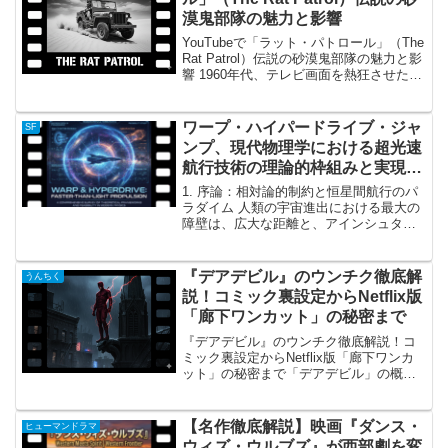
漠鬼部隊の魅力と影響
YouTubeで「ラット・パトロール」（The
Rat Patrol）伝説の砂漠鬼部隊の魅力と影
響 1960年代、テレビ画面を熱狂させた痛
快な戦争アクションドラマ『ラット・パ
トロール』（原題: The Rat Patrol）。第
二次世界大戦...
ワープ・ハイパードライブ・ジャ
SF
ンプ、現代物理学における超光速
航行技術の理論的枠組みと実現可
能性に関する包括的調査報告書
1. 序論：相対論的制約と恒星間航行のパ
ラダイム 人類の宇宙進出における最大の
障壁は、広大な距離と、アインシュタイ
ンの特殊相対性理論によって規定される
「光速の壁（Speed of Light constraint,
c）」の存在である。現代...
『デアデビル』のウンチク徹底解
うんちく
説！コミック裏設定からNetflix版
「廊下ワンカット」の秘密まで
『デアデビル』のウンチク徹底解説！コ
ミック裏設定からNetflix版「廊下ワンカ
ット」の秘密まで「デアデビル」の概要
『デアデビル』は、マーベル・コミック
スに登場するスーパーヒーローです。 そ
の正体は、昼は盲目の弁護士として弱者
【名作徹底解説】映画『ダンス・
ヒューマンドラマ
を助け、夜は...
ウィズ・ウルブズ』が西部劇を変