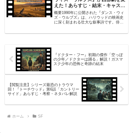
えた！あらすじ・結末・キャスト
から読み解く不朽の魅力
概要1990年に公開された『ダンス・ウィ
ズ・ウルブズ』は、ハリウッドの映画史
に深く刻まれる壮大な叙事詩です。俳優
であるケビン・コストナーが自らメガホ
ンを取り、初監督にして主演を務めた本
作は、世界中で予想を遥かに超える大ヒ
ットを記録しました。...
『ドクター・フー』初期の傑作「空っぽ
の少年／ドクターは踊る」解説！ガスマ
スク少年の恐怖と奇跡の結末
【閲覧注意】シリーズ最恐のトラウマ
回！『トーチウッド』第6話「カントリー
サイド」あらすじ・考察・ネタバレ解説
ホーム
SF