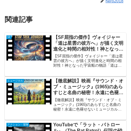
hero2018
関連記事
【SF屈指の傑作】ヴォイジャー
SF
「道は星雲の彼方へ」が描く文明
進化と時間の相対性！神となった
宇宙船の物語
【SF屈指の傑作】ヴォイジャー「道は星
雲の彼方へ」が描く文明進化と時間の相
対性！神となった宇宙船の物語「道は星
雲の彼方へ」の概要 『スタートレック：
ヴォイジャー』において、多くのファン
や批評家から「シリーズ最高傑作の一
【徹底解説】映画『サウンド・オ
ミュージカル
つ」「SFの醍醐味が詰...
ブ・ミュージック』(1965)のあら
すじと名曲の秘密！永遠に色褪せ
ないミュージカル映画の金字塔を
【徹底解説】映画『サウンド・オブ・ミ
総まとめ
ュージック』(1965)のあらすじと名曲の
秘密！永遠に色褪せないミュージカル映
画の金字塔を総まとめ概要1965年に公開
された映画『サウンド・オブ・ミュージ
ック』（原題: The Sound of Musi...
YouTubeで「ラット・パトロー
アクション・冒険
ル」（The Rat Patrol）伝説の砂