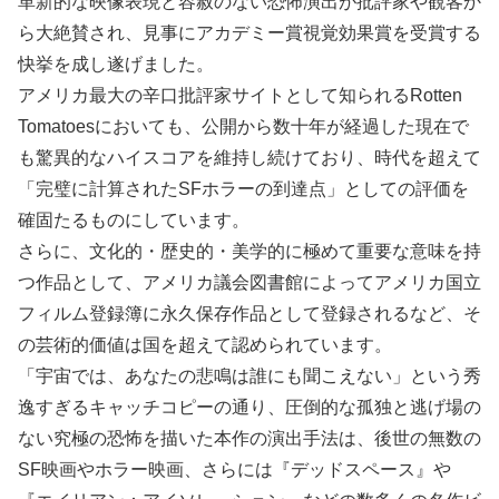
革新的な映像表現と容赦のない恐怖演出が批評家や観客か
ら大絶賛され、見事にアカデミー賞視覚効果賞を受賞する
快挙を成し遂げました。
アメリカ最大の辛口批評家サイトとして知られるRotten
Tomatoesにおいても、公開から数十年が経過した現在で
も驚異的なハイスコアを維持し続けており、時代を超えて
「完璧に計算されたSFホラーの到達点」としての評価を
確固たるものにしています。
さらに、文化的・歴史的・美学的に極めて重要な意味を持
つ作品として、アメリカ議会図書館によってアメリカ国立
フィルム登録簿に永久保存作品として登録されるなど、そ
の芸術的価値は国を超えて認められています。
「宇宙では、あなたの悲鳴は誰にも聞こえない」という秀
逸すぎるキャッチコピーの通り、圧倒的な孤独と逃げ場の
ない究極の恐怖を描いた本作の演出手法は、後世の無数の
SF映画やホラー映画、さらには『デッドスペース』や