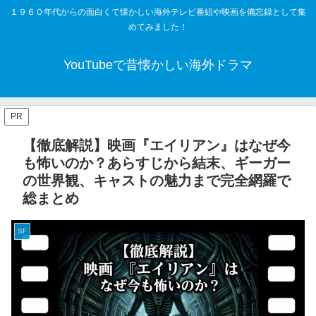
１９６０年代からの面白くて懐かしい海外テレビ番組や映画を備忘録として集
めてみました！
YouTubeで昔懐かしい海外ドラマ
PR
【徹底解説】映画『エイリアン』はなぜ今
も怖いのか？あらすじから結末、ギーガー
の世界観、キャストの魅力まで完全網羅で
総まとめ
SF