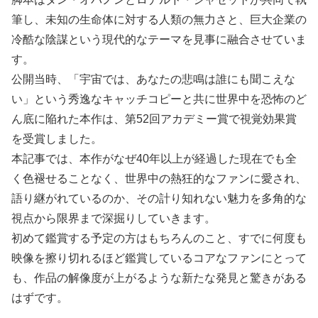
筆し、未知の生命体に対する人類の無力さと、巨大企業の
冷酷な陰謀という現代的なテーマを見事に融合させていま
す。
公開当時、「宇宙では、あなたの悲鳴は誰にも聞こえな
い」という秀逸なキャッチコピーと共に世界中を恐怖のど
ん底に陥れた本作は、第52回アカデミー賞で視覚効果賞
を受賞しました。
本記事では、本作がなぜ40年以上が経過した現在でも全
く色褪せることなく、世界中の熱狂的なファンに愛され、
語り継がれているのか、その計り知れない魅力を多角的な
視点から限界まで深掘りしていきます。
初めて鑑賞する予定の方はもちろんのこと、すでに何度も
映像を擦り切れるほど鑑賞しているコアなファンにとって
も、作品の解像度が上がるような新たな発見と驚きがある
はずです。