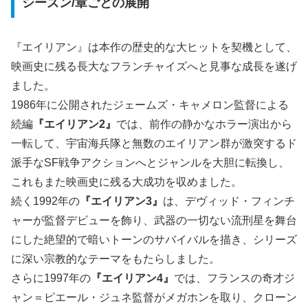
シーズン/章ごとの展開
『エイリアン』は本作の歴史的な大ヒットを契機として、
映画史に残る長大なフランチャイズへと見事な成長を遂げ
ました。
1986年に公開されたジェームズ・キャメロン監督による
続編
『エイリアン2』
では、前作の静かなホラー演出から
一転して、宇宙海兵隊と無数のエイリアン群が激突するド
派手なSF戦争アクションへとジャンルを大胆に転換し、
これもまた映画史に残る大成功を収めました。
続く1992年の
『エイリアン3』
は、デヴィッド・フィンチ
ャーが監督デビューを飾り、武器の一切ない流刑星を舞台
にした絶望的で暗いトーンのサバイバルを描き、シリーズ
に深い宗教的なテーマをもたらしました。
さらに1997年の
『エイリアン4』
では、フランスの奇才ジ
ャン＝ピエール・ジュネ監督がメガホンを取り、クローン