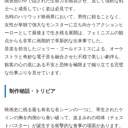
限状態の中で隠された生命力を開花させ、逞しく強靭な戦
士へと成長していく姿は必見です。
当時のハリウッド映画界において、男性に頼ることなく、
女性が単独で強大なモンスターに立ち向かうアクションヒ
ーローとして最後まで生き残る展開は、フェミニズムの観
点からも非常に画期的で革新的な出来事でした。
音楽を担当したジェリー・ゴールドスミスによる、オーケ
ストラと奇妙な電子音を融合させた不穏で美しい劇伴も、
観客の心の底にある不安と恐怖を極限まで煽り立てる完璧
な仕事ぶりを見せています。
制作秘話・トリビア
映画史に残る最も有名な名シーンの一つに、寄生されたケ
インの胸を内側から食い破って、血まみれの幼体（チェス
トバスター）が誕生する衝撃的な食事の場面があります。