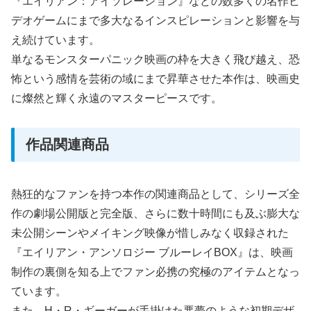
『エイリアン：アイソレーション』などの数多くの名作ビ
デオゲームにまで多大なるインスピレーションと影響を与
え続けています。
単なるモンスターパニック映画の枠を大きく飛び越え、恐
怖という感情を芸術の域にまで昇華させた本作は、映画史
に燦然と輝く永遠のマスターピースです。
作品関連商品
熱狂的なファンを持つ本作の関連商品として、シリーズ全
作の劇場公開版と完全版、さらに数十時間にも及ぶ膨大な
未公開シーンやメイキング映像が惜しみなく収録された
『エイリアン・アンソロジー ブルーレイBOX』は、映画
制作の裏側を知る上でファン必携の究極のアイテムとなっ
ています。
また、H・R・ギーガーが手掛けた悪夢のような初期デザ