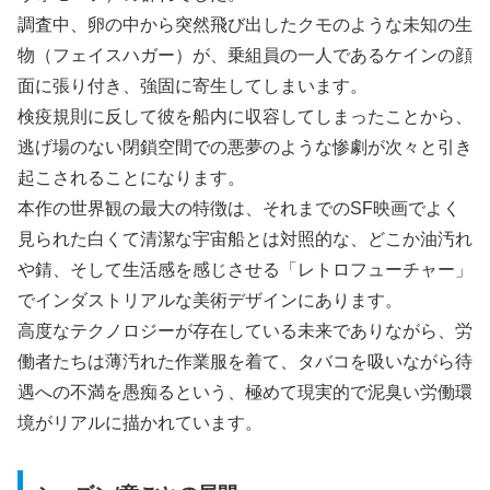
調査中、卵の中から突然飛び出したクモのような未知の生
物（フェイスハガー）が、乗組員の一人であるケインの顔
面に張り付き、強固に寄生してしまいます。
検疫規則に反して彼を船内に収容してしまったことから、
逃げ場のない閉鎖空間での悪夢のような惨劇が次々と引き
起こされることになります。
本作の世界観の最大の特徴は、それまでのSF映画でよく
見られた白くて清潔な宇宙船とは対照的な、どこか油汚れ
や錆、そして生活感を感じさせる「レトロフューチャー」
でインダストリアルな美術デザインにあります。
高度なテクノロジーが存在している未来でありながら、労
働者たちは薄汚れた作業服を着て、タバコを吸いながら待
遇への不満を愚痴るという、極めて現実的で泥臭い労働環
境がリアルに描かれています。