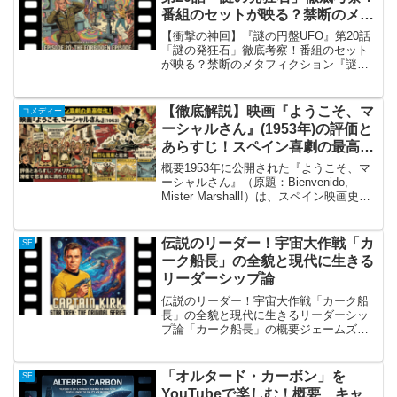
番組のセットが映る？禁断のメタ
フィクション
【衝撃の神回】『謎の円盤UFO』第20話
「謎の発狂石」徹底考察！番組のセット
が映る？禁断のメタフィクション『謎の
円盤UFO』第20話「謎の発狂石」の概要
1970年のイギリスSFドラマ『謎の円盤
UFO』において、第20話「謎の発狂石
【徹底解説】映画『ようこそ、マ
コメディー
（原題：...
ーシャルさん』(1953年)の評価と
あらすじ！スペイン喜劇の最高傑
作が描く痛烈な風刺と結末
概要1953年に公開された『ようこそ、マ
ーシャルさん』（原題：Bienvenido,
Mister Marshall!）は、スペイン映画史に
燦然と輝く風刺コメディの最高傑作で
す。監督を務めたのは、後にスペイン映
画界を牽引することになる巨匠ル...
伝説のリーダー！宇宙大作戦「カ
SF
ーク船長」の全貌と現代に生きる
リーダーシップ論
伝説のリーダー！宇宙大作戦「カーク船
長」の全貌と現代に生きるリーダーシッ
プ論「カーク船長」の概要ジェームズ・
T・カーク、通称「カーク船長」は、SF
テレビドラマの金字塔『宇宙大作戦（原
題：Star Trek）』の主人公であり、惑星
「オルタード・カーボン」を
SF
連邦宇宙艦隊...
YouTubeで楽しむ！概要、キャ