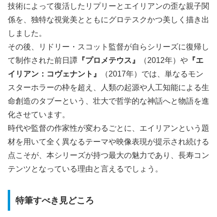
技術によって復活したリプリーとエイリアンの歪な親子関
係を、独特な視覚美とともにグロテスクかつ美しく描き出
しました。
その後、リドリー・スコット監督が自らシリーズに復帰し
て制作された前日譚
『プロメテウス』
（2012年）や
『エ
イリアン：コヴェナント』
（2017年）では、単なるモン
スターホラーの枠を超え、人類の起源や人工知能による生
命創造のタブーという、壮大で哲学的な神話へと物語を進
化させています。
時代や監督の作家性が変わるごとに、エイリアンという題
材を用いて全く異なるテーマや映像表現が提示され続ける
点こそが、本シリーズが持つ最大の魅力であり、長寿コン
テンツとなっている理由と言えるでしょう。
特筆すべき見どころ