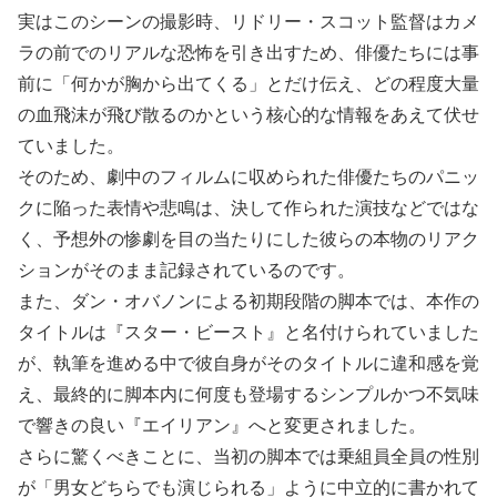
実はこのシーンの撮影時、リドリー・スコット監督はカメ
ラの前でのリアルな恐怖を引き出すため、俳優たちには事
前に「何かが胸から出てくる」とだけ伝え、どの程度大量
の血飛沫が飛び散るのかという核心的な情報をあえて伏せ
ていました。
そのため、劇中のフィルムに収められた俳優たちのパニッ
クに陥った表情や悲鳴は、決して作られた演技などではな
く、予想外の惨劇を目の当たりにした彼らの本物のリアク
ションがそのまま記録されているのです。
また、ダン・オバノンによる初期段階の脚本では、本作の
タイトルは『スター・ビースト』と名付けられていました
が、執筆を進める中で彼自身がそのタイトルに違和感を覚
え、最終的に脚本内に何度も登場するシンプルかつ不気味
で響きの良い『エイリアン』へと変更されました。
さらに驚くべきことに、当初の脚本では乗組員全員の性別
が「男女どちらでも演じられる」ように中立的に書かれて