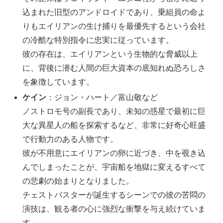
込まれた旧型のアンドロイドであり、乗組員の命よ
りもエイリアンの生け捕りを最優先するという会社
の冷酷な特別指令に忠実に従っています。
彼の存在は、エイリアンという生物的な脅威以上
に、背後に潜む人間の巨大資本の底知れぬ恐ろしさ
を象徴しています。
ケイン
：ジョン・ハート／富山敬など
ノストロモ号の副長であり、未知の惑星で最初に巨
大な異星人の船を探索するなど、非常に好奇心旺盛
で行動力のある人物です。
彼が不用意にエイリアンの卵に近づき、中を覗き込
んでしまったことが、宇宙船を地獄に変えるすべて
の悲劇の始まりとなりました。
チェストバスターが誕生するシーンでの彼の苦悶の
演技は、観る者の心に強烈な衝撃を与え続けていま
す。