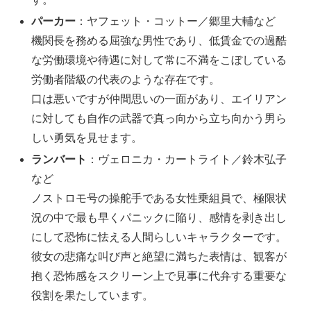
パーカー
：ヤフェット・コットー／郷里大輔など
機関長を務める屈強な男性であり、低賃金での過酷
な労働環境や待遇に対して常に不満をこぼしている
労働者階級の代表のような存在です。
口は悪いですが仲間思いの一面があり、エイリアン
に対しても自作の武器で真っ向から立ち向かう男ら
しい勇気を見せます。
ランバート
：ヴェロニカ・カートライト／鈴木弘子
など
ノストロモ号の操舵手である女性乗組員で、極限状
況の中で最も早くパニックに陥り、感情を剥き出し
にして恐怖に怯える人間らしいキャラクターです。
彼女の悲痛な叫び声と絶望に満ちた表情は、観客が
抱く恐怖感をスクリーン上で見事に代弁する重要な
役割を果たしています。