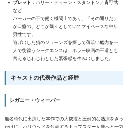
ブレット
：ハリー・ディーン・スタントン／青野武
など
パーカーの下で働く機関士であり、「その通りだ」
が口癖の、どこか飄々としていてマイペースな中年
男性です。
逃げ出した猫のジョーンズを探して薄暗い船内を一
人で彷徨うシークエンスは、ホラー映画の王道とも
言えるじわじわとした緊張感を生み出しました。
キャストの代表作品と経歴
シガニー・ウィーバー
無名時代に出演した本作での大抜擢と圧倒的な熱演をきっ
かけに、ハリウッドを代表するトップスター女優へと一気