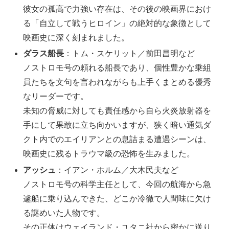
彼女の孤高で力強い存在は、その後の映画界におけ
る「自立して戦うヒロイン」の絶対的な象徴として
映画史に深く刻まれました。
ダラス船長
：トム・スケリット／前田昌明など
ノストロモ号の頼れる船長であり、個性豊かな乗組
員たちを文句を言われながらも上手くまとめる優秀
なリーダーです。
未知の脅威に対しても責任感から自ら火炎放射器を
手にして果敢に立ち向かいますが、狭く暗い通気ダ
クト内でのエイリアンとの息詰まる遭遇シーンは、
映画史に残るトラウマ級の恐怖を生みました。
アッシュ
：イアン・ホルム／大木民夫など
ノストロモ号の科学主任として、今回の航海から急
遽船に乗り込んできた、どこか冷徹で人間味に欠け
る謎めいた人物です。
その正体はウェイランド・ユタニ社から密かに送り