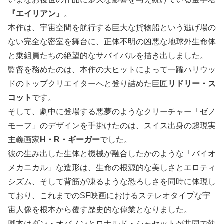
『エイリアン』
。
本作は、宇宙空間を航行する巨大な貨物船という逃げ場の
ない完全な密室を舞台に、正体不明の凶悪な地球外生命体
と乗組員たちの絶望的なサバイバルを描き出しました。
監督を務めたのは、本作の大ヒットによって一躍ハリウッ
ドのトップクリエイターへと登り詰めた巨匠
リドリー・ス
コット
です。
そして、劇中に登場する悪夢のようなクリーチャー「ゼノ
モーフ」のデザインを手掛けたのは、スイス出身の超現実
主義画家
H・R・ギーガー
でした。
彼の生み出した生体と機械が融合したかのような「バイオ
メカニカル」な造形は、生命の根源的な美しさとエロティ
シズム、そして背筋が凍るような恐ろしさを同時に体現し
ており、これまでのSF映画におけるステレオタイプな宇
宙人像を根本から覆す歴史的な偉業となりました。
脚本はダン・オバノンとロナルド・シャセットが共同で執