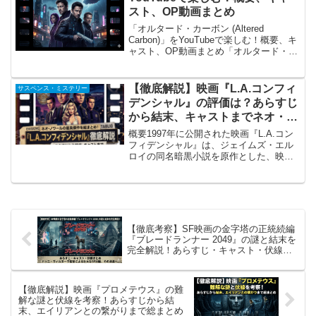
スト、OP動画まとめ
「オルタード・カーボン (Altered
Carbon)」をYouTubeで楽しむ！概要、キ
ャスト、OP動画まとめ「オルタード・カ
ーボン」とは？ (概要)『オルタード・カ
ーボン』（原題: Altered Carbon）は、
2018年から20...
【徹底解説】映画『L.A.コンフィ
サスペンス・ミステリー
デンシャル』の評価は？あらすじ
から結末、キャストまでネオ・ノ
ワールの最高傑作を総まとめ！
概要1997年に公開された映画『L.A.コン
フィデンシャル』は、ジェイムズ・エル
ロイの同名暗黒小説を原作とした、映画
史に燦然と輝くネオ・ノワールの最高傑
作です。1950年代のロサンゼルスを舞台
に、華やかなハリウッドの裏側で渦巻く
警察内部の腐...
【徹底考察】SF映画の金字塔の正統続編
『ブレードランナー 2049』の謎と結末を
完全解説！あらすじ・キャスト・伏線ま
とめ
【徹底解説】映画『プロメテウス』の難
解な謎と伏線を考察！あらすじから結
末、エイリアンとの繋がりまで総まとめ