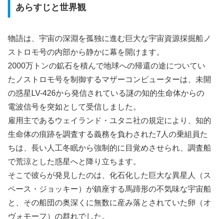
あらすじと世界観
物語は、宇宙の深淵を孤独に進む巨大な宇宙資源採掘船ノ
ストロモ号の内部から静かに幕を開けます。
2000万トンの鉱石を積んで地球への帰還の途についてい
たノストロモ号を制御するマザーコンピューターは、未開
の惑星LV-426から発信されている謎の知的生命体からの
電波信号を突如として受信しました。
雇用主であるウェイランド・ユタニ社の規定により、知的
生命体の痕跡を調査する義務を負わされた7人の乗組員た
ちは、長い人工冬眠から強制的に目覚めさせられ、調査船
で荒涼とした惑星へと降り立ちます。
そこで彼らが発見したのは、化石化した巨大な異星人（ス
ペース・ジョッキー）が鎮座する馬蹄形の不気味な宇宙船
と、その船団の奥深くに無数に産み落とされていた卵（オ
ヴォモーフ）の群れでした。