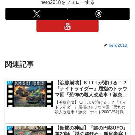
hero2018をフォローする
hero2018
関連記事
【涙腺崩壊】K.I.T.T.が溶ける！？
SF
『ナイトライダー』屈指のトラウ
マ回「恐怖の殺人改造車！激突！
ナイト2000VS対戦車砲」徹底解
【涙腺崩壊】K.I.T.T.が溶ける！？『ナイ
説
トライダー』屈指のトラウマ回「恐怖の
殺人改造車！激突！ナイト2000VS対戦車
砲」徹底解説「恐怖の殺人改造車！激
突！ナイト2000VS対戦車砲（Junk Yard
Dog）」の概要 『ナイトライ...
【衝撃の神回】『謎の円盤UFO』
SF
第20話「謎の発狂石」徹底考察！