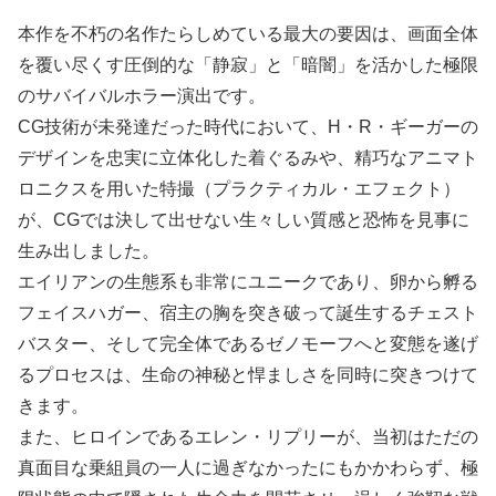
本作を不朽の名作たらしめている最大の要因は、画面全体
を覆い尽くす圧倒的な「静寂」と「暗闇」を活かした極限
のサバイバルホラー演出です。
CG技術が未発達だった時代において、H・R・ギーガーの
デザインを忠実に立体化した着ぐるみや、精巧なアニマト
ロニクスを用いた特撮（プラクティカル・エフェクト）
が、CGでは決して出せない生々しい質感と恐怖を見事に
生み出しました。
エイリアンの生態系も非常にユニークであり、卵から孵る
フェイスハガー、宿主の胸を突き破って誕生するチェスト
バスター、そして完全体であるゼノモーフへと変態を遂げ
るプロセスは、生命の神秘と悍ましさを同時に突きつけて
きます。
また、ヒロインであるエレン・リプリーが、当初はただの
真面目な乗組員の一人に過ぎなかったにもかかわらず、極