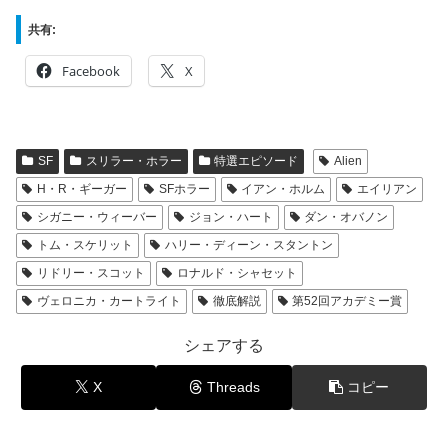
共有:
Facebook
X
SF
スリラー・ホラー
特選エピソード
Alien
H・R・ギーガー
SFホラー
イアン・ホルム
エイリアン
シガニー・ウィーバー
ジョン・ハート
ダン・オバノン
トム・スケリット
ハリー・ディーン・スタントン
リドリー・スコット
ロナルド・シャセット
ヴェロニカ・カートライト
徹底解説
第52回アカデミー賞
シェアする
X
Threads
コピー