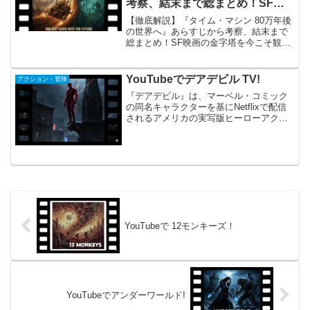
考察、結末まで総まとめ！SF映
画の金字塔を今こそ観よう
【徹底解説】『タイム・マシン 80万年後
の世界へ』あらすじから考察、結末まで
総まとめ！SF映画の金字塔を今こそ観よ
うH.G.ウェルズによる不朽の名作SF小説
を、特撮映画の巨匠ジョージ・パルが
1960年に映画化した『タイム・マシン 80
YouTubeでデアデビル TV!
アクション・冒険
万年後...
『デアデビル』は、マーベル・コミック
の同名キャラクターを基にNetflixで配信
されるアメリカの実写版ヒーローアクシ
ョンドラマシリーズです。アベンジャー
ズの決戦の後、スラム街となったニュー
ヨークのヘルズ・キッチンを舞台に、盲
目の弁護士マット...
YouTubeで 12モンキーズ！
YouTubeでアンダーワールド!