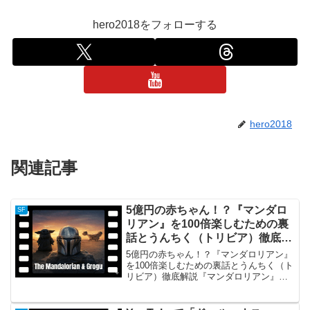
hero2018をフォローする
hero2018
関連記事
5億円の赤ちゃん！？『マンダロ
SF
リアン』を100倍楽しむための裏
話とうんちく（トリビア）徹底解
説
5億円の赤ちゃん！？『マンダロリアン』
を100倍楽しむための裏話とうんちく（ト
リビア）徹底解説『マンダロリアン』の
概要と人気の秘密『スター・ウォーズ』
初の実写ドラマシリーズとして2019年に
配信が開始され、世界中で社会現象を巻