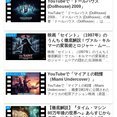
YouTubeで「ドールハウス
SF
き起こした『マ...
(Dollhouse) 2009」
YouTubeで「ドールハウス (Dollhouse)
2009」「ドールハウス (Dollhouse)」の概
要「ドールハウス（Dollhouse）」は、
2009年から2010年にかけてアメリカの
FOXネットワークで放送されたSFアクシ
ョン...
映画「セイント」（1997年）の
うんちく
うんちく徹底解説！ヴァル・キル
マーの変装術とロジャー・ムーア
の隠れた出演
映画「セイント」（1997年）のうんちく
徹底解説！ヴァル・キルマーの変装術と
ロジャー・ムーアの隠れた出演映画「セ
イント」の概要 1997年に公開された映画
「セイント」（原題: The Saint）は、ヴ
ァル・キルマーが主演し、フィリップ・
YouTubeで「マイアミの戦慄
アクション・冒険
ノ...
（Miami Undercover）」
YouTubeで「マイアミの戦慄（Miami
Undercover）」概要1961年に公開された
アメリカの犯罪アクション映画（原題：
Miami Undercover）です。私立探偵と元
ボクサーという異色のコンビが、風光明
媚なリゾート地マイア...
【徹底解説】『タイム・マシン
SF
80万年後の世界へ』あらすじから