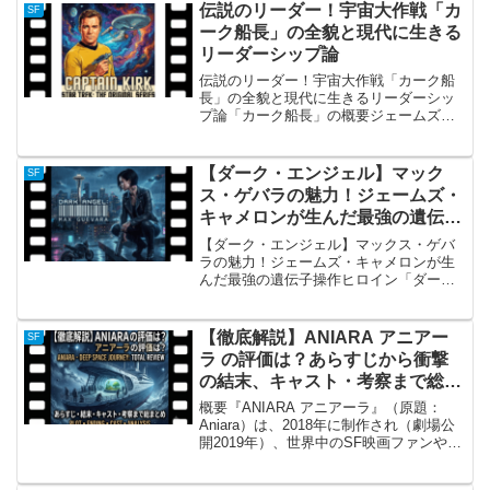
伝説のリーダー！宇宙大作戦「カ
SF
ーク船長」の全貌と現代に生きる
リーダーシップ論
伝説のリーダー！宇宙大作戦「カーク船
長」の全貌と現代に生きるリーダーシッ
プ論「カーク船長」の概要ジェームズ・
T・カーク、通称「カーク船長」は、SF
テレビドラマの金字塔『宇宙大作戦（原
題：Star Trek）』の主人公であり、惑星
【ダーク・エンジェル】マック
SF
連邦宇宙艦隊...
ス・ゲバラの魅力！ジェームズ・
キャメロンが生んだ最強の遺伝子
操作ヒロイン
【ダーク・エンジェル】マックス・ゲバ
ラの魅力！ジェームズ・キャメロンが生
んだ最強の遺伝子操作ヒロイン「ダー
ク・エンジェル」におけるマックス・ゲ
バラの概要 2000年から2002年にかけて放
送され、ジェシカ・アルバを一躍世界的
【徹底解説】ANIARA アニアー
SF
スターにしたSF...
ラ の評価は？あらすじから衝撃
の結末、キャスト・考察まで総ま
とめ
概要『ANIARA アニアーラ』（原題：
Aniara）は、2018年に制作され（劇場公
開2019年）、世界中のSF映画ファンや映
画批評家の間で大きな話題を呼んだスウ
ェーデン・デンマーク合作のSFヒューマ