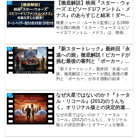
ンドラマ映画です。主演を務めるエミー
【徹底解説】映画『スター・ウォ
SF
ナ...
ーズ エピソード1/ファントム・メ
ナス』のあらすじと結末！ダー
ス・ベイダー誕生の原点を描く
概要ジョージ・ルーカス監督による1999
SF超大作
年公開の映画『スター・ウォーズ エピソ
ード1/ファントム・メナス』は、映画史
に燦然と輝く「スター・ウォーズ」シリ
ーズの新三部作（プリクエル・トリロジ
ー）の第1作目となるSF超大作です。旧
『新スタートレック』最終回「永
SF
三部作の完結編...
遠への旅」徹底解説！ピカードが
挑む最後の審判と「ポーカー」が
示す感動の結末
『新スタートレック』最終回「永遠への
旅」徹底解説！ピカードが挑む最後の審
判と「ポーカー」が示す感動の結末「永
遠への旅（All Good Things...）」の概要
1994年、7年間に及ぶ長い航海を締めくく
った『新スタートレック（TNG）』...
なぜ火星ではないのか？『トータ
SF
ル・リコール』(2012)のうんち
く。オリジナル版との決定的違い
とオマージュを徹底解説。
なぜ火星ではないのか？『トータル・リ
コール』(2012)のうんちく。オリジナル
版との決定的違いとオマージュを徹底解
説。『トータル・リコール』(2012) 概要
2012年に公開された『トータル・リコー