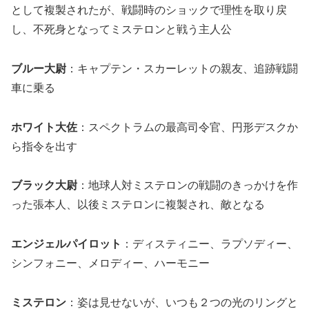
として複製されたが、戦闘時のショックで理性を取り戻
し、不死身となってミステロンと戦う主人公
ブルー大尉
：キャプテン・スカーレットの親友、追跡戦闘
車に乗る
ホワイト大佐
：スペクトラムの最高司令官、円形デスクか
ら指令を出す
ブラック大尉
：地球人対ミステロンの戦闘のきっかけを作
った張本人、以後ミステロンに複製され、敵となる
エンジェルパイロット
：ディスティニー、ラプソディー、
シンフォニー、メロディー、ハーモニー
ミステロン
：姿は見せないが、いつも２つの光のリングと