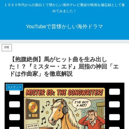
１９６０年代からの面白くて懐かしい海外テレビ番組や映画を備忘録として集
めてみました！
YouTubeで昔懐かしい海外ドラマ
PR
【抱腹絶倒】馬がヒット曲を生み出し
た！？『ミスター・エド』屈指の神回「エ
ドは作曲家」を徹底解説
コメディー