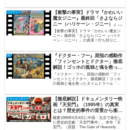
映画『或る夜の出来事』（原題：It
Happened One Night）。本作は、巨匠フ
ランク・キャプラ監督がメガホンを取
【衝撃の事実】ドラマ『かわいい
コメディー
り、...
魔女ジニー』最終回「さよならジ
ニー（ハリケーン・ジニー）」の
真実！打ち切りによる唐突な幕切
【衝撃の事実】ドラマ『かわいい魔女ジ
れと、その後描かれた“本当のラ
ニー』最終回「さよならジニー（ハリケ
ーン・ジニー）」の真実！打ち切りによ
スト”
る唐突な幕切れと、その後描かれた“本当
のラスト”最終回「さよならジニー」の概
要1965年から5シーズンにわたり、世界中
『ドクター・フー』屈指の感動作
SF
を笑いと魔法で...
「フィンセントとドクター」徹底
解説！ゴッホの孤独と魂を救った
タイムトラベル
『ドクター・フー』屈指の感動作「フィ
ンセントとドクター」徹底解説！ゴッホ
の孤独と魂を救ったタイムトラベル「フ
ィンセントとドクター」の概要イギリス
の長寿SFドラマ『ドクター・フー』シー
ズン5第10話「フィンセントとドクター
【徹底解説】ドキュメンタリー映
ドキュメンタリー
（Vincent a...
画『天安門』（1995年）の真実
とは？歴史的事件の背景から衝撃
のインタビューまで総まとめ
概要1989年6月4日に中国・北京で発生し
た歴史的悲劇「天安門事件」。本作『天
安門』（原題：The Gate of Heavenly