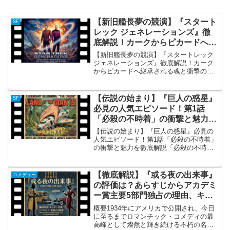
【新旧艦長夢の競演】『スタート
SF
レック ジェネレーションズ』徹
底解説！カークからピカードへ継
承される魂と衝撃のラスト
【新旧艦長夢の競演】『スタートレック
ジェネレーションズ』徹底解説！カーク
からピカードへ継承される魂と衝撃のラ
スト【新旧艦長夢の競演】『スタートレ
ック ジェネレーションズ』徹底解説！カ
ークからピカードへ継承される魂と衝撃
【伝説の始まり】『巨人の惑星』
SF
のラスト『スタートレ...
必見の人気エピソード！第1話
「必殺の不時着」の衝撃と魅力を
徹底解説
【伝説の始まり】『巨人の惑星』必見の
人気エピソード！第1話「必殺の不時着」
の衝撃と魅力を徹底解説「必殺の不時
着」の概要 1960年代後半、その圧倒的な
スケールと特撮技術で世界中の視聴者を
驚愕させたSFドラマ『巨人の惑星』。 そ
【徹底解説】『或る夜の出来事』
コメディー
の記念すべき第...
の評価は？あらすじからアカデミ
ー賞主要5部門独占の理由、キャ
ストまで総まとめ
概要1934年にアメリカで公開され、今日
に至るまでロマンチック・コメディの最
高峰として燦然と輝き続ける不朽の名作