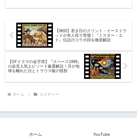
Peace）は、その歴史的転換点となった
六週間にわたる学生運動から流血の弾圧
までを、膨大な記録映像と当事者...
【神回】若き日のクリント・イーストウ
ッドが本人役で登場！『ミスター・エ
ド』伝説のコラボ回を徹底解説
【SFドラマの金字塔】『スペース1999』
の必見人気エピソード厳選解説！月が地
球を離れた日とトラウマ級の怪獣
ホーム
コメディー
ホーム
YouTube