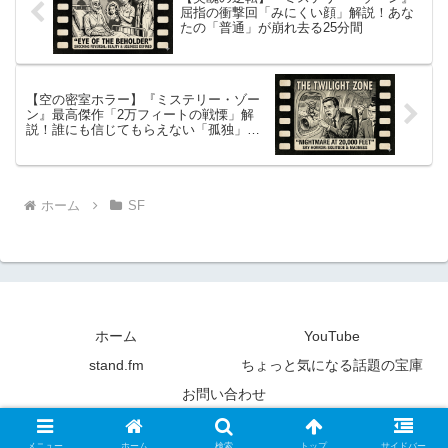
屈指の衝撃回「みにくい顔」解説！あな
たの「普通」が崩れ去る25分間
【空の密室ホラー】『ミステリー・ゾー
ン』最高傑作「2万フィートの戦慄」解
説！誰にも信じてもらえない「孤独」と
「狂気」
ホーム
SF
ホーム
YouTube
stand.fm
ちょっと気になる話題の宝庫
お問い合わせ
© 2018-2026 YouTubeで昔懐かしい海外ドラマ.
メニュー
ホーム
検索
トップ
サイドバー