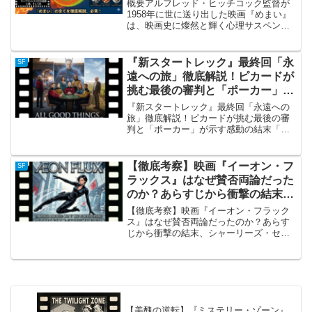
概要アルフレッド・ヒッチコック監督が
1958年に世に送り出した映画『めまい』
は、映画史に燦然と輝く心理サスペンス
の最高傑作です。フランスのミステリー
作家ボワロー＝ナルスジャックの小説
「死者の中から」を原作とし、舞台を霧
『新スタートレック』最終回「永
SF
立ち込める幻想的なサン...
遠への旅」徹底解説！ピカードが
挑む最後の審判と「ポーカー」が
示す感動の結末
『新スタートレック』最終回「永遠への
旅」徹底解説！ピカードが挑む最後の審
判と「ポーカー」が示す感動の結末「永
遠への旅（All Good Things...）」の概要
1994年、7年間に及ぶ長い航海を締めくく
った『新スタートレック（TNG）』...
【徹底考察】映画『イーオン・フ
SF
ラックス』はなぜ賛否両論だった
のか？あらすじから衝撃の結末、
シャーリーズ・セロンの美技まで
【徹底考察】映画『イーオン・フラック
完全解説
ス』はなぜ賛否両論だったのか？あらす
じから衝撃の結末、シャーリーズ・セロ
ンの美技まで完全解説概要：MTV発の伝
説的アニメを実写化した、美しくも悲し
いディストピアSF 2005年に公開された
映画『イーオン・...
【美醜の逆転】『ミステリー・ゾーン』