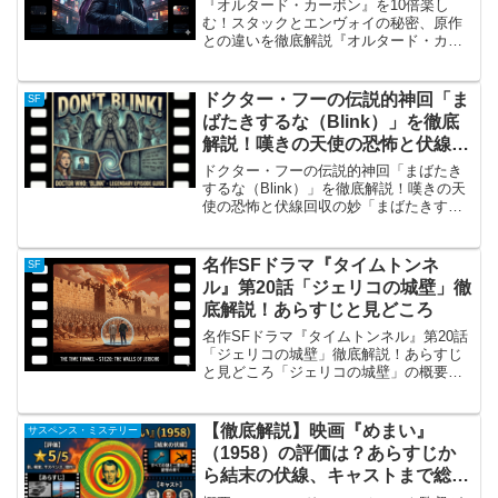
『オルタード・カーボン』を10倍楽し
む！スタックとエンヴォイの秘密、原作
との違いを徹底解説『オルタード・カー
ボン』概要：なぜ人々は沼にはまるの
か？ 『オルタード・カーボン』は、
Netflixが莫大な予算を投じて映像化し
ドクター・フーの伝説的神回「ま
SF
た、リチャード・モーガ...
ばたきするな（Blink）」を徹底
解説！嘆きの天使の恐怖と伏線回
収の妙
ドクター・フーの伝説的神回「まばたき
するな（Blink）」を徹底解説！嘆きの天
使の恐怖と伏線回収の妙「まばたきする
な（Blink）」の概要イギリスの国民的SF
ドラマ『ドクター・フー』の新シリー
ズ・シーズン3第10話として放送された
名作SFドラマ『タイムトンネ
SF
「まばたき...
ル』第20話「ジェリコの城壁」徹
底解説！あらすじと見どころ
名作SFドラマ『タイムトンネル』第20話
「ジェリコの城壁」徹底解説！あらすじ
と見どころ「ジェリコの城壁」の概要
1960年代に日本でも放送され、多くのSF
ファンを熱狂させた伝説のテレビドラマ
『タイムトンネル』。その中でも第20話
【徹底解説】映画『めまい』
サスペンス・ミステリー
「ジェリコの城...
（1958）の評価は？あらすじか
ら結末の伏線、キャストまで総ま
とめ