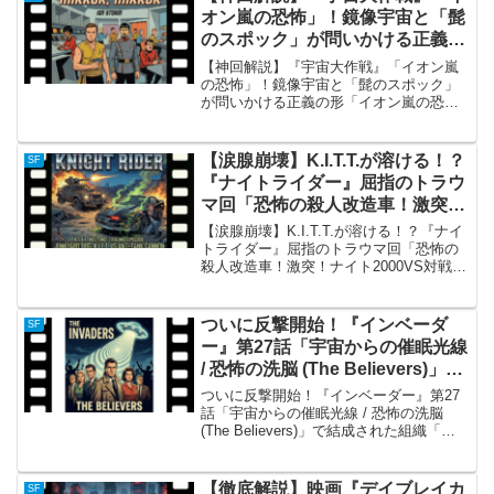
映画『イーオン・...
オン嵐の恐怖」！鏡像宇宙と「髭
のスポック」が問いかける正義の
形
【神回解説】『宇宙大作戦』「イオン嵐
の恐怖」！鏡像宇宙と「髭のスポック」
が問いかける正義の形「イオン嵐の恐怖
（Mirror, Mirror）」の概要 『宇宙大作戦
（スタートレック）』シーズン2第4話
「イオン嵐の恐怖（原題：Mirror, M...
【涙腺崩壊】K.I.T.T.が溶ける！？
SF
『ナイトライダー』屈指のトラウ
マ回「恐怖の殺人改造車！激突！
ナイト2000VS対戦車砲」徹底解
【涙腺崩壊】K.I.T.T.が溶ける！？『ナイ
説
トライダー』屈指のトラウマ回「恐怖の
殺人改造車！激突！ナイト2000VS対戦車
砲」徹底解説「恐怖の殺人改造車！激
突！ナイト2000VS対戦車砲（Junk Yard
Dog）」の概要 『ナイトライ...
ついに反撃開始！『インベーダ
SF
ー』第27話「宇宙からの催眠光線
/ 恐怖の洗脳 (The Believers)」で
結成された組織「ビリーバーズ」
ついに反撃開始！『インベーダー』第27
とは？
話「宇宙からの催眠光線 / 恐怖の洗脳
(The Believers)」で結成された組織「ビ
リーバーズ」とは？「The Believers」の
概要1967年から放送されたSFサスペンス
の金字塔『インベー...
【徹底解説】映画『デイブレイカ
SF