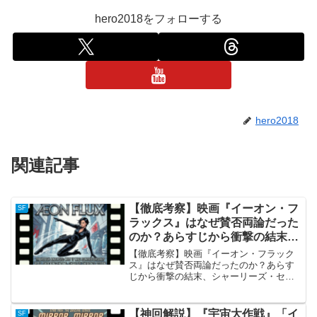
hero2018をフォローする
hero2018
関連記事
【徹底考察】映画『イーオン・フ
SF
ラックス』はなぜ賛否両論だった
のか？あらすじから衝撃の結末、
シャーリーズ・セロンの美技まで
【徹底考察】映画『イーオン・フラック
完全解説
ス』はなぜ賛否両論だったのか？あらす
じから衝撃の結末、シャーリーズ・セロ
ンの美技まで完全解説概要：MTV発の伝
説的アニメを実写化した、美しくも悲し
いディストピアSF 2005年に公開された
【神回解説】『宇宙大作戦』「イ
SF