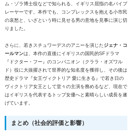
ム・ゾラ博士役などで知られる、イギリス屈指の名バイプ
レーヤーです。本作でも、コンプレックスを抱える小市民
の哀愁と、いざという時に見せる男の意地を見事に演じ切
りました。
さらに、若きスチュワーデスのアニーを演じた
ジェナ・コ
ールマン
は、本作の直後にイギリスの国民的SFドラマ
『ドクター・フー』のコンパニオン（クララ・オズワル
ド）役に大抜擢されて世界的な知名度を獲得し、その後は
歴史ドラマ『女王ヴィクトリア 愛に生きる』で若き日の
ヴィクトリア女王として堂々の主演を務めるなど、現在で
はイギリスを代表するトップ女優へと素晴らしい成長を遂
げています。
まとめ（社会的評価と影響）