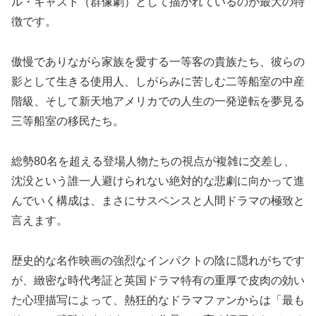
ル・キャスト（群像劇）として描かれているのが最大の特
徴です。
傲慢でありながら家族を愛する一等客の貴族たち、彼らの
影として生きる使用人、しがらみに苦しむ二等船室の中産
階級、そして新天地アメリカでの人生の一発逆転を夢見る
三等船室の移民たち。
総勢80名を超える登場人物たちの視点が複雑に交差し、
沈没という誰一人避けられない絶対的な悲劇に向かって進
んでいく構成は、まさにサスペンスと人間ドラマの極致と
言えます。
歴史的な名作映画の強烈なインパクトの陰に隠れがちです
が、緻密な時代考証と英国ドラマ特有の重厚で皮肉の効い
た心理描写によって、熱狂的なドラマファンからは「最も