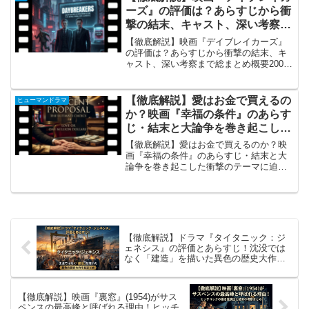
ーズ』の評価は？あらすじから衝
撃の結末、キャスト、深い考察ま
で総まとめ
【徹底解説】映画『デイブレイカーズ』
の評価は？あらすじから衝撃の結末、キ
ャスト、深い考察まで総まとめ概要2009
年（日本公開は2010年）に公開された映
画『デイブレイカーズ』（原題:
Daybreakers）は、従来のヴァンパイア映
【徹底解説】愛はお金で買えるの
ヒューマンドラマ
画が持っ...
か？映画『幸福の条件』のあらす
じ・結末と大論争を巻き起こした
衝撃のテーマに迫る
【徹底解説】愛はお金で買えるのか？映
画『幸福の条件』のあらすじ・結末と大
論争を巻き起こした衝撃のテーマに迫る
概要：世界中で「あなたならどうす
る？」という大論争を巻き起こした衝撃
作映画『幸福の条件』（原題：Indecent
Proposal）...
【徹底解説】ドラマ『タイタニック：ジ
ェネシス』の評価とあらすじ！沈没では
なく「建造」を描いた異色の歴史大作を
総まとめ
【徹底解説】映画『裏窓』(1954)がサス
ペンスの最高峰と呼ばれる理由！ヒッチ