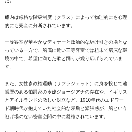
た。
船内は厳格な階級制度（クラス）によって物理的にも心理
的にも完全に分断されています。
一等客室が華やかなディナーと政治的な駆け引きの場とな
っている一方で、船底に近い三等客室では粗末で窮屈な環
境の中で、希望に満ちた歌と踊りが繰り広げられていま
す。
また、女性参政権運動（サフラジェット）に身を投じて逮
捕歴のある伯爵家の令嬢ジョージアナの存在や、イギリス
とアイルランドの激しい対立など、1910年代のエドワー
ド朝時代が抱えていた社会的な矛盾と緊張感が、船という
逃げ場のない密室空間の中に凝縮されています。