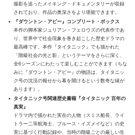
撮影を追ったメイキング・ドキュメンタリーが収録
されており、作品の奥深さをより堪能できます。
『ダウントン・アビー』コンプリート・ボックス
本作の脚本家ジュリアン・フェロウズの代表作であ
り、世界中で社会現象を巻き起こした歴史ドラマの
最高峰です。本作『タイタニック』でも描かれた
「階級社会の光と影」というテーマをさらに深く、
全6シーズンにわたって楽しむことができます（ちな
みに『ダウントン・アビー』の物語は、タイタニッ
ク号の沈没の報せから幕を開けるという数奇な縁が
あります）。
タイタニック号関連歴史書籍『タイタニック 百年の
真実』
ドラマ内で描かれた実在の人物（スミス船長、ライ
トラー二等航海士、ブルース・イズメイなど）の史
実に基づく行動記録や、当時の階級ごとの厳しい生