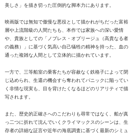
美しさ」を描き切った圧倒的な脚本力にあります。
映画版では無知で傲慢な悪役として描かれがちだった富裕
層や上流階級の人間たちも、本作では家族への深い愛情
や、貴族としての「ノブレス・オブリージュ（高貴なる者
の義務）」に基づく気高い自己犠牲の精神を持った、血の
通った複雑な人間として立体的に描かれています。
一方で、三等船室の乗客たちが容赦なく鉄格子によって閉
じ込められ、生還の機会すら奪われてパニックに陥ってい
く非情な現実も、目を背けたくなるほどのリアリティで描
写されます。
また、歴史的正確さへのこだわりも尋常ではなく、船が真
っ二つに折れて沈んでいくクライマックスのシーンは、生
存者の詳細な証言や近年の海底調査に基づく最新のシミュ