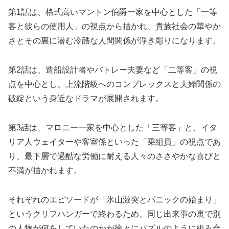
第1話は、格式高いマントン伯爵一家を中心とした「一等
客と彼らの使用人」の視点から描かれ、貴族社会の華やか
さとその裏に潜む冷酷な人間関係が浮き彫りになります。
第2話は、造船設計者やバトレー夫妻など「二等客」の視
点を中心とし、上流階級へのコンプレックスと夫婦関係の
破綻という身近なドラマが展開されます。
第3話は、マロニー一家を中心とした「三等客」と、イタ
リア人ウェイターや客室係といった「乗組員」の視点であ
り、最下層で過酷な労働に耐える人々のささやかな喜びと
不満が描かれます。
それぞれのエピソードが「氷山激突とパニックの始まり」
というクリフハンガーで終わるため、同じ出来事の裏で別
の人物が何をしていたのかが徐々にパズルのように組み合