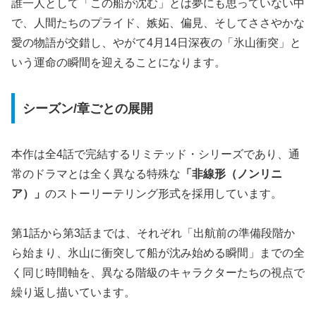
誰一人として「この船が沈む」とは夢にも思っていない中
で、人間たちのプライド、嫉妬、偏見、そしてささやかな
愛の物語が交錯し、やがて4月14日深夜の「氷山衝突」と
いう運命の瞬間を迎えることになります。
シーズン/章ごとの展開
本作は全4話で完結するリミテッド・シリーズであり、通
常のドラマとは全く異なる特殊な
「非線形（ノンリニ
ア）」
のストーリーテリング形式を採用しています。
第1話から第3話までは、それぞれ「出航前の準備段階か
ら始まり、氷山に衝突して船が沈み始める瞬間」までの全
く同じ時間軸を、異なる階級のキャラクターたちの視点で
繰り返し描いています。